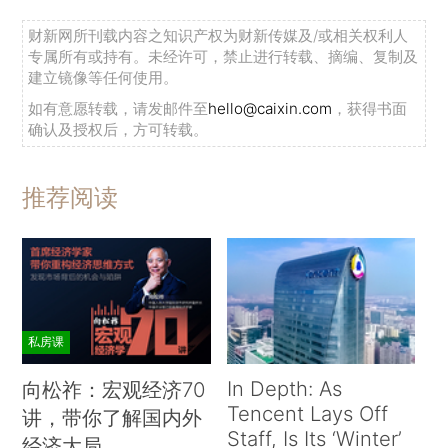
财新网所刊载内容之知识产权为财新传媒及/或相关权利人
专属所有或持有。未经许可，禁止进行转载、摘编、复制及
建立镜像等任何使用。
如有意愿转载，请发邮件至
hello@caixin.com
，获得书面
确认及授权后，方可转载。
推荐阅读
私房课
In Depth: As
向松祚：宏观经济70
Tencent Lays Off
讲，带你了解国内外
Staff, Is Its ‘Winter’
经济大局