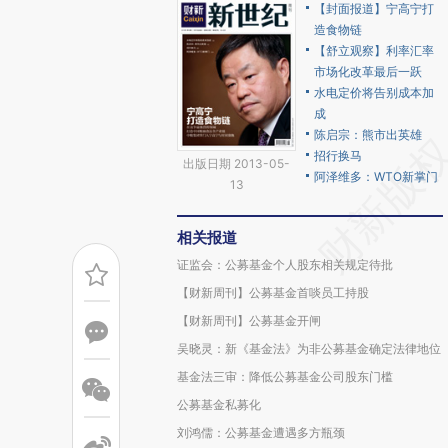
【封面报道】宁高宁打
造食物链
【舒立观察】利率汇率
市场化改革最后一跃
水电定价将告别成本加
成
陈启宗：熊市出英雄
招行换马
出版日期 2013-05-
阿泽维多：WTO新掌门
13
相关报道
证监会：公募基金个人股东相关规定待批
【财新周刊】公募基金首啖员工持股
【财新周刊】公募基金开闸
吴晓灵：新《基金法》为非公募基金确定法律地位
基金法三审：降低公募基金公司股东门槛
公募基金私募化
刘鸿儒：公募基金遭遇多方瓶颈