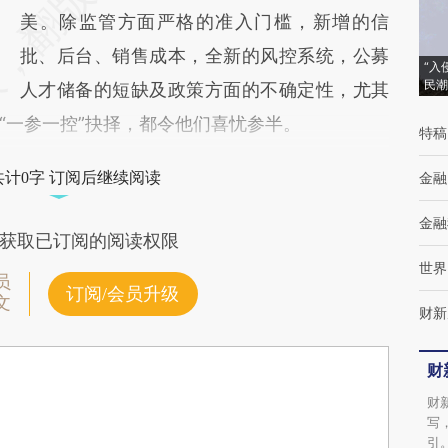
美。除监管方面严格的准入门槛，新增的信
批、后台、销售成本，全新的风控系统，公募
“入
民潮
人才储备的短缺及政策方面的不确定性，尤其
“一参一控”抉择，都令他们喜忧参半。
特稿
共计0字 订阅后继续阅读
金融
金融
获取已订阅的阅读权限
世界
员
订阅/会员升级
文
财新
财
财
写
引