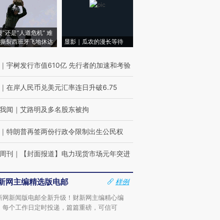
侵”还是“人道危机” 难
撕裂西班牙飞地休达
显影｜瓜农的漫长等待
｜
宇树发行市值610亿 先行者的加速和考验
｜
在岸人民币兑美元汇率连日升破6.75
我闻
｜
艾路明及多名股东被拘
｜
特朗普再签两份行政令限制出生公民权
周刊
｜
【封面报道】电力现货市场元年突进
新网主编精选版电邮
样例
新网新闻版电邮全新升级！财新网主编精心编
，每个工作日定时投递，篇篇重磅，可信可
。