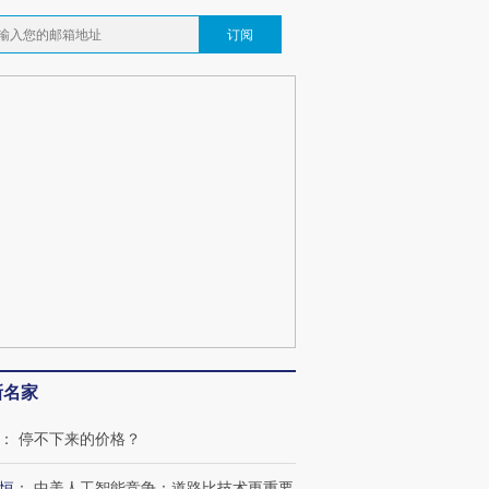
订阅
新名家
：
停不下来的价格？
恒
：
中美人工智能竞争：道路比技术更重要