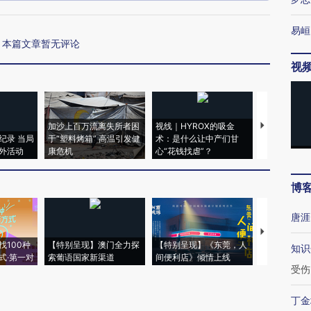
易峘
本篇文章暂无评论
视
加沙上百万流离失所者困
视线｜HYROX的吸金
马航飞行员
纪录 当局
于“塑料烤箱” 高温引发健
术：是什么让中产们甘
粒摇头丸 尿
外活动
康危机
心“花钱找虐”？
毒品
博
唐涯
【推广】走
找100种
【特别呈现】澳门全力探
【特别呈现】《东莞，人
会，让数智科
知识
式·第一对
索葡语国家新渠道
间便利店》倾情上线
业
受伤
丁金