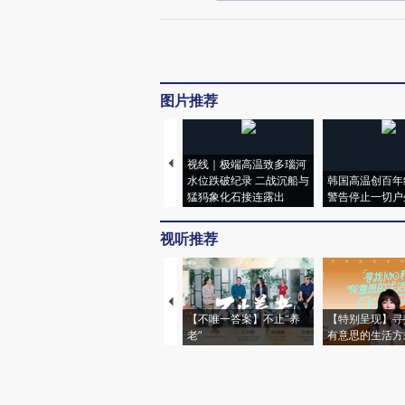
图片推荐
视线｜极端高温致多瑙河
水位跌破纪录 二战沉船与
韩国高温创百年
猛犸象化石接连露出
警告停止一切户
视听推荐
【不唯一答案】不止“养
【特别呈现】寻
老”
有意思的生活方