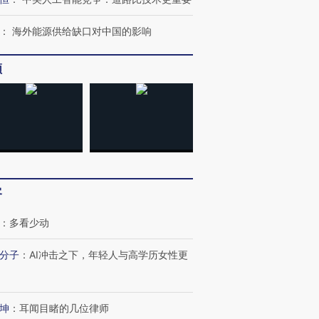
：
海外能源供给缺口对中国的影响
频
跨国走私7万
视线｜被称为“蟑螂”的印
视线｜“入侵”还是“人道危
检体内含3种
度Z世代 用街头抗争将教
机”？难民潮撕裂西班牙
秘鲁纳斯
育部长拱下台
飞地休达
13人遇难
客
：
多看少动
进第四届链博
【商旅对话】华住集团
技“链”接产
【特别呈现】寻找100种
CFO：不靠规模取胜，华
【特别呈
分子
：
AI冲击之下，年轻人与高学历女性更
有意思的生活方式·第三对
住三大增长引擎是什么？
有意思的
坤
：
耳闻目睹的几位律师