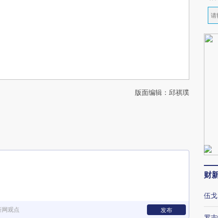
版面编辑：邱祺璞
财
伍戈
新网观点
发布
罗志