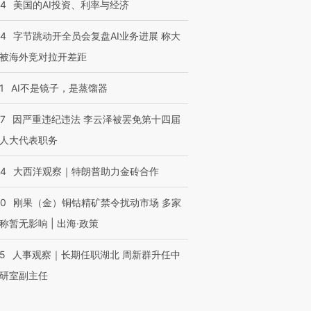
44
美国的AI投资、利率与经济
44
字节跳动开全员会复盘AI业务进展 称大
被海外竞对拉开差距
1
AI不是镜子，是蒸馏器
07
因严重违纪违法 李云泽被罢免第十四届
人大代表职务
44
大西洋观察｜特朗普助力金砖合作
40
刚果（金）铜钴精矿禁令扰动市场 多家
称暂无影响 | 出海·政策
25
人事观察｜长期任职湖北 周新群升任中
研室副主任