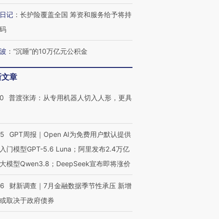
日记
：
长护险覆盖全国 筹资和服务给予将持
码
波
：
“沉睡”的10万亿元公积金
新文章
00
普渡张涛：从专用机器人切入人形，更具
55
GPT周报｜Open AI为免费用户默认提供
入门模型GPT-5.6 Luna；阿里发布2.4万亿
大模型Qwen3.8；DeepSeek宣布即将涨价
46
财新调查｜7月金融数据季节性承压 新增
或取决于政府债券