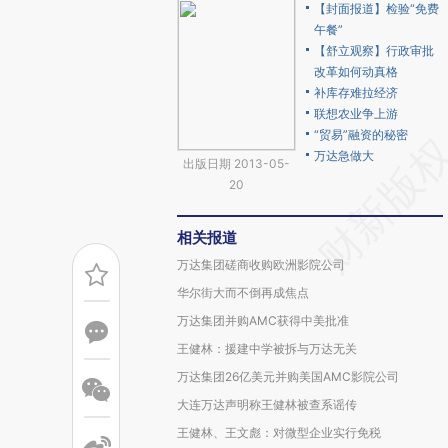
【封面报道】检验“免费
午餐”
【舒立观察】行政审批
改革如何动真格
补库存难拉经济
联想农业争上游
“贸易”融资的秘密
万达急做大
出版日期 2013-05-
20
相关报道
万达集团磋商收购欧洲影院公司
华尔街大而不倒再成焦点
万达集团并购AMC获得中美批准
王健林：援建中学被拆与万达无关
万达集团26亿美元并购美国AMC影院公司
大连万达声明称王健林被查系谣传
王健林、王文彪：对微型企业实行免税