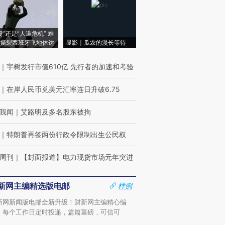
侵”还是“人道危机” 难
撕裂西班牙飞地休达
显影｜瓜农的漫长等待
｜
宇树发行市值610亿 先行者的加速和考验
｜
在岸人民币兑美元汇率连日升破6.75
我闻
｜
艾路明及多名股东被拘
｜
特朗普再签两份行政令限制出生公民权
周刊
｜
【封面报道】电力现货市场元年突进
新网主编精选版电邮
样例
新网新闻版电邮全新升级！财新网主编精心编
，每个工作日定时投递，篇篇重磅，可信可
。