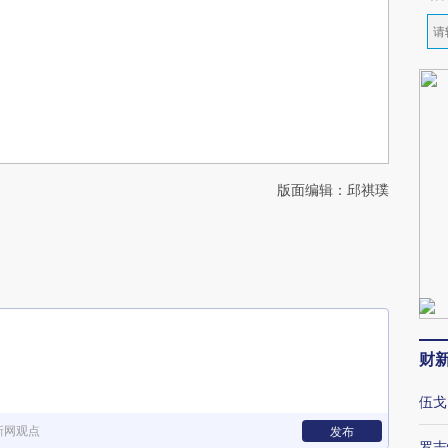
版面编辑：邱祺璞
财
伍戈
新网观点
发布
罗志