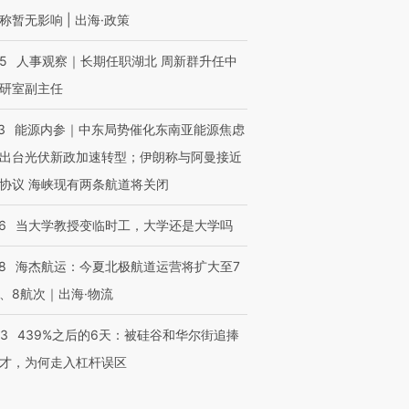
称暂无影响 | 出海·政策
25
人事观察｜长期任职湖北 周新群升任中
研室副主任
3
能源内参｜中东局势催化东南亚能源焦虑
出台光伏新政加速转型；伊朗称与阿曼接近
协议 海峡现有两条航道将关闭
6
当大学教授变临时工，大学还是大学吗
8
海杰航运：今夏北极航道运营将扩大至7
、8航次｜出海·物流
53
439%之后的6天：被硅谷和华尔街追捧
才，为何走入杠杆误区