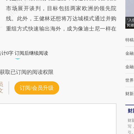
市场展开谈判，目标包括两家欧洲的领先院
线。此外，王健林还想将万达城模式通过并购
“入
民潮
重组方式快速输出海外，成为像迪士尼一样在
特稿
共计0字 订阅后继续阅读
金融
金融
获取已订阅的阅读权限
世界
员
订阅/会员升级
文
财新
财
财
写
引