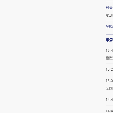
村夫
续加
吴晓
最
15:
模型
15:2
15:
全国
14:
14: