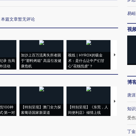
易峘
本篇文章暂无评论
视
加沙上百万流离失所者困
视线｜HYROX的吸金
马航飞行员
纪录 当局
于“塑料烤箱” 高温引发健
术：是什么让中产们甘
粒摇头丸 尿
外活动
康危机
心“花钱找虐”？
毒品
博
唐涯
【推广】走
找100种
【特别呈现】澳门全力探
【特别呈现】《东莞，人
会，让数智科
知识
式·第一对
索葡语国家新渠道
间便利店》倾情上线
业
受伤
丁金