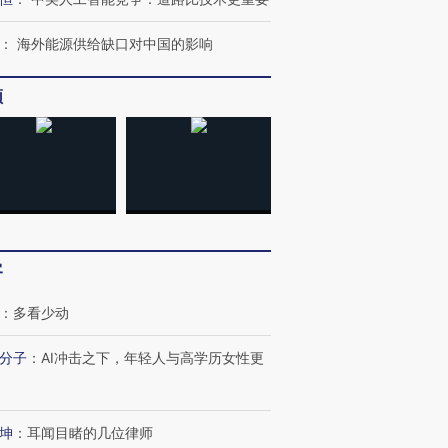
：
海外能源供给缺口对中国的影响
频
跨国走私7万
视线｜被称为“蟑螂”的印
视线｜“入侵”还是“人道危
检体内含3种
度Z世代 用街头抗争将教
机”？难民潮撕裂西班牙
秘鲁纳斯
育部长拱下台
飞地休达
13人遇难
客
：
多看少动
进第四届链博
【商旅对话】华住集团
技“链”接产
【特别呈现】寻找100种
CFO：不靠规模取胜，华
【特别呈
分子
：
AI冲击之下，年轻人与高学历女性更
有意思的生活方式·第三对
住三大增长引擎是什么？
有意思的
坤
：
耳闻目睹的几位律师