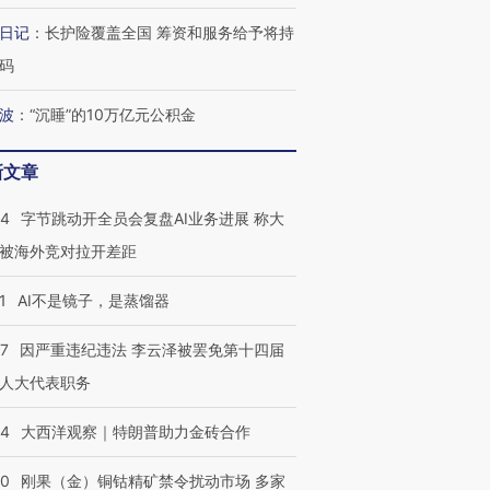
日记
：
长护险覆盖全国 筹资和服务给予将持
码
波
：
“沉睡”的10万亿元公积金
新文章
44
字节跳动开全员会复盘AI业务进展 称大
被海外竞对拉开差距
1
AI不是镜子，是蒸馏器
07
因严重违纪违法 李云泽被罢免第十四届
人大代表职务
44
大西洋观察｜特朗普助力金砖合作
40
刚果（金）铜钴精矿禁令扰动市场 多家