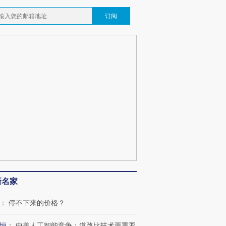
订阅
新名家
：
停不下来的价格？
恒
：
中美人工智能竞争：道路比技术更重要