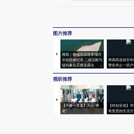
图片推荐
视线｜极端高温致多瑙河
水位跌破纪录 二战沉船与
韩国高温创百年
猛犸象化石接连露出
警告停止一切户
视听推荐
【不唯一答案】不止“养
【特别呈现】寻
老”
有意思的生活方