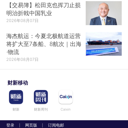
【交易簿】松田克也挥刀止损
明治折戟中国乳业
2026年08月07日
海杰航运：今夏北极航道运营
将扩大至7条船、8航次｜出海
·物流
2026年08月07日
财新移动
财新
财新周刊
Caixin
登录
网页版
订阅电邮
|
|