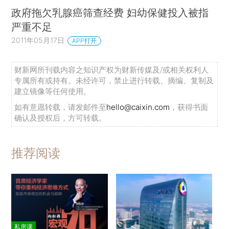
政府拖欠乳腺癌筛查经费 妇幼保健投入被指
严重不足
2011年05月17日
APP打开
财新网所刊载内容之知识产权为财新传媒及/或相关权利人
专属所有或持有。未经许可，禁止进行转载、摘编、复制及
建立镜像等任何使用。
如有意愿转载，请发邮件至
hello@caixin.com
，获得书面
确认及授权后，方可转载。
推荐阅读
私房课