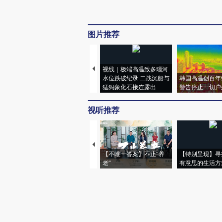
图片推荐
视线｜极端高温致多瑙河
水位跌破纪录 二战沉船与
韩国高温创百年
猛犸象化石接连露出
警告停止一切户
视听推荐
【不唯一答案】不止“养
【特别呈现】寻
老”
有意思的生活方