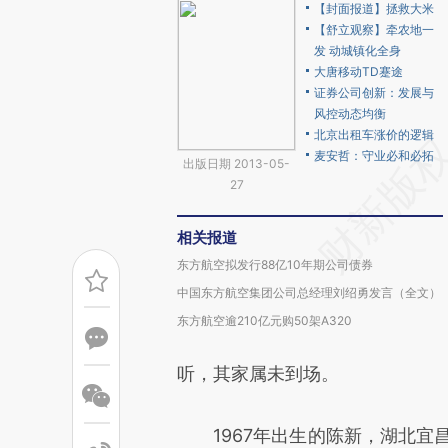
【封面报道】拯救大米
【舒立观察】牵农地一
发 动城镇化全身
大唐移动TD蹇途
证券公司创新：发展与
风控动态均衡
北京出租车涨价的逻辑
麦安哲：守业必和必拓
出版日期 2013-05-
27
相关报道
东方航空拟发行88亿10年期公司债券
中国东方航空集团公司总经理刘绍勇发言（全文）
东方航空逾210亿元购50架A320
听，其家属未到场。
1967年出生的陈新，湖北宜昌