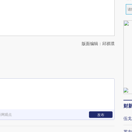
版面编辑：邱祺璞
财
新网观点
发布
伍戈
罗志