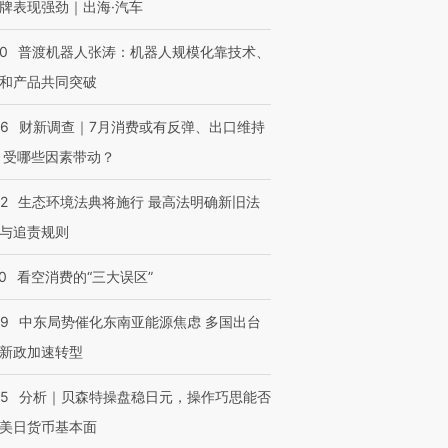
牌表现强劲｜出海·汽车
00
普渡机器人张涛：机器人规模化靠技术、
和产品共同突破
56
财新调查｜7月消费或有反弹、出口维持
 受哪些因素带动？
42
生态环境法典将施行 最高法明确新旧法
与追责规则
0
看空消费的“三大误区”
59
中东局势催化东南亚能源焦虑 多国出台
新政加速转型
05
分析｜贝森特操盘稳日元，操作巧思能否
美日货币基本面