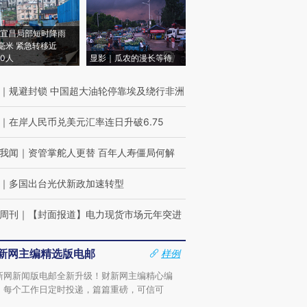
宜昌局部短时降雨
8毫米 紧急转移近
00人
显影｜瓜农的漫长等待
｜
规避封锁 中国超大油轮停靠埃及绕行非洲
｜
在岸人民币兑美元汇率连日升破6.75
我闻
｜
资管掌舵人更替 百年人寿僵局何解
｜
多国出台光伏新政加速转型
周刊
｜
【封面报道】电力现货市场元年突进
新网主编精选版电邮
样例
新网新闻版电邮全新升级！财新网主编精心编
，每个工作日定时投递，篇篇重磅，可信可
。