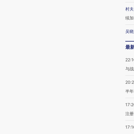
村夫
续加
吴晓
最
22:1
与战
20:
半年
17:2
注册
17:1