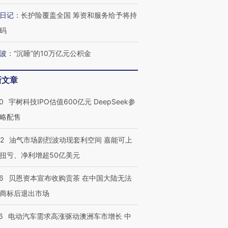
日记
：
长护险覆盖全国 筹资和服务给予将持
码
波
：
“沉睡”的10万亿元公积金
新文章
0
宇树科技IPO估值600亿元 DeepSeek参
略配售
22
油气市场剧烈波动现套利空间 嘉能可上
扭亏、净利增超50亿美元
6
贝恩资本宣布收购贡茶 在中国大陆无法
商标后退出市场
6
电动汽车需求高涨驱动澳洲车市增长 中