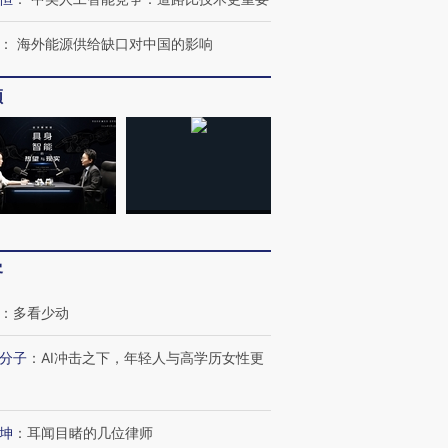
：
海外能源供给缺口对中国的影响
频
OX的吸金
马航飞行员跨国走私7万
视线｜被称为“蟑螂”的印
让中产们甘
粒摇头丸 尿检体内含3种
度Z世代 用街头抗争将教
秘鲁纳斯
”？
毒品
育部长拱下台
13人遇难
客
进第四届链博
【商旅对话】华住集团
技“链”接产
【特别呈现】寻找100种
CFO：不靠规模取胜，华
【特别呈
：
多看少动
有意思的生活方式·第三对
住三大增长引擎是什么？
有意思的
分子
：
AI冲击之下，年轻人与高学历女性更
坤
：
耳闻目睹的几位律师