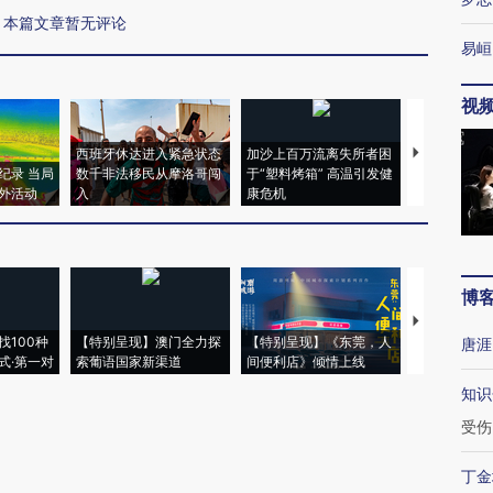
本篇文章暂无评论
易峘
视
西班牙休达进入紧急状态
加沙上百万流离失所者困
视线｜HYR
纪录 当局
数千非法移民从摩洛哥闯
于“塑料烤箱” 高温引发健
术：是什么
外活动
入
康危机
心“花钱找虐
博
【推广】走
找100种
【特别呈现】澳门全力探
【特别呈现】《东莞，人
会，让数智科
唐涯
式·第一对
索葡语国家新渠道
间便利店》倾情上线
业
知识
受伤
丁金