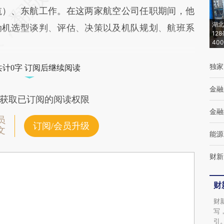
航）、东航工作。在这两家航空公司任职期间，他
湖北
动机选型谈判、评估、决策以及机队规划、航班系
12
40
独家
共计0字 订阅后继续阅读
金融
获取已订阅的阅读权限
金融
员
订阅/会员升级
文
能源
财新
财
财
写
引