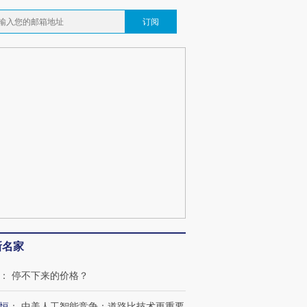
订阅
新名家
：
停不下来的价格？
恒
：
中美人工智能竞争：道路比技术更重要