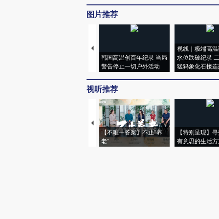
图片推荐
视线｜极端高温
韩国高温创百年纪录 当局
水位跌破纪录 
警告停止一切户外活动
猛犸象化石接连
视听推荐
【不唯一答案】不止“养
【特别呈现】寻
老”
有意思的生活方