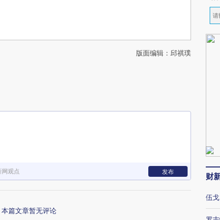
版面编辑：邱祺璞
新网观点
发布
财
伍戈
本篇文章暂无评论
罗志