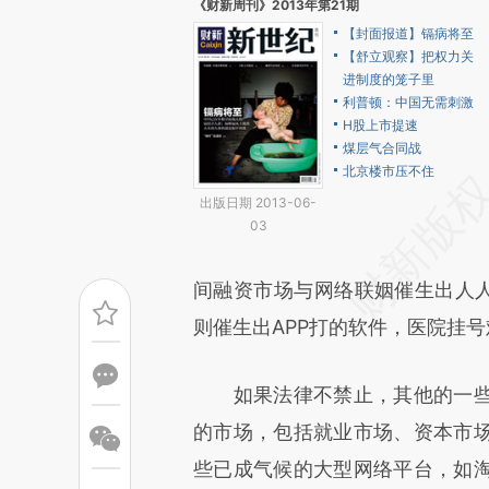
《财新周刊》2013年第21期
【封面报道】镉病将至
【舒立观察】把权力关
进制度的笼子里
利普顿：中国无需刺激
H股上市提速
煤层气合同战
北京楼市压不住
出版日期 2013-06-
03
间融资市场与网络联姻催生出人人
则催生出APP打的软件，医院挂
如果法律不禁止，其他的一些
的市场，包括就业市场、资本市
些已成气候的大型网络平台，如