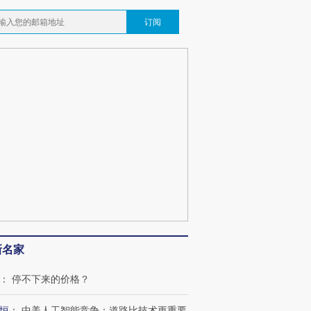
订阅
新名家
：
停不下来的价格？
恒
：
中美人工智能竞争：道路比技术更重要