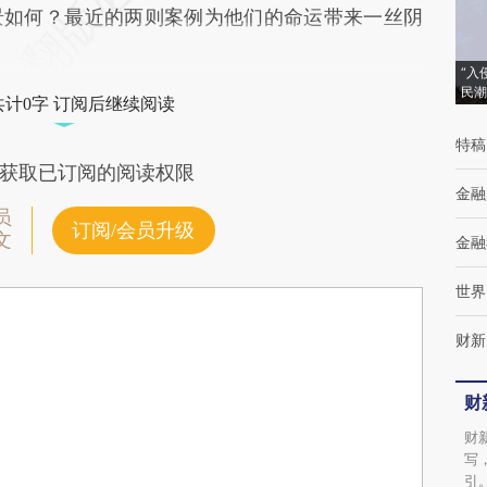
景如何？最近的两则案例为他们的命运带来一丝阴
“入
民潮
共计0字 订阅后继续阅读
特稿
获取已订阅的阅读权限
金融
员
订阅/会员升级
文
金融
世界
财新
财
财
写
引