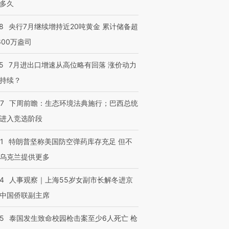
多久
8
央行7月继续增持近20吨黄金 累计储备超
600万盎司
5
7月进出口增速从高位略有回落 涨价动力
持续？
07
下周前瞻：生态环境法典施行；巴西总统
进入竞选阶段
1
特朗普坚称美国防空弹药库存充足 但不
乌克兰提供更多
24
人事观察｜上海55岁女副市长解冬进京
中国侨联副主席
45
泰国发生致命校园枪击案至少6人死亡 枪