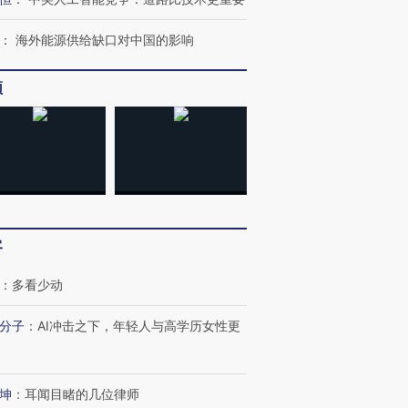
：
海外能源供给缺口对中国的影响
频
跨国走私7万
视线｜被称为“蟑螂”的印
视线｜“入侵”还是“人道危
检体内含3种
度Z世代 用街头抗争将教
机”？难民潮撕裂西班牙
秘鲁纳斯
育部长拱下台
飞地休达
13人遇难
进第四届链博
【商旅对话】华住集团
客
技“链”接产
【特别呈现】寻找100种
CFO：不靠规模取胜，华
【特别呈
有意思的生活方式·第三对
住三大增长引擎是什么？
有意思的
：
多看少动
分子
：
AI冲击之下，年轻人与高学历女性更
坤
：
耳闻目睹的几位律师