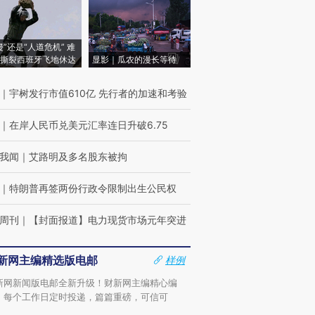
侵”还是“人道危机” 难
撕裂西班牙飞地休达
显影｜瓜农的漫长等待
｜
宇树发行市值610亿 先行者的加速和考验
｜
在岸人民币兑美元汇率连日升破6.75
我闻
｜
艾路明及多名股东被拘
｜
特朗普再签两份行政令限制出生公民权
周刊
｜
【封面报道】电力现货市场元年突进
新网主编精选版电邮
样例
新网新闻版电邮全新升级！财新网主编精心编
，每个工作日定时投递，篇篇重磅，可信可
。