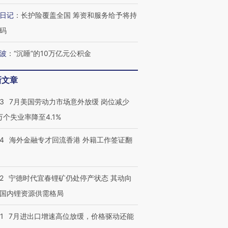
日记
：
长护险覆盖全国 筹资和服务给予将持
码
波
：
“沉睡”的10万亿元公积金
新文章
43
7月美国劳动力市场意外放缓 岗位减少
3万个失业率降至4.1%
14
海外金融专才回流香港 外籍工作签证翻
2
宁德时代宜春锂矿仍处停产状态 其动向
国内锂资源供需格局
1
7月进出口增速高位放缓，价格驱动还能