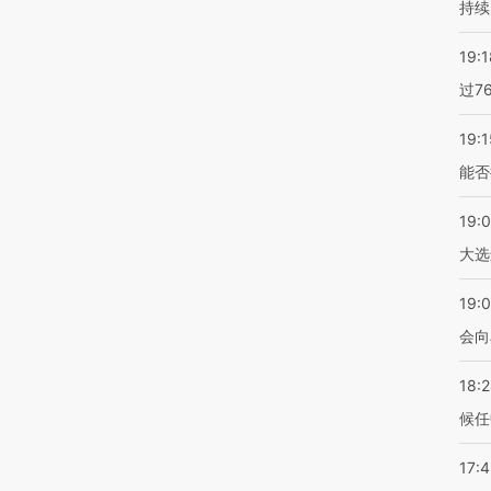
持续
19:1
过7
19:1
能否
19:
大选
19:0
会向
18:
候任
17: