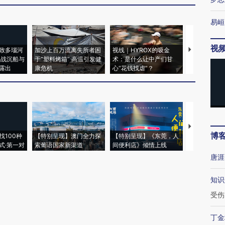
易峘
视
致多瑙河
加沙上百万流离失所者困
视线｜HYROX的吸金
马航飞行员
二战沉船与
于“塑料烤箱” 高温引发健
术：是什么让中产们甘
粒摇头丸 尿
露出
康危机
心“花钱找虐”？
毒品
【推广】走
博
找100种
【特别呈现】澳门全力探
【特别呈现】《东莞，人
会，让数智科
式·第一对
索葡语国家新渠道
间便利店》倾情上线
业
唐涯
知识
受伤
丁金