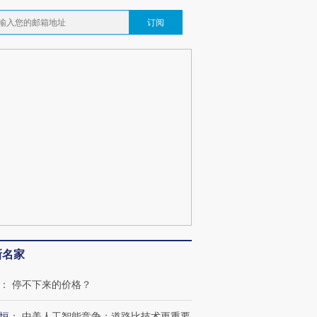
订阅
新名家
OX的吸金
马航飞行员跨国走私7万
视线｜被称为“蟑螂”的印
：
停不下来的价格？
让中产们甘
粒摇头丸 尿检体内含3种
度Z世代 用街头抗争将教
秘鲁纳斯
”？
毒品
育部长拱下台
13人遇难
恒
：
中美人工智能竞争：道路比技术更重要