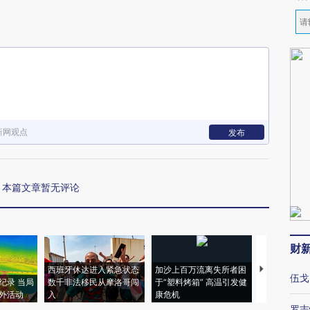
新网观点
发布
本篇文章暂无评论
财
西班牙休达进入紧急状态
加沙上百万流离失所者困
视线｜HYR
伍戈
纪录 当局
数千非法移民从摩洛哥闯
于“塑料烤箱” 高温引发健
术：是什么
外活动
入
康危机
心“花钱找虐
罗志