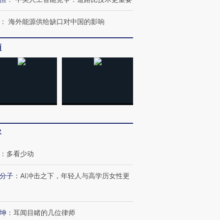
：
海外能源供给缺口对中国的影响
频
进第四届链博
【商旅对话】华住集团
技“链”接产
【特别呈现】寻找100种
CFO：不靠规模取胜，华
【特别呈
有意思的生活方式·第三对
住三大增长引擎是什么？
有意思的
客
：
多看少动
分子
：
AI冲击之下，年轻人与高学历女性更
坤
：
耳闻目睹的几位律师