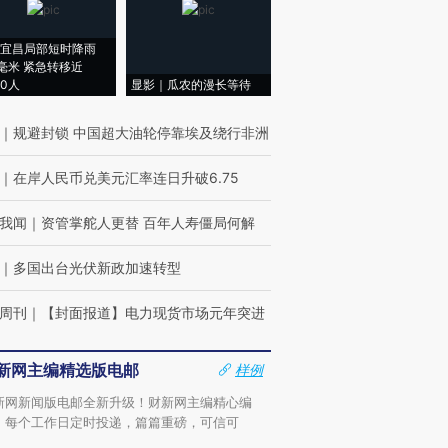
宜昌局部短时降雨
8毫米 紧急转移近
00人
显影｜瓜农的漫长等待
｜
规避封锁 中国超大油轮停靠埃及绕行非洲
｜
在岸人民币兑美元汇率连日升破6.75
我闻
｜
资管掌舵人更替 百年人寿僵局何解
｜
多国出台光伏新政加速转型
周刊
｜
【封面报道】电力现货市场元年突进
新网主编精选版电邮
样例
新网新闻版电邮全新升级！财新网主编精心编
，每个工作日定时投递，篇篇重磅，可信可
。