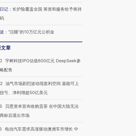
日记
：
长护险覆盖全国 筹资和服务给予将持
码
波
：
“沉睡”的10万亿元公积金
新文章
0
宇树科技IPO估值600亿元 DeepSeek参
略配售
22
油气市场剧烈波动现套利空间 嘉能可上
扭亏、净利增超50亿美元
6
贝恩资本宣布收购贡茶 在中国大陆无法
商标后退出市场
6
电动汽车需求高涨驱动澳洲车市增长 中