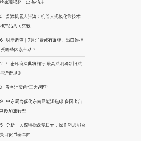
牌表现强劲｜出海·汽车
00
普渡机器人张涛：机器人规模化靠技术、
和产品共同突破
56
财新调查｜7月消费或有反弹、出口维持
 受哪些因素带动？
42
生态环境法典将施行 最高法明确新旧法
与追责规则
0
看空消费的“三大误区”
59
中东局势催化东南亚能源焦虑 多国出台
新政加速转型
05
分析｜贝森特操盘稳日元，操作巧思能否
美日货币基本面