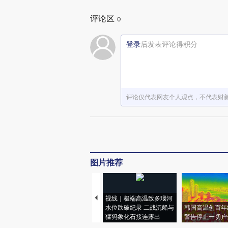
评论区
0
登录
后发表评论得积分
评论仅代表网友个人观点，不代表财
图片推荐
视线｜极端高温致多瑙河
水位跌破纪录 二战沉船与
韩国高温创百年
猛犸象化石接连露出
警告停止一切户