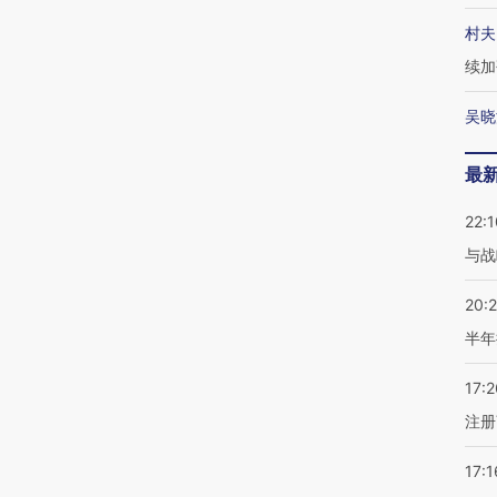
村夫
续加
吴晓
最
22:1
与战
20:
半年
17:2
注册
17:1