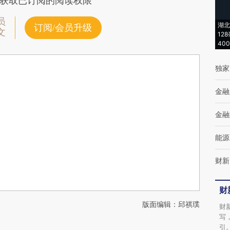
获取已订阅的阅读权限
员
湖北
订阅/会员升级
文
12
40
独家
金融
金融
能源
财新
财
版面编辑：邱祺璞
财
写
引