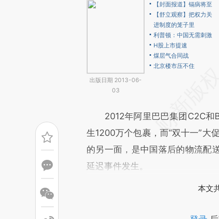
【封面报道】镉病将至
【舒立观察】把权力关
进制度的笼子里
利普顿：中国无需刺激
H股上市提速
煤层气合同战
北京楼市压不住
出版日期 2013-06-
03
2012年阿里巴巴集团C2C和B
生1200万个包裹，而“双十一”
的另一面，是中国落后的物流配
延迟事件发生。
本文