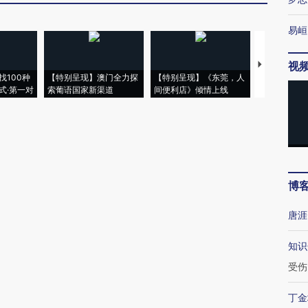
易峘
视
【推广】走
找100种
【特别呈现】澳门全力探
【特别呈现】《东莞，人
会，让数智科
式·第一对
索葡语国家新渠道
间便利店》倾情上线
业
博
唐涯
知识
受伤
丁金