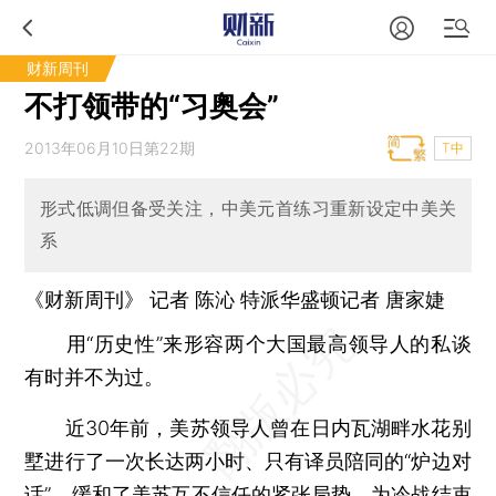
财新周刊
不打领带的“习奥会”
2013年06月10日第22期
T中
形式低调但备受关注，中美元首练习重新设定中美关
系
《财新周刊》 记者
陈沁
特派华盛顿记者
唐家婕
用“历史性”来形容两个大国最高领导人的私谈
有时并不为过。
近30年前，美苏领导人曾在日内瓦湖畔水花别
墅进行了一次长达两小时、只有译员陪同的“炉边对
话”，缓和了美苏互不信任的紧张局势，为冷战结束