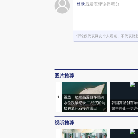
登录
后发表评论得积分
评论仅代表网友个人观点，不代表财
图片推荐
视线｜极端高温致多瑙河
水位跌破纪录 二战沉船与
韩国高温创百年
猛犸象化石接连露出
警告停止一切户
视听推荐