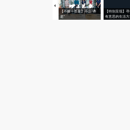
【不唯一答案】不止“养
【特别呈现】寻
老”
有意思的生活方