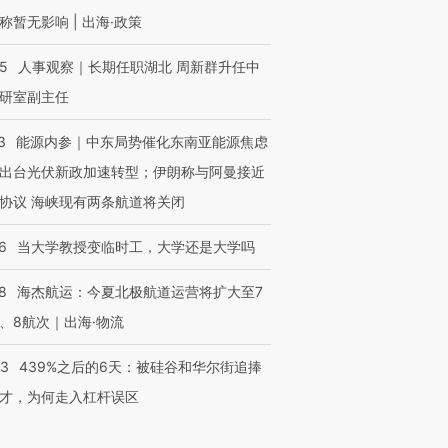
称暂无影响 | 出海·政策
25
人事观察｜长期任职湖北 周新群升任中
研室副主任
3
能源内参｜中东局势催化东南亚能源焦虑
出台光伏新政加速转型；伊朗称与阿曼接近
协议 海峡现有两条航道将关闭
6
当大学教授变临时工，大学还是大学吗
8
海杰航运：今夏北极航道运营将扩大至7
、8航次｜出海·物流
53
439%之后的6天：被硅谷和华尔街追捧
才，为何走入杠杆误区