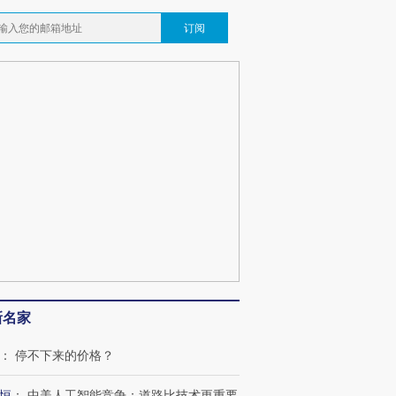
订阅
新名家
：
停不下来的价格？
恒
：
中美人工智能竞争：道路比技术更重要