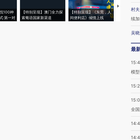
【推广】走
村夫
找100种
【特别呈现】澳门全力探
【特别呈现】《东莞，人
会，让数智科
式·第一对
索葡语国家新渠道
间便利店》倾情上线
业
续加
吴晓
最
15:
模型
15:2
15:
全国
14:
14: