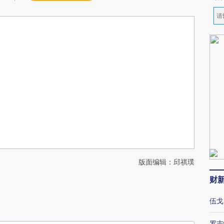
版面编辑：邱祺璞
财
伍戈
罗志