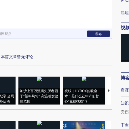
易峘
视
新网观点
发布
本篇文章暂无评论
博
唐涯
加沙上百万流离失所者困
视线｜HYROX的吸金
马航飞行员
纪录 当局
于“塑料烤箱” 高温引发健
术：是什么让中产们甘
粒摇头丸 尿
外活动
康危机
心“花钱找虐”？
毒品
知识
受伤
丁金