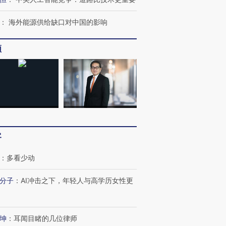
：
海外能源供给缺口对中国的影响
频
客
：
多看少动
跨国走私7万
视线｜被称为“蟑螂”的印
视线｜“入侵”还是“人道危
检体内含3种
度Z世代 用街头抗争将教
机”？难民潮撕裂西班牙
秘鲁纳斯
育部长拱下台
飞地休达
13人遇难
分子
：
AI冲击之下，年轻人与高学历女性更
坤
：
耳闻目睹的几位律师