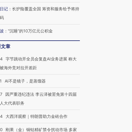
进第四届链博
【商旅对话】华住集团
日记
：
长护险覆盖全国 筹资和服务给予将持
技“链”接产
【特别呈现】寻找100种
CFO：不靠规模取胜，华
【特别呈
有意思的生活方式·第三对
住三大增长引擎是什么？
有意思的
码
波
：
“沉睡”的10万亿元公积金
新文章
44
字节跳动开全员会复盘AI业务进展 称大
被海外竞对拉开差距
1
AI不是镜子，是蒸馏器
07
因严重违纪违法 李云泽被罢免第十四届
人大代表职务
44
大西洋观察｜特朗普助力金砖合作
40
刚果（金）铜钴精矿禁令扰动市场 多家