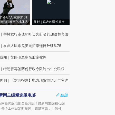
侵”还是“人道危机” 难
撕裂西班牙飞地休达
显影｜瓜农的漫长等待
｜
宇树发行市值610亿 先行者的加速和考验
｜
在岸人民币兑美元汇率连日升破6.75
我闻
｜
艾路明及多名股东被拘
｜
特朗普再签两份行政令限制出生公民权
周刊
｜
【封面报道】电力现货市场元年突进
新网主编精选版电邮
样例
新网新闻版电邮全新升级！财新网主编精心编
，每个工作日定时投递，篇篇重磅，可信可
。