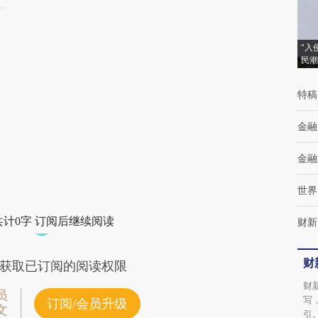
“入
民潮
特稿
金融
金融
世界
共计0字 订阅后继续阅读
财新
财
获取已订阅的阅读权限
财
员
写
订阅/会员升级
文
引