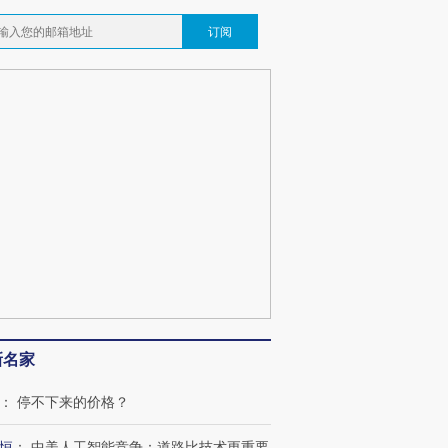
订阅
新名家
：
停不下来的价格？
恒
：
中美人工智能竞争：道路比技术更重要