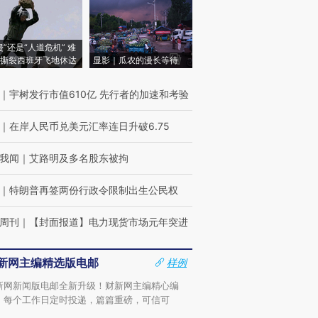
侵”还是“人道危机” 难
撕裂西班牙飞地休达
显影｜瓜农的漫长等待
｜
宇树发行市值610亿 先行者的加速和考验
｜
在岸人民币兑美元汇率连日升破6.75
我闻
｜
艾路明及多名股东被拘
｜
特朗普再签两份行政令限制出生公民权
周刊
｜
【封面报道】电力现货市场元年突进
新网主编精选版电邮
样例
新网新闻版电邮全新升级！财新网主编精心编
，每个工作日定时投递，篇篇重磅，可信可
。