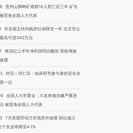
36
贵州山脚树矿难致16人死亡近三年 矿长
被罢免全国人大代表
2
非京籍五环内购房社保降至一年 北京市公
最高可贷340万元
7
寒武纪上半年净利润同比翻倍 营收增速
放缓
53
对话｜邱仁宗：临床研究参与者的安全永
第一位
06
全国人大常委会：六名将领涉嫌严重违
法 被罢免全国人大代表
43
7月美国劳动力市场意外放缓 岗位减少
3万个失业率降至4.1%