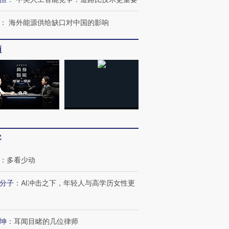
跨国走私7万
视线｜被称为“蟑螂”的印
视线｜“入侵”还是“人道危
：
海外能源供给缺口对中国的影响
检体内含3种
度Z世代 用街头抗争将教
机”？难民潮撕裂西班牙
秘鲁纳斯
育部长拱下台
飞地休达
13人遇难
频
进第四届链博
【商旅对话】华住集团
技“链”接产
【特别呈现】寻找100种
CFO：不靠规模取胜，华
【特别呈
有意思的生活方式·第三对
住三大增长引擎是什么？
有意思的
客
：
多看少动
分子
：
AI冲击之下，年轻人与高学历女性更
坤
：
耳闻目睹的几位律师