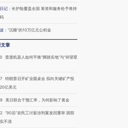
日记
：
长护险覆盖全国 筹资和服务给予将持
码
波
：
“沉睡”的10万亿元公积金
新文章
00
普渡机器人如何平衡“脚踏实地”与“仰望星
？
57
特朗普召开矿业圆桌会 拟向关键矿产投
20亿美元
09
美日联合干预汇率，为何影响了黄金
32
“90后”农民工讨薪涉刑案发回重审 因部
实不清