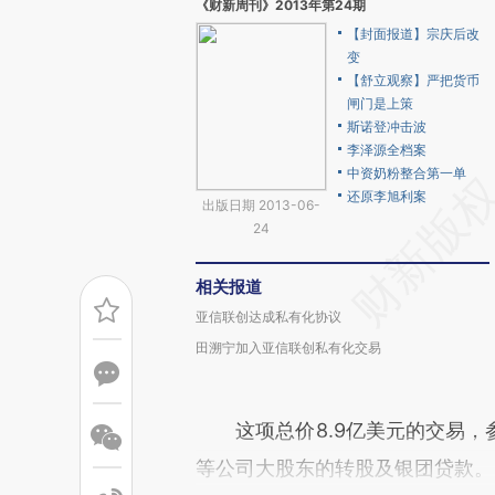
《财新周刊》2013年第24期
【封面报道】宗庆后改
变
【舒立观察】严把货币
闸门是上策
斯诺登冲击波
李泽源全档案
中资奶粉整合第一单
还原李旭利案
出版日期 2013-06-
24
相关报道
亚信联创达成私有化协议
田溯宁加入亚信联创私有化交易
这项总价8.9亿美元的交易，
等公司大股东的转股及银团贷款。