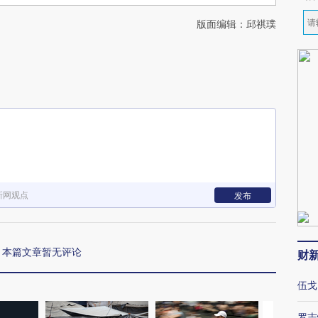
版面编辑：邱祺璞
新网观点
发布
本篇文章暂无评论
财
伍戈
罗志