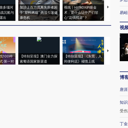
致多瑙河
加沙上百万流离失所者困
视线｜HYROX的吸金
马航飞行员
易峘
二战沉船与
于“塑料烤箱” 高温引发健
术：是什么让中产们甘
粒摇头丸 尿
露出
康危机
心“花钱找虐”？
毒品
视
【推广】走
找100种
【特别呈现】澳门全力探
【特别呈现】《东莞，人
会，让数智科
式·第一对
索葡语国家新渠道
间便利店》倾情上线
业
博
唐涯
知识
受伤
丁金