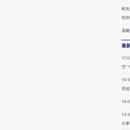
村夫
续加
吴晓
最
17:
空”
15:
资超
14:
13:
分事