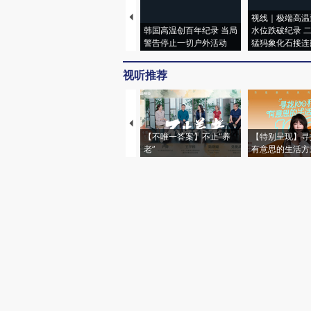
视线｜极端高温
韩国高温创百年纪录 当局
水位跌破纪录 
警告停止一切户外活动
猛犸象化石接连
视听推荐
【不唯一答案】不止“养
【特别呈现】寻
老”
有意思的生活方