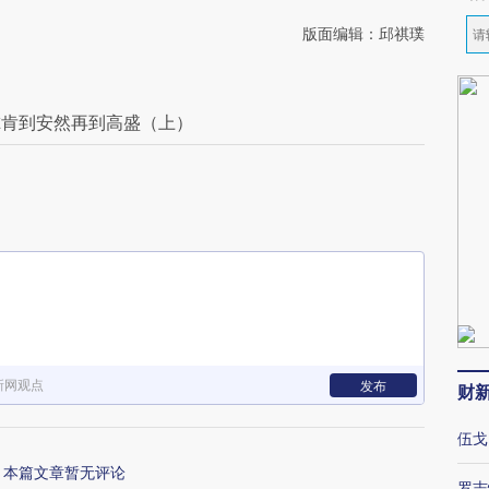
版面编辑：邱祺璞
尔肯到安然再到高盛（上）
新网观点
发布
财
伍戈
本篇文章暂无评论
罗志