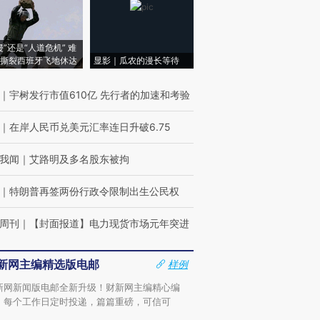
侵”还是“人道危机” 难
撕裂西班牙飞地休达
显影｜瓜农的漫长等待
｜
宇树发行市值610亿 先行者的加速和考验
｜
在岸人民币兑美元汇率连日升破6.75
我闻
｜
艾路明及多名股东被拘
｜
特朗普再签两份行政令限制出生公民权
周刊
｜
【封面报道】电力现货市场元年突进
新网主编精选版电邮
样例
新网新闻版电邮全新升级！财新网主编精心编
，每个工作日定时投递，篇篇重磅，可信可
。