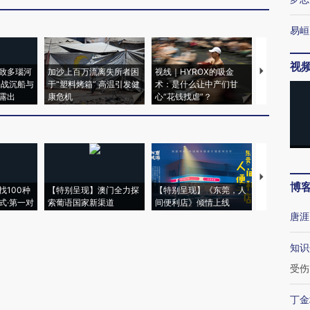
易峘
视
致多瑙河
加沙上百万流离失所者困
视线｜HYROX的吸金
马航飞行员
二战沉船与
于“塑料烤箱” 高温引发健
术：是什么让中产们甘
粒摇头丸 尿
露出
康危机
心“花钱找虐”？
毒品
【推广】走
博
找100种
【特别呈现】澳门全力探
【特别呈现】《东莞，人
会，让数智科
式·第一对
索葡语国家新渠道
间便利店》倾情上线
业
唐涯
知识
受伤
丁金