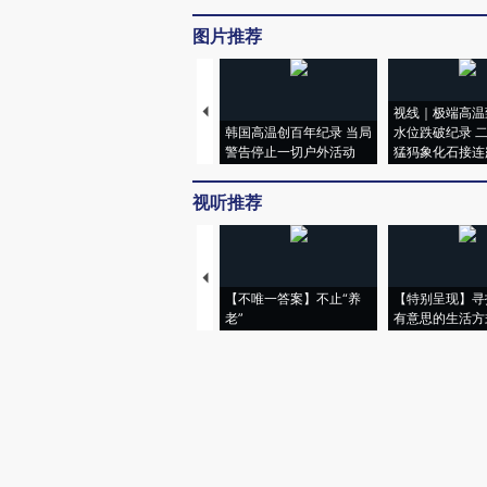
图片推荐
视线｜极端高温
韩国高温创百年纪录 当局
水位跌破纪录 
警告停止一切户外活动
猛犸象化石接连
视听推荐
【不唯一答案】不止“养
【特别呈现】寻
老”
有意思的生活方