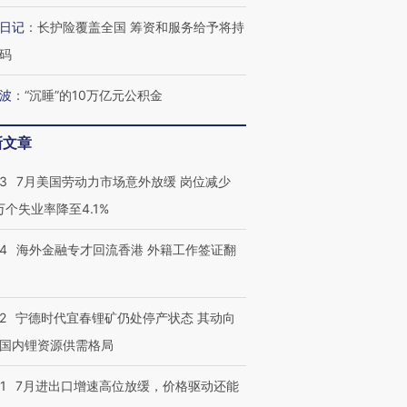
日记
：
长护险覆盖全国 筹资和服务给予将持
码
波
：
“沉睡”的10万亿元公积金
新文章
43
7月美国劳动力市场意外放缓 岗位减少
3万个失业率降至4.1%
14
海外金融专才回流香港 外籍工作签证翻
2
宁德时代宜春锂矿仍处停产状态 其动向
国内锂资源供需格局
1
7月进出口增速高位放缓，价格驱动还能