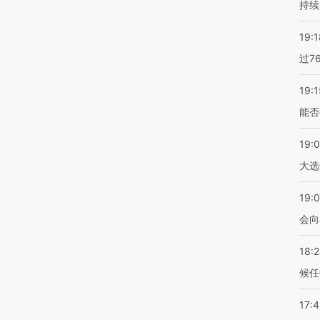
持续
19:1
过7
19:1
能否
19:
大选
19:0
会向
18:
候任
17: