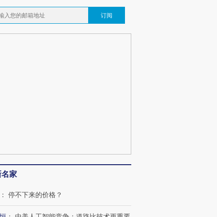
订阅
新名家
：
停不下来的价格？
恒
：
中美人工智能竞争：道路比技术更重要