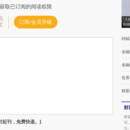
获取已订阅的阅读权限
员
“入
订阅/会员升级
文
民潮
特稿
金融
金融
世界
财新
财
财
时起刊，免费快递。]
写
引