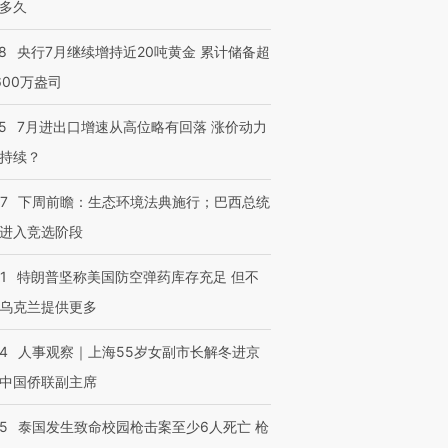
多久
8
央行7月继续增持近20吨黄金 累计储备超
600万盎司
5
7月进出口增速从高位略有回落 涨价动力
持续？
07
下周前瞻：生态环境法典施行；巴西总统
进入竞选阶段
1
特朗普坚称美国防空弹药库存充足 但不
乌克兰提供更多
24
人事观察｜上海55岁女副市长解冬进京
中国侨联副主席
45
泰国发生致命校园枪击案至少6人死亡 枪