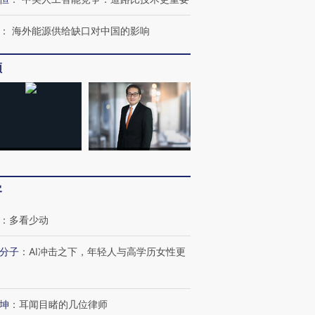
：
海外能源供给缺口对中国的影响
频
跨国走私7万
视线｜被称为“蟑螂”的印
视线｜“入侵”还是“人道危
检体内含3种
度Z世代 用街头抗争将教
机”？难民潮撕裂西班牙
秘鲁纳斯
育部长拱下台
飞地休达
13人遇难
进第四届链博
【商旅对话】华住集团
客
技“链”接产
【特别呈现】寻找100种
CFO：不靠规模取胜，华
【特别呈
有意思的生活方式·第三对
住三大增长引擎是什么？
有意思的
：
多看少动
分子
：
AI冲击之下，年轻人与高学历女性更
坤
：
耳闻目睹的几位律师