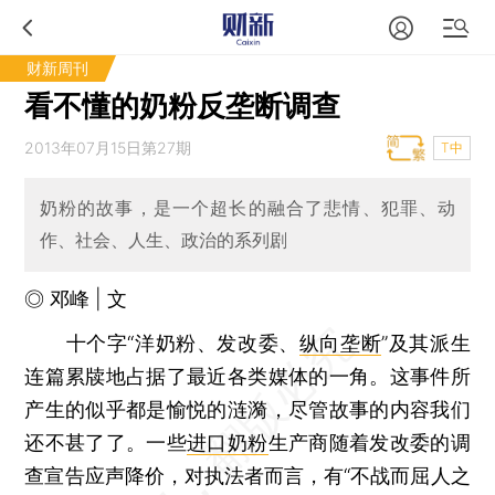
财新周刊
看不懂的奶粉反垄断调查
2013年07月15日第27期
T中
奶粉的故事，是一个超长的融合了悲情、犯罪、动
作、社会、人生、政治的系列剧
◎ 邓峰 | 文
十个字“洋奶粉、发改委、
纵向垄断
”及其派生
连篇累牍地占据了最近各类媒体的一角。这事件所
产生的似乎都是愉悦的涟漪，尽管故事的内容我们
还不甚了了。一些
进口奶粉
生产商随着发改委的调
查宣告应声降价，对执法者而言，有“不战而屈人之