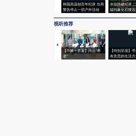
韩国高温创百年纪录 当局
水位跌破纪录 
警告停止一切户外活动
猛犸象化石接连
视听推荐
【不唯一答案】不止“养
【特别呈现】寻
老”
有意思的生活方