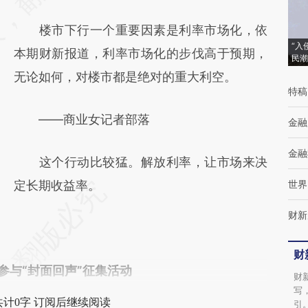
楼市下行一个重要因素是利率市场化，依
“入
本期财新报道，利率市场化的步伐高于预期，
民潮
无论如何，对楼市都是绝对的重大利空。
特稿
——商业女记者部落
金融
金融
这个行动比较猛。解放利率，让市场来决
定长期收益率。
世界
财新
财
om参与“封面回声”征集活动
财
写
共计0字 订阅后继续阅读
引