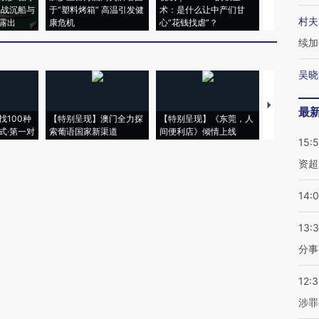
二战沉船与
于“塑料烤箱” 高温引发健
术：是什么让中产们甘
粒摇头丸 尿
村夫
露出
康危机
心“花钱找虐”？
毒品
续加
吴晓
【推广】走
最
找100种
【特别呈现】澳门全力探
【特别呈现】《东莞，人
会，让数智科
式·第一对
索葡语国家新渠道
间便利店》倾情上线
业
15:
资超
14:
13:
分事
12:
涉罪