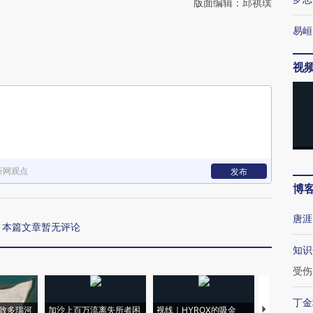
版面编辑：邱祺璞
易峘
视
新网观点
发布
博
唐涯
本篇文章暂无评论
知识
受伤
丁金
致多瑙河
加沙上百万流离失所者困
视线｜HYROX的吸金
马航飞行员