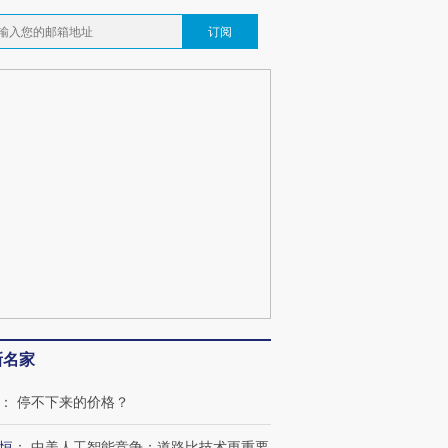
订阅
新名家
：
停不下来的价格？
恒
：
中美人工智能竞争：道路比技术更重要