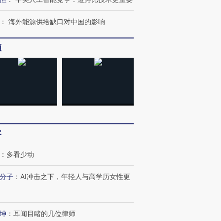
：
海外能源供给缺口对中国的影响
频
客
：
多看少动
分子
：
AI冲击之下，年轻人与高学历女性更
坤
：
耳闻目睹的几位律师
跨国走私7万
视线｜被称为“蟑螂”的印
视线｜“入侵”还是“人道危