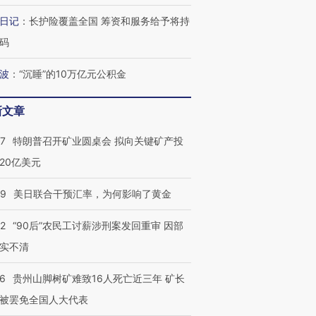
检体内含3种
度Z世代 用街头抗争将教
机”？难民潮撕裂西班牙
秘鲁纳斯
日记
：
长护险覆盖全国 筹资和服务给予将持
育部长拱下台
飞地休达
13人遇难
码
波
：
“沉睡”的10万亿元公积金
进第四届链博
【商旅对话】华住集团
新文章
技“链”接产
【特别呈现】寻找100种
CFO：不靠规模取胜，华
【特别呈
有意思的生活方式·第三对
住三大增长引擎是什么？
有意思的
57
特朗普召开矿业圆桌会 拟向关键矿产投
20亿美元
09
美日联合干预汇率，为何影响了黄金
32
“90后”农民工讨薪涉刑案发回重审 因部
实不清
36
贵州山脚树矿难致16人死亡近三年 矿长
被罢免全国人大代表