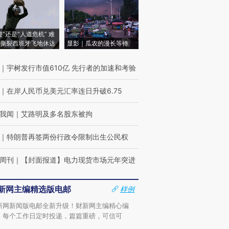
侵”还是“人道危机” 难
撕裂西班牙飞地休达
显影｜瓜农的漫长等待
｜
宇树发行市值610亿 先行者的加速和考验
｜
在岸人民币兑美元汇率连日升破6.75
我闻
｜
艾路明及多名股东被拘
｜
特朗普再签两份行政令限制出生公民权
周刊
｜
【封面报道】电力现货市场元年突进
新网主编精选版电邮
样例
新网新闻版电邮全新升级！财新网主编精心编
，每个工作日定时投递，篇篇重磅，可信可
。