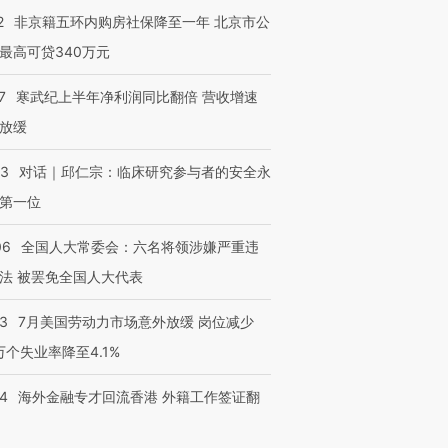
2
非京籍五环内购房社保降至一年 北京市公
最高可贷340万元
7
寒武纪上半年净利润同比翻倍 营收增速
放缓
53
对话｜邱仁宗：临床研究参与者的安全永
第一位
06
全国人大常委会：六名将领涉嫌严重违
法 被罢免全国人大代表
43
7月美国劳动力市场意外放缓 岗位减少
3万个失业率降至4.1%
14
海外金融专才回流香港 外籍工作签证翻