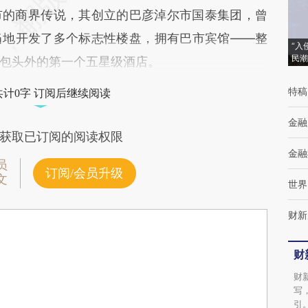
市的商界传说，其创立的巴彦淖尔市国泰集团，曾
当地开发了多个标志性楼盘，拥有巴市宾馆——整
“入
民潮
包头外的第一个五星级酒店。
特稿
共计0字 订阅后继续阅读
金融
获取已订阅的阅读权限
金融
员
订阅/会员升级
文
世界
财新
财
财
写
引