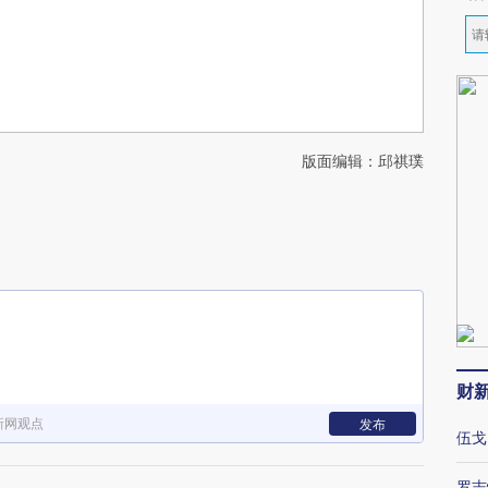
版面编辑：邱祺璞
财
新网观点
发布
伍戈
罗志