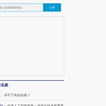
订阅
新名家
：
停不下来的价格？
恒
：
中美人工智能竞争：道路比技术更重要