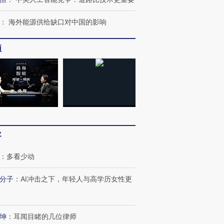
：
海外能源供给缺口对中国的影响
频
跨国走私7万
视线｜被称为“蟑螂”的印
视线｜“入侵”还是“人道危
检体内含3种
度Z世代 用街头抗争将教
机”？难民潮撕裂西班牙
秘鲁纳斯
育部长拱下台
飞地休达
13人遇难
客
进第四届链博
【商旅对话】华住集团
技“链”接产
【特别呈现】寻找100种
CFO：不靠规模取胜，华
【特别呈
：
多看少动
有意思的生活方式·第三对
住三大增长引擎是什么？
有意思的
分子
：
AI冲击之下，年轻人与高学历女性更
坤
：
耳闻目睹的几位律师