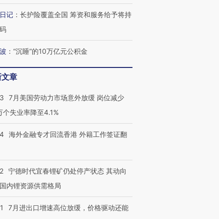
日记
：
长护险覆盖全国 筹资和服务给予将持
码
波
：
“沉睡”的10万亿元公积金
新文章
43
7月美国劳动力市场意外放缓 岗位减少
3万个失业率降至4.1%
14
海外金融专才回流香港 外籍工作签证翻
2
宁德时代宜春锂矿仍处停产状态 其动向
国内锂资源供需格局
1
7月进出口增速高位放缓，价格驱动还能