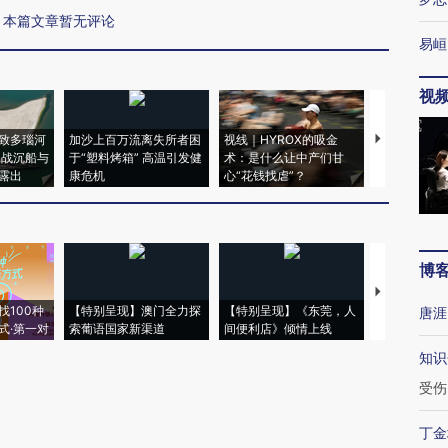
本篇文章暂无评论
易峘
视
致多瑙河
加沙上百万流离失所者困
视线｜HYROX的吸金
马航飞行员
二战沉船与
于“塑料烤箱” 高温引发健
术：是什么让中产们甘
粒摇头丸 尿
露出
康危机
心“花钱找虐”？
毒品
博
【推广】走
找100种
【特别呈现】澳门全力探
【特别呈现】《东莞，人
会，让数智科
唐涯
式·第一对
索葡语国家新渠道
间便利店》倾情上线
业
知识
受伤
丁金