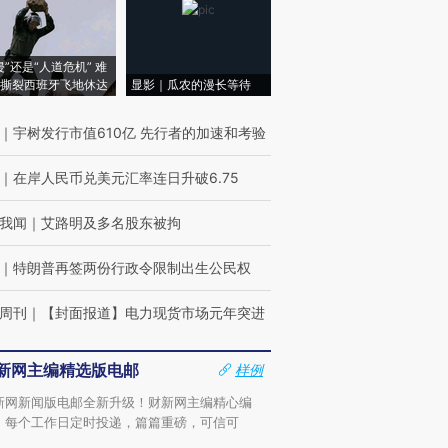
侵”还是“人道危机” 难
撕裂西班牙飞地休达
显影｜瓜农的漫长等待
｜
宇树发行市值610亿 先行者的加速和考验
｜
在岸人民币兑美元汇率连日升破6.75
我闻
｜
艾路明及多名股东被拘
｜
特朗普再签两份行政令限制出生公民权
周刊
｜
【封面报道】电力现货市场元年突进
新网主编精选版电邮
样例
新网新闻版电邮全新升级！财新网主编精心编
，每个工作日定时投递，篇篇重磅，可信可
。