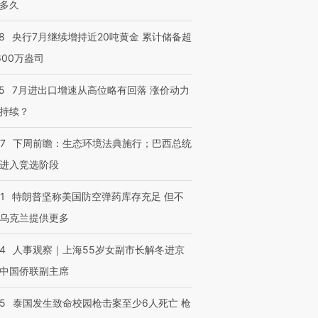
多久
8
央行7月继续增持近20吨黄金 累计储备超
600万盎司
5
7月进出口增速从高位略有回落 涨价动力
持续？
07
下周前瞻：生态环境法典施行；巴西总统
进入竞选阶段
1
特朗普坚称美国防空弹药库存充足 但不
乌克兰提供更多
24
人事观察｜上海55岁女副市长解冬进京
中国侨联副主席
45
泰国发生致命校园枪击案至少6人死亡 枪