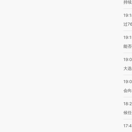
持续
19:1
过7
19:1
能否
19:
大选
19:0
会向
18:
候任
17: