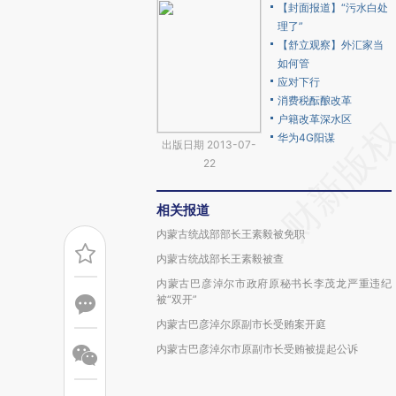
【封面报道】“污水白处
理了”
【舒立观察】外汇家当
如何管
应对下行
消费税酝酿改革
户籍改革深水区
华为4G阳谋
出版日期 2013-07-
22
相关报道
内蒙古统战部部长王素毅被免职
内蒙古统战部长王素毅被查
内蒙古巴彦淖尔市政府原秘书长李茂龙严重违纪
被“双开”
内蒙古巴彦淖尔原副市长受贿案开庭
内蒙古巴彦淖尔市原副市长受贿被提起公诉