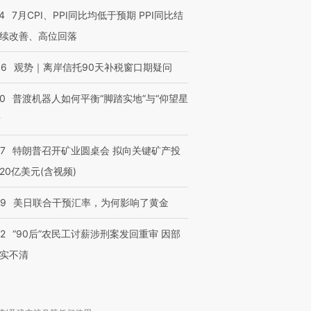
4
7月CPI、PPI同比均低于预期 PPI同比结
续改善、高位回落
46
观势｜离岸信托90天补税窗口期疑问
00
普渡机器人如何平衡“脚踏实地”与“仰望星
？
57
特朗普召开矿业圆桌会 拟向关键矿产投
20亿美元(含视频)
09
美日联合干预汇率，为何影响了黄金
32
“90后”农民工讨薪涉刑案发回重审 因部
实不清