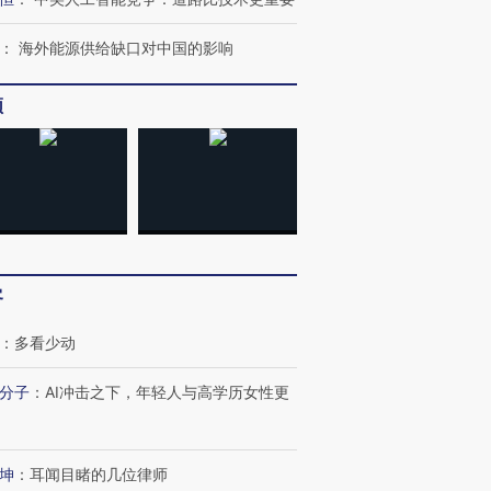
：
海外能源供给缺口对中国的影响
频
客
：
多看少动
”还是“人道危
湖北宜昌局部短时降雨
哈尔滨遭遇短时极端强降
撕裂西班牙
128毫米 紧急转移近
雨 3小时累计雨量超80毫
秘鲁纳斯
4000人
米
13人遇难
分子
：
AI冲击之下，年轻人与高学历女性更
坤
：
耳闻目睹的几位律师