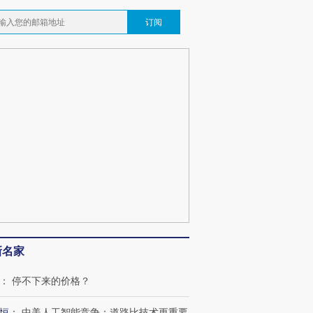
订阅
新名家
：
停不下来的价格？
恒
：
中美人工智能竞争：道路比技术更重要