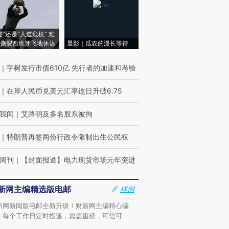
侵”还是“人道危机” 难
撕裂西班牙飞地休达
显影｜瓜农的漫长等待
｜
宇树发行市值610亿 先行者的加速和考验
｜
在岸人民币兑美元汇率连日升破6.75
我闻
｜
艾路明及多名股东被拘
｜
特朗普再签两份行政令限制出生公民权
周刊
｜
【封面报道】电力现货市场元年突进
新网主编精选版电邮
样例
新网新闻版电邮全新升级！财新网主编精心编
，每个工作日定时投递，篇篇重磅，可信可
。