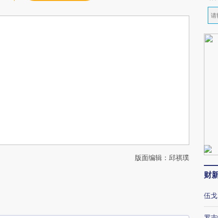
版面编辑：邱祺璞
财
伍戈
罗志