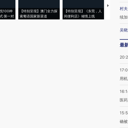
【推广】走
村夫
找100种
【特别呈现】澳门全力探
【特别呈现】《东莞，人
会，让数智科
式·第一对
索葡语国家新渠道
间便利店》倾情上线
业
续加
吴晓
最
20:
17:
用机
16:1
医药
15:5
确被