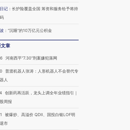
进第四届链博
【商旅对话】华住集团
日记
：
长护险覆盖全国 筹资和服务给予将持
技“链”接产
【特别呈现】寻找100种
CFO：不靠规模取胜，华
【特别呈
有意思的生活方式·第三对
住三大增长引擎是什么？
有意思的
码
波
：
“沉睡”的10万亿元公积金
新文章
26
河南西平“7.30”刑案嫌犯落网
00
普渡机器人张涛：人形机器人不会替代专
器人
4
创新药再活跃，龙头上调全年业绩指引｜
股周报
1
被爆炒、高溢价 QDII、国投白银LOF明
退市