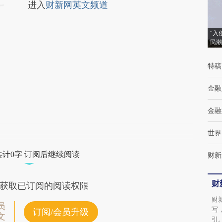
进入
财新网英文频道
“入
民潮
特稿
金融
金融
世界
共计0字 订阅后继续阅读
财新
财
获取已订阅的阅读权限
财
员
写
订阅/会员升级
文
引