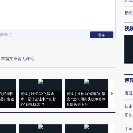
易峘
视
新网观点
发布
本篇文章暂无评论
博
唐涯
失所者困
视线｜HYROX的吸金
视线｜被称为“蟑螂”的印
视线｜“入侵
高温引发健
术：是什么让中产们甘
度Z世代 用街头抗争将教
机”？难民潮
心“花钱找虐”？
育部长拱下台
飞地休达
知识
受伤
丁金