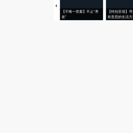
【不唯一答案】不止“养
【特别呈现】寻
老”
有意思的生活方