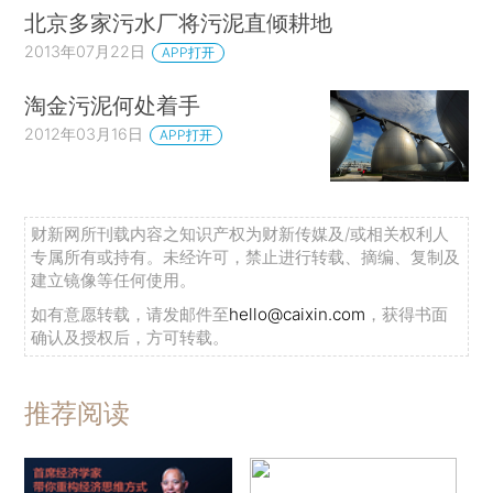
北京多家污水厂将污泥直倾耕地
2013年07月22日
APP打开
淘金污泥何处着手
2012年03月16日
APP打开
财新网所刊载内容之知识产权为财新传媒及/或相关权利人
专属所有或持有。未经许可，禁止进行转载、摘编、复制及
建立镜像等任何使用。
如有意愿转载，请发邮件至
hello@caixin.com
，获得书面
确认及授权后，方可转载。
推荐阅读