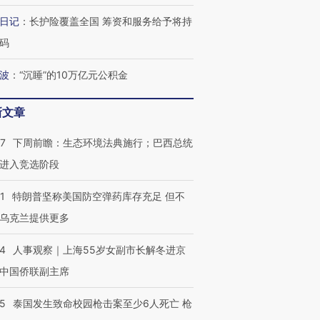
日记
：
长护险覆盖全国 筹资和服务给予将持
码
进第四届链博
【商旅对话】华住集团
技“链”接产
【特别呈现】寻找100种
CFO：不靠规模取胜，华
【特别呈
波
：
“沉睡”的10万亿元公积金
有意思的生活方式·第三对
住三大增长引擎是什么？
有意思的
新文章
07
下周前瞻：生态环境法典施行；巴西总统
进入竞选阶段
1
特朗普坚称美国防空弹药库存充足 但不
乌克兰提供更多
24
人事观察｜上海55岁女副市长解冬进京
中国侨联副主席
45
泰国发生致命校园枪击案至少6人死亡 枪