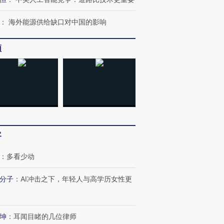
：
海外能源供给缺口对中国的影响
频
客
：
多看少动
分子
：
AI冲击之下，年轻人与高学历女性更
跨国走私7万
视线｜被称为“蟑螂”的印
视线｜“入侵”还是“人道危
检体内含3种
度Z世代 用街头抗争将教
机”？难民潮撕裂西班牙
秘鲁纳斯
育部长拱下台
飞地休达
13人遇难
坤
：
耳闻目睹的几位律师