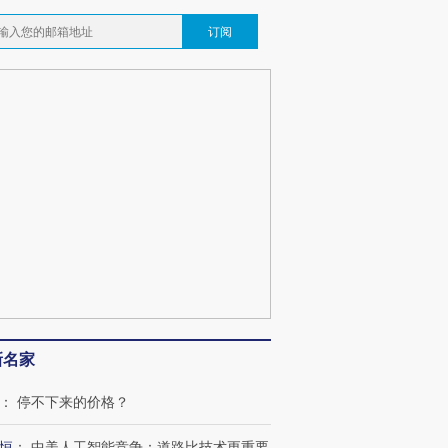
订阅
新名家
：
停不下来的价格？
恒
：
中美人工智能竞争：道路比技术更重要