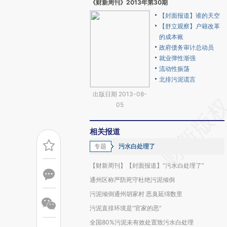
《财新周刊》2013年第30期
【封面报道】谁的天空
【舒立观察】户籍改革
的成本账
政府债务审计总动员
就业弹性渐强
流动性振荡
北排污泥谎言
出版日期 2013-08-
05
相关报道
专题
污水白处理了
【财新周刊】【封面报道】“污水白处理了”
通州区称严防死守杜绝污泥倾倒
污泥倾倒通州胡家村 恶臭延绵数里
污泥直排环境是“官家的恶”
全国80%污泥未有效处置致污水白处理