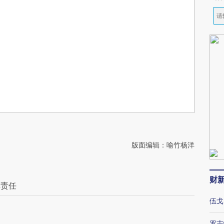
版面编辑：喻竹杨洋
财
排责任
伍戈
罗志