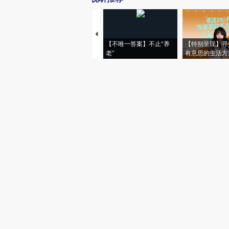
【不唯一答案】不止“养
【特别呈现】寻
老”
有意思的生活方