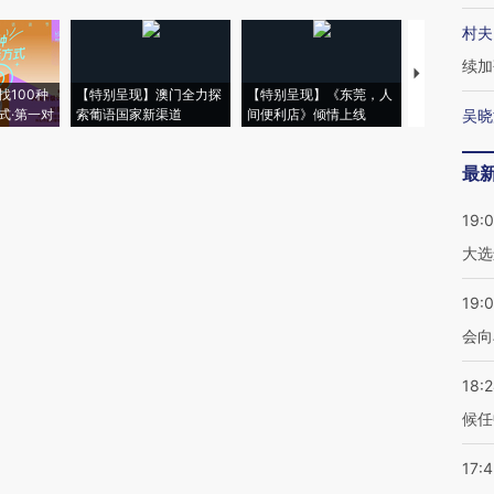
村夫
续加
【推广】走
找100种
【特别呈现】澳门全力探
【特别呈现】《东莞，人
会，让数智科
式·第一对
索葡语国家新渠道
间便利店》倾情上线
业
吴晓
最
19:
大选
19:0
会向
18:
候任
17: