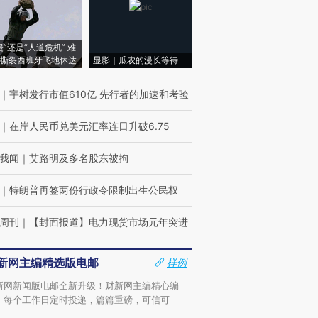
侵”还是“人道危机” 难
撕裂西班牙飞地休达
显影｜瓜农的漫长等待
｜
宇树发行市值610亿 先行者的加速和考验
｜
在岸人民币兑美元汇率连日升破6.75
我闻
｜
艾路明及多名股东被拘
｜
特朗普再签两份行政令限制出生公民权
周刊
｜
【封面报道】电力现货市场元年突进
新网主编精选版电邮
样例
新网新闻版电邮全新升级！财新网主编精心编
，每个工作日定时投递，篇篇重磅，可信可
。