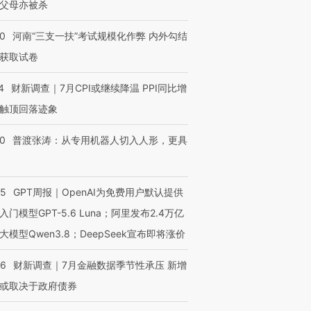
父母亦被杀
40
河南“三支一扶”考试规模化作弊 内外勾结
获取试卷
4
财新调查｜7月CPI或继续降温 PPI同比增
触顶回落迹象
00
普渡张涛：从专用机器人切入人形，更具
55
GPT周报｜OpenAI为免费用户默认提供
入门模型GPT-5.6 Luna；阿里发布2.4万亿
大模型Qwen3.8；DeepSeek宣布即将涨价
46
财新调查｜7月金融数据季节性承压 新增
或取决于政府债券