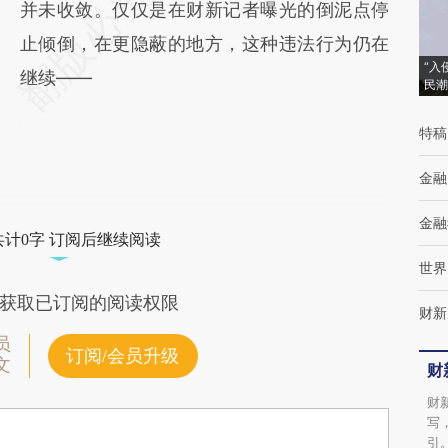
并未收敛。仅仅是在财新记者曝光的倒泥点停
止倾倒，在更隐蔽的地方，这种违法行为仍在
“入
继续——
民潮
特稿
金融
金融
共计0字 订阅后继续阅读
世界
获取已订阅的阅读权限
财新
员
订阅/会员升级
文
财
财
写
引