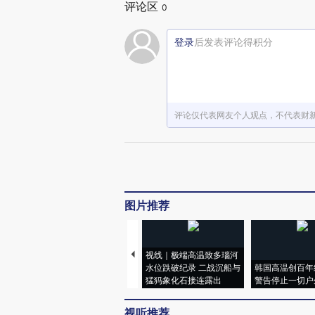
评论区
0
登录
后发表评论得积分
评论仅代表网友个人观点，不代表财
图片推荐
视线｜极端高温致多瑙河
水位跌破纪录 二战沉船与
韩国高温创百年
猛犸象化石接连露出
警告停止一切户
视听推荐