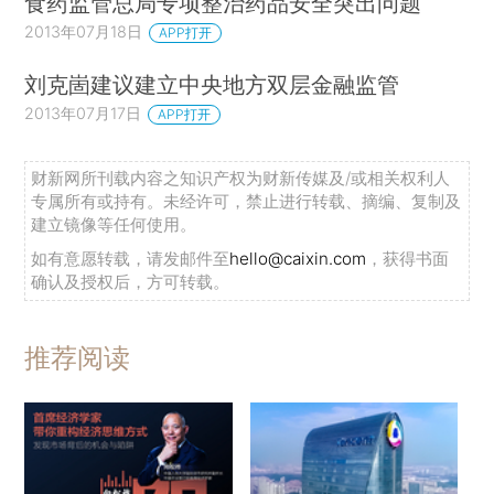
食药监管总局专项整治药品安全突出问题
2013年07月18日
APP打开
刘克崮建议建立中央地方双层金融监管
2013年07月17日
APP打开
财新网所刊载内容之知识产权为财新传媒及/或相关权利人
专属所有或持有。未经许可，禁止进行转载、摘编、复制及
建立镜像等任何使用。
如有意愿转载，请发邮件至
hello@caixin.com
，获得书面
确认及授权后，方可转载。
推荐阅读