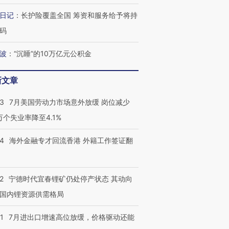
有意思的生活方式·第三对
住三大增长引擎是什么？
有意思的
日记
：
长护险覆盖全国 筹资和服务给予将持
码
波
：
“沉睡”的10万亿元公积金
新文章
43
7月美国劳动力市场意外放缓 岗位减少
3万个失业率降至4.1%
14
海外金融专才回流香港 外籍工作签证翻
2
宁德时代宜春锂矿仍处停产状态 其动向
国内锂资源供需格局
1
7月进出口增速高位放缓，价格驱动还能