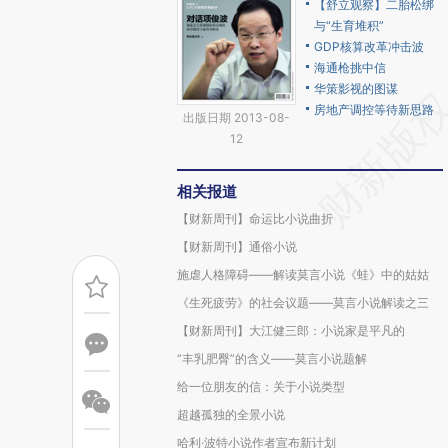
【舒立观察】二胎松绑
与“生育堆积”
GDP核算改革冲击波
海通枪挑中信
华策影视的图谋
房地产调控等待新思路
出版日期 2013-08-
12
相关报道
【财新周刊】命运比小说曲折
【财新周刊】通俗小说
施虐人格障碍——解读莫言小说《蛙》中的姑姑
《生死疲劳》的社会议题——莫言小说解读之三
【财新周刊】大江健三郎：小说家是平凡的
“丰乳肥臀”的含义——莫言小说题解
给一位朋友的信：关于小说类型
超越孤独的全景小说
哈利·波特小说作者宣布新计划