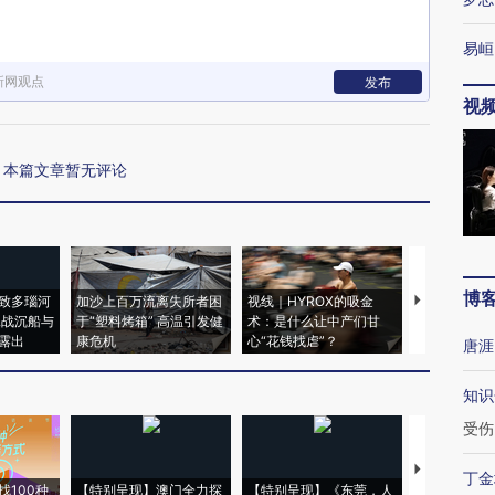
易峘
新网观点
发布
视
本篇文章暂无评论
博
致多瑙河
加沙上百万流离失所者困
视线｜HYROX的吸金
马航飞行员
二战沉船与
于“塑料烤箱” 高温引发健
术：是什么让中产们甘
粒摇头丸 尿
露出
康危机
心“花钱找虐”？
毒品
唐涯
知识
受伤
【推广】走
丁金
找100种
【特别呈现】澳门全力探
【特别呈现】《东莞，人
会，让数智科