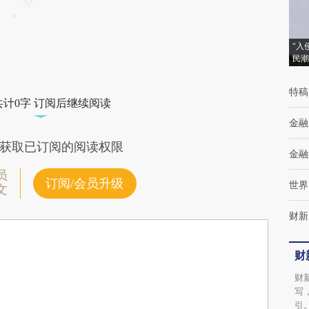
“入
民潮
特稿
共计0字 订阅后继续阅读
金融
获取已订阅的阅读权限
金融
员
订阅/会员升级
世界
文
财新
财
财
写
引