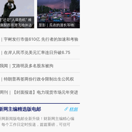
侵”还是“人道危机” 难
撕裂西班牙飞地休达
显影｜瓜农的漫长等待
｜
宇树发行市值610亿 先行者的加速和考验
｜
在岸人民币兑美元汇率连日升破6.75
我闻
｜
艾路明及多名股东被拘
｜
特朗普再签两份行政令限制出生公民权
周刊
｜
【封面报道】电力现货市场元年突进
新网主编精选版电邮
样例
新网新闻版电邮全新升级！财新网主编精心编
，每个工作日定时投递，篇篇重磅，可信可
。