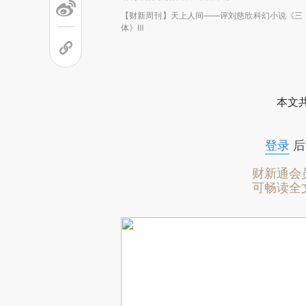
【财新周刊】天上人间——评刘慈欣科幻小说《三
体》Ⅲ
本文
登录
后
财新通会
可畅读全