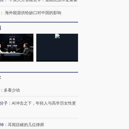
：
海外能源供给缺口对中国的影响
频
客
跨国走私7万
视线｜被称为“蟑螂”的印
视线｜“入侵”还是“人道危
检体内含3种
度Z世代 用街头抗争将教
机”？难民潮撕裂西班牙
秘鲁纳斯
育部长拱下台
飞地休达
13人遇难
：
多看少动
分子
：
AI冲击之下，年轻人与高学历女性更
进第四届链博
【商旅对话】华住集团
坤
：
耳闻目睹的几位律师
技“链”接产
【特别呈现】寻找100种
CFO：不靠规模取胜，华
【特别呈