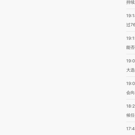
持续
19:1
过7
19:1
能否
19:
大选
19:0
会向
18:
候任
17: