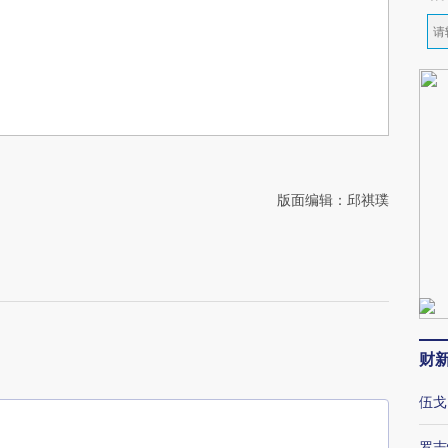
版面编辑：邱祺璞
财
伍戈
罗志