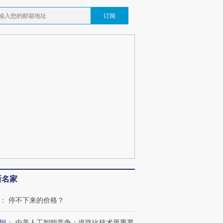
订阅
新名家
：
停不下来的价格？
恒
：
中美人工智能竞争：道路比技术更重要