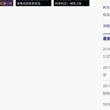
式·第一对
索葡语国家新渠道
间便利店》倾情上线
业
村夫
续加
吴晓
最
21:
2.
20:
倍
20:1
影响
19:5