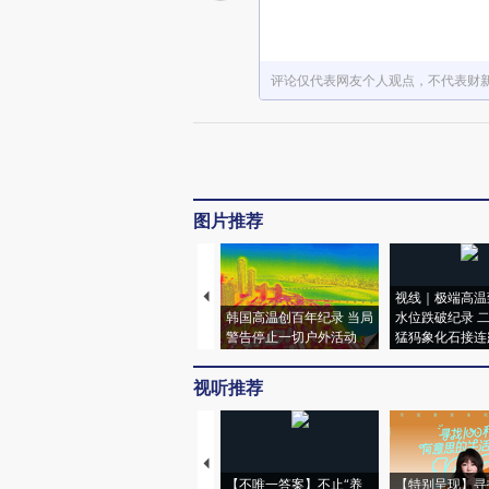
评论仅代表网友个人观点，不代表财
图片推荐
视线｜极端高温
韩国高温创百年纪录 当局
水位跌破纪录 
警告停止一切户外活动
猛犸象化石接连
视听推荐
【不唯一答案】不止“养
【特别呈现】寻