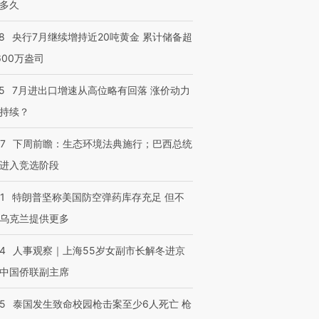
多久
8
央行7月继续增持近20吨黄金 累计储备超
600万盎司
5
7月进出口增速从高位略有回落 涨价动力
持续？
07
下周前瞻：生态环境法典施行；巴西总统
进入竞选阶段
1
特朗普坚称美国防空弹药库存充足 但不
乌克兰提供更多
24
人事观察｜上海55岁女副市长解冬进京
中国侨联副主席
45
泰国发生致命校园枪击案至少6人死亡 枪