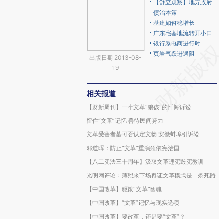
【舒立观察】地方政府
债治本策
基建如何稳增长
广东宅基地流转开小口
银行系电商进行时
页岩气跃进遇阻
出版日期 2013-08-
19
相关报道
【财新周刊】一个文革“狼孩”的忏悔诉讼
留住“文革”记忆 善待民间努力
文革受害者墓可否认定文物 安徽蚌埠引诉讼
郭道晖：防止“文革”重演须依宪治国
【八二宪法三十周年】汲取文革违宪毁宪教训
光明网评论：薄熙来下场再证文革模式是一条死路
【中国改革】驱散“文革”幽魂
【中国改革】“文革”记忆与现实选项
【中国改革】要改革，还是要“文革”？