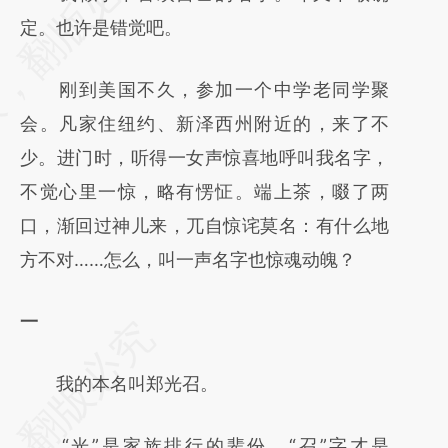
定。也许是错觉吧。
刚到美国不久，参加一个中学老同学聚
会。凡家住纽约、新泽西州附近的，来了不
少。进门时，听得一女声惊喜地呼叫我名字，
不觉心里一惊，略有愣怔。端上茶，啜了两
口，渐回过神儿来，兀自惊诧莫名：有什么地
方不对……怎么，叫一声名字也惊魂动魄？
一
我的本名叫郑光召。
“光”是家族排行的辈份，“召”字才是