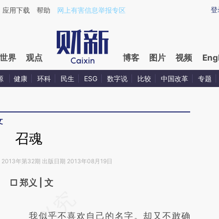
登
应用下载
帮助
网上有害信息举报专区
世界
观点
博客
图片
视频
Eng
源
健康
环科
民生
ESG
数字说
比较
中国改革
专题
文
召魂
2013年第32期 出版日期 2013年08月19日
□ 郑义 | 文
我似乎不喜欢自己的名字。却又不敢确