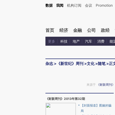
数据
我闻
机构订阅
会议
Promotion
首页
经济
金融
公司
政经
更多
科技
地产
汽车
消费
能
杂志
>
《新世纪》周刊
>
文化
>
随笔
>
正
来源于
《财新周刊》
《财新周刊》2013年第32期
【封面报道】图娅的骗
局