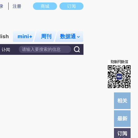
录
注册
商城
订阅
lish
mini+
周刊
数据通
讣闻
订阅