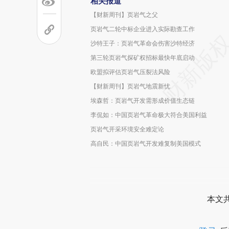
相关报道
【财新周刊】页岩气之父
页岩气二轮中标企业进入实际勘查工作
沙特王子：页岩气革命会伤害沙特经济
第三轮页岩气探矿权招标最快年底启动
欧盟拟评估页岩气压裂法风险
【财新周刊】页岩气地震新忧
埃森哲：页岩气开发需形成价值生态链
李侃如：中国页岩气革命极大符合美国利益
页岩气开采环境安全难定论
高自民：中国页岩气开发难复制美国模式
本文