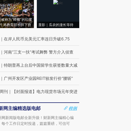
|被称为“蟑螂”的印度
代 将教育部长拱下台
显影｜瓜农的漫长等待
｜
在岸人民币兑美元汇率连日升破6.75
｜
河南“三支一扶”考试舞弊 警方介入侦查
｜
特朗普再上台后中国留学生获签数量大减
｜
广州开发区产业园REIT较发行价“腰斩”
周刊
｜
【封面报道】电力现货市场元年突进
新网主编精选版电邮
样例
新网新闻版电邮全新升级！财新网主编精心编
，每个工作日定时投递，篇篇重磅，可信可
。