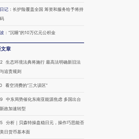
跨国走私7万
视线｜HYROX的吸金
视线｜被
日记
：
长护险覆盖全国 筹资和服务给予将持
检体内含3种
术：是什么让中产们甘
泽连斯基密集出访美英 索
度Z世代
码
心“花钱找虐”？
要防空导弹“救急”
育部长拱
波
：
“沉睡”的10万亿元公积金
新文章
进第四届链博
【商旅对话】华住集团
技“链”接产
【特别呈现】寻找100种
CFO：不靠规模取胜，华
【特别呈
42
生态环境法典将施行 最高法明确新旧法
有意思的生活方式·第三对
住三大增长引擎是什么？
有意思的
与追责规则
0
看空消费的“三大误区”
59
中东局势催化东南亚能源焦虑 多国出台
新政加速转型
05
分析｜贝森特操盘稳日元，操作巧思能否
美日货币基本面