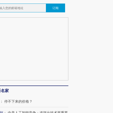
订阅
新名家
：
停不下来的价格？
恒
：
中美人工智能竞争：道路比技术更重要