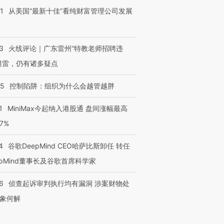
1
从美国“最新十佳”看纯财富管理公司发展
3
火线评论｜广东雷州“特教老师招聘违
很雷，仍有诸多疑点
05
控制陷阱：组织为什么会越管越胖
1
MiniMax今起纳入港股通 盘间涨幅最高
77%
4
谷歌DeepMind CEO哈萨比斯卸任 转任
epMind董事长及谷歌首席科学家
6
侦查起诉审判执行均有漏洞 涉案财物处
象何解