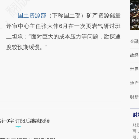
国土资源部
（下称国土部）矿产资源储量
视线
评审中心主任张大伟6月在一次页岩气研讨班
Z世
上坦承：“面对巨大的成本压力等问题，勘探速
金融
度较预期缓慢。”
政经
世界
地产
财新
财
共计0字 订阅后继续阅读
财
写
引