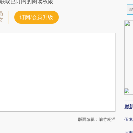
获取已订阅的阅读权限
员
订阅/会员升级
文
财
版面编辑：喻竹杨洋
伍戈
罗志