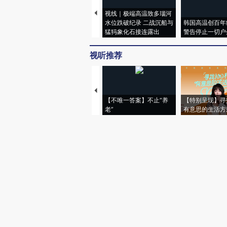
视线｜极端高温致多瑙河
水位跌破纪录 二战沉船与
韩国高温创百年
猛犸象化石接连露出
警告停止一切户
视听推荐
【不唯一答案】不止“养
【特别呈现】寻
老”
有意思的生活方