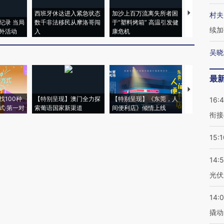
西班牙休达进入紧急状态
加沙上百万流离失所者困
马航飞行员
村夫
纪录 当局
数千非法移民从摩洛哥闯
于“塑料烤箱” 高温引发健
粒摇头丸 尿
续加
外活动
入
康危机
毒品
吴晓
最
【推广】走
找100种
【特别呈现】澳门全力探
【特别呈现】《东莞，人
会，让数智科
16:
式·第一对
索葡语国家新渠道
间便利店》倾情上线
业
衔接
15:1
14:
光伏
14:
撬动