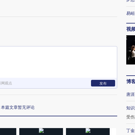
易峘
视
博
新网观点
发布
唐涯
本篇文章暂无评论
知识
受伤
丁金