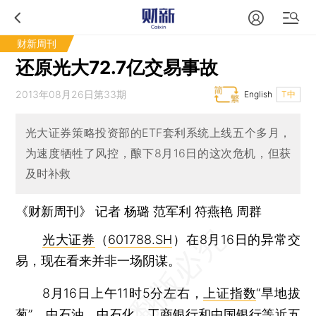
财新周刊
还原光大72.7亿交易事故
2013年08月26日第33期
English
T中
光大证券策略投资部的ETF套利系统上线五个多月，
为速度牺牲了风控，酿下8月16日的这次危机，但获
及时补救
《财新周刊》 记者 杨璐 范军利
符燕艳
周群
光大证券
（
601788.SH
）在8月16日的异常交
易，现在看来并非一场阴谋。
8月16日上午11时5分左右，
上证指数
“旱地拔
葱”，中石油、中石化、工商银行和中国银行等近五