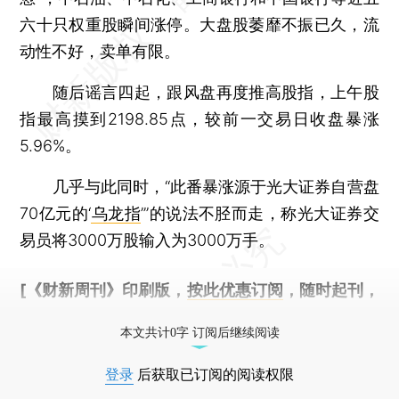
六十只权重股瞬间涨停。大盘股萎靡不振已久，流
动性不好，卖单有限。
随后谣言四起，跟风盘再度推高股指，上午股
指最高摸到2198.85点，较前一交易日收盘暴涨
5.96%。
几乎与此同时，“此番暴涨源于光大证券自营盘
70亿元的‘
乌龙指
’”的说法不胫而走，称光大证券交
易员将3000万股输入为3000万手。
[《财新周刊》印刷版，
按此优惠订阅
，随时起刊，
免费快递。]
本文共计0字 订阅后继续阅读
登录
后获取已订阅的阅读权限