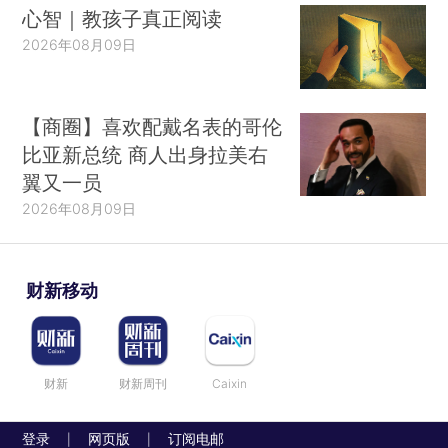
心智｜教孩子真正阅读
2026年08月09日
【商圈】喜欢配戴名表的哥伦
比亚新总统 商人出身拉美右
翼又一员
2026年08月09日
财新移动
财新
财新周刊
Caixin
登录
网页版
订阅电邮
|
|