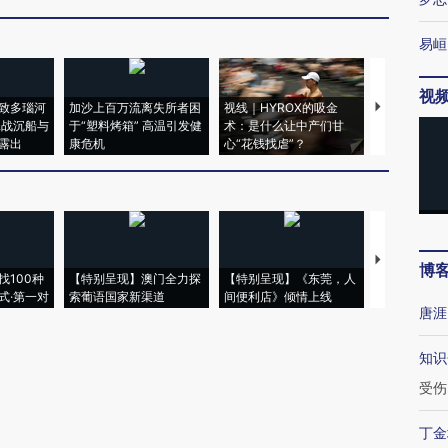
易峘
视
致多瑙河
加沙上百万流离失所者困
视线｜HYROX的吸金
马航飞行员
二战沉船与
于“塑料烤箱” 高温引发健
术：是什么让中产们甘
粒摇头丸 尿
露出
康危机
心“花钱找虐”？
毒品
【推广】走
博
找100种
【特别呈现】澳门全力探
【特别呈现】《东莞，人
会，让数智科
式·第一对
索葡语国家新渠道
间便利店》倾情上线
业
唐涯
知识
受伤
丁金