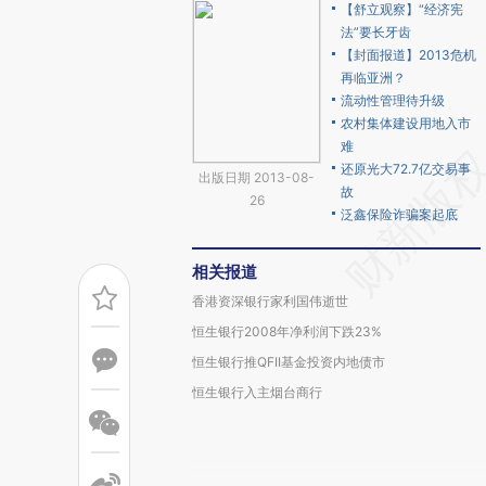
【舒立观察】“经济宪
法”要长牙齿
【封面报道】2013危机
再临亚洲？
流动性管理待升级
农村集体建设用地入市
难
还原光大72.7亿交易事
出版日期 2013-08-
故
26
泛鑫保险诈骗案起底
相关报道
香港资深银行家利国伟逝世
恒生银行2008年净利润下跌23%
恒生银行推QFII基金投资内地债市
恒生银行入主烟台商行