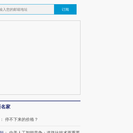
订阅
新名家
：
停不下来的价格？
恒
：
中美人工智能竞争：道路比技术更重要