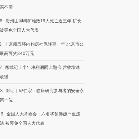
实不清
36
贵州山脚树矿难致16人死亡近三年 矿长
被罢免全国人大代表
2
非京籍五环内购房社保降至一年 北京市公
最高可贷340万元
7
寒武纪上半年净利润同比翻倍 营收增速
放缓
53
对话｜邱仁宗：临床研究参与者的安全永
第一位
06
全国人大常委会：六名将领涉嫌严重违
法 被罢免全国人大代表