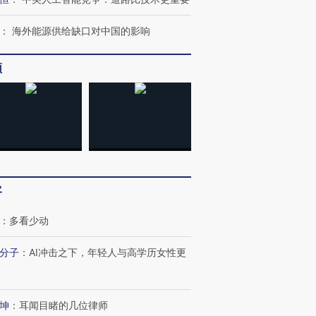
：
海外能源供给缺口对中国的影响
频
跨国走私7万
视线｜被称为“蟑螂”的印
视线｜“入侵”还是“人道危
检体内含3种
度Z世代 用街头抗争将教
机”？难民潮撕裂西班牙
秘鲁纳斯
育部长拱下台
飞地休达
13人遇难
进第四届链博
【商旅对话】华住集团
客
技“链”接产
【特别呈现】寻找100种
CFO：不靠规模取胜，华
【特别呈
有意思的生活方式·第三对
住三大增长引擎是什么？
有意思的
：
多看少动
分子
：
AI冲击之下，年轻人与高学历女性更
坤
：
耳闻目睹的几位律师