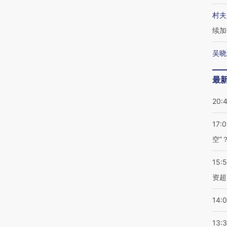
村夫
续加
吴晓
最
20:
17:
空”
15:
资超
14:
13: