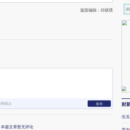
版面编辑：邱祺璞
新网观点
财
发布
伍戈
本篇文章暂无评论
罗志