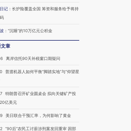
日记
：
长护险覆盖全国 筹资和服务给予将持
码
波
：
“沉睡”的10万亿元公积金
新文章
46
离岸信托90天补税窗口期疑问
00
普渡机器人如何平衡“脚踏实地”与“仰望星
？
57
特朗普召开矿业圆桌会 拟向关键矿产投
20亿美元
09
美日联合干预汇率，为何影响了黄金
32
“90后”农民工讨薪涉刑案发回重审 因部