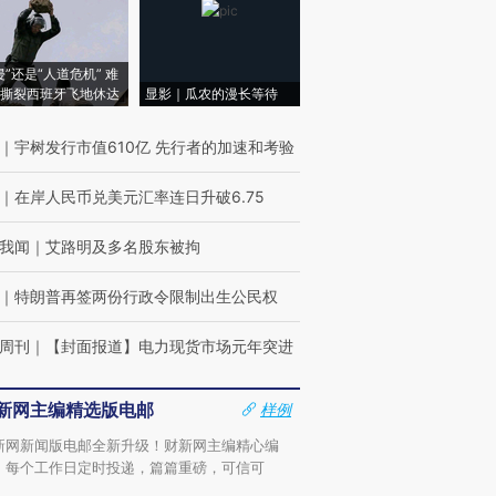
侵”还是“人道危机” 难
撕裂西班牙飞地休达
显影｜瓜农的漫长等待
｜
宇树发行市值610亿 先行者的加速和考验
｜
在岸人民币兑美元汇率连日升破6.75
我闻
｜
艾路明及多名股东被拘
｜
特朗普再签两份行政令限制出生公民权
周刊
｜
【封面报道】电力现货市场元年突进
新网主编精选版电邮
样例
新网新闻版电邮全新升级！财新网主编精心编
，每个工作日定时投递，篇篇重磅，可信可
。