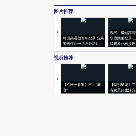
图片推荐
视线｜极端高温
韩国高温创百年纪录 当局
水位跌破纪录 
警告停止一切户外活动
猛犸象化石接连
视听推荐
【不唯一答案】不止“养
【特别呈现】寻
老”
有意思的生活方