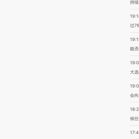
持续
19:1
过7
19:1
能否
19:
大选
19:0
会向
18:
候任
17: