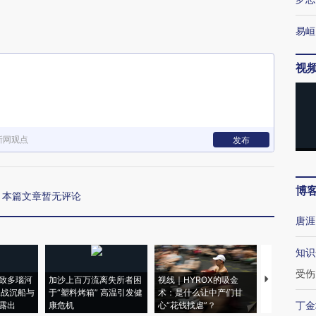
易峘
视
新网观点
发布
博
本篇文章暂无评论
唐涯
知识
受伤
致多瑙河
加沙上百万流离失所者困
视线｜HYROX的吸金
马航飞行员
二战沉船与
于“塑料烤箱” 高温引发健
术：是什么让中产们甘
粒摇头丸 尿
丁金
露出
康危机
心“花钱找虐”？
毒品