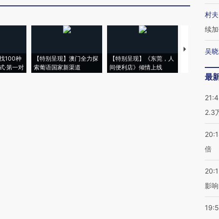
村夫
续加
【推广】走
吴晓
找100种
【特别呈现】澳门全力探
【特别呈现】《东莞，人
会，让数智科
式·第一对
索葡语国家新渠道
间便利店》倾情上线
业
最
21:
2.
20:
倍
20:1
影响
19:5