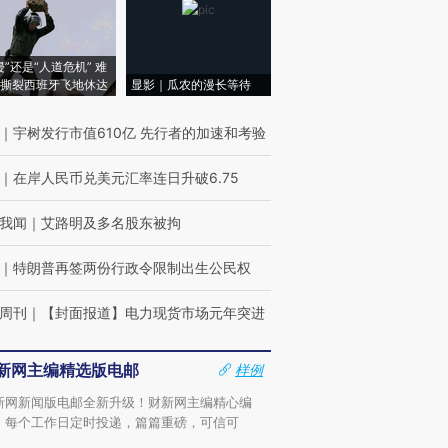
侵”还是“人道危机” 难
撕裂西班牙飞地休达
显影｜瓜农的漫长等待
｜
宇树发行市值610亿 先行者的加速和考验
｜
在岸人民币兑美元汇率连日升破6.75
我闻
｜
艾路明及多名股东被拘
｜
特朗普再签两份行政令限制出生公民权
周刊
｜
【封面报道】电力现货市场元年突进
新网主编精选版电邮
样例
新网新闻版电邮全新升级！财新网主编精心编
，每个工作日定时投递，篇篇重磅，可信可
。