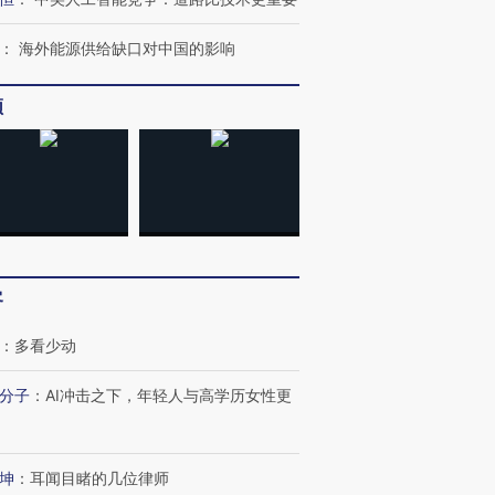
：
海外能源供给缺口对中国的影响
频
客
：
多看少动
分子
：
AI冲击之下，年轻人与高学历女性更
跨国走私7万
视线｜被称为“蟑螂”的印
视线｜“入侵”还是“人道危
检体内含3种
度Z世代 用街头抗争将教
机”？难民潮撕裂西班牙
秘鲁纳斯
坤
：
耳闻目睹的几位律师
育部长拱下台
飞地休达
13人遇难