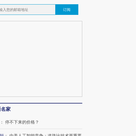
订阅
新名家
：
停不下来的价格？
恒
：
中美人工智能竞争：道路比技术更重要