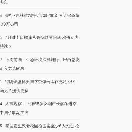
多久
8
央行7月继续增持近20吨黄金 累计储备超
600万盎司
5
7月进出口增速从高位略有回落 涨价动力
持续？
07
下周前瞻：生态环境法典施行；巴西总统
进入竞选阶段
1
特朗普坚称美国防空弹药库存充足 但不
乌克兰提供更多
24
人事观察｜上海55岁女副市长解冬进京
中国侨联副主席
45
泰国发生致命校园枪击案至少6人死亡 枪