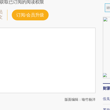
获取已订阅的阅读权限
员
订阅/会员升级
文
财
伍戈
版面编辑：喻竹杨洋
罗志