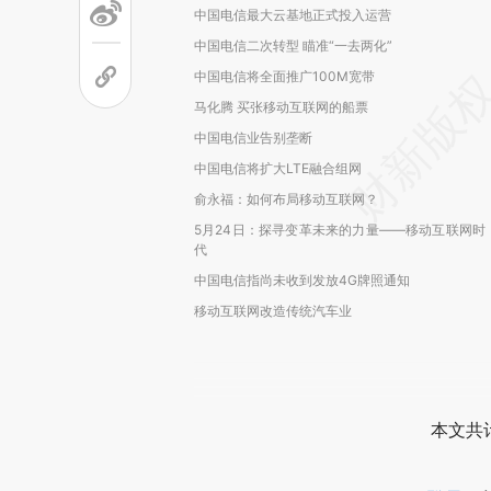
中国电信最大云基地正式投入运营
中国电信二次转型 瞄准“一去两化”
中国电信将全面推广100M宽带
马化腾 买张移动互联网的船票
中国电信业告别垄断
中国电信将扩大LTE融合组网
俞永福：如何布局移动互联网？
5月24日：探寻变革未来的力量——移动互联网时
代
中国电信指尚未收到发放4G牌照通知
移动互联网改造传统汽车业
本文共计