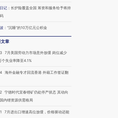
日记
：
长护险覆盖全国 筹资和服务给予将持
码
进第四届链博
【商旅对话】华住集团
波
：
“沉睡”的10万亿元公积金
技“链”接产
【特别呈现】寻找100种
CFO：不靠规模取胜，华
【特别呈
有意思的生活方式·第三对
住三大增长引擎是什么？
有意思的
新文章
43
7月美国劳动力市场意外放缓 岗位减少
3万个失业率降至4.1%
14
海外金融专才回流香港 外籍工作签证翻
2
宁德时代宜春锂矿仍处停产状态 其动向
国内锂资源供需格局
1
7月进出口增速高位放缓，价格驱动还能