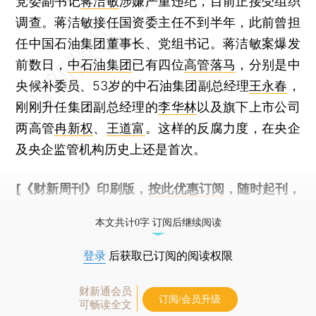
党委副书记
蒋洁敏
涉嫌严重违纪，目前正接受组织
调查。蒋洁敏接任国资委主任不到半年，此前曾担
任中国石油集团董事长、党组书记。蒋洁敏案爆发
前数日，
中石油集团
已有四位
高管落马
，分别是中
央候补委员、53岁的中石油集团副总经理
王永春
，
刚刚升任集团副总经理的
李华林
以及旗下上市公司
两高管
冉新权
、
王道富
。这样的反腐力度，在央企
及央企监管机构历史上还是首次。
[《财新周刊》印刷版，
按此优惠订阅
，随时起刊，
免费快递。]
本文共计0字 订阅后继续阅读
登录
后获取已订阅的阅读权限
财新通会员
订阅/会员升级
可畅读全文