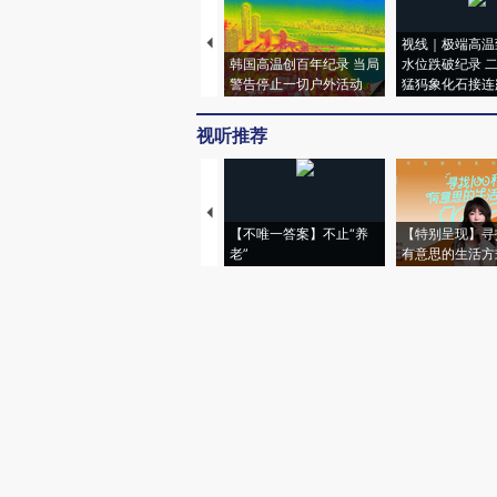
视线｜极端高温
韩国高温创百年纪录 当局
水位跌破纪录 
警告停止一切户外活动
猛犸象化石接连
视听推荐
【不唯一答案】不止“养
【特别呈现】寻
老”
有意思的生活方