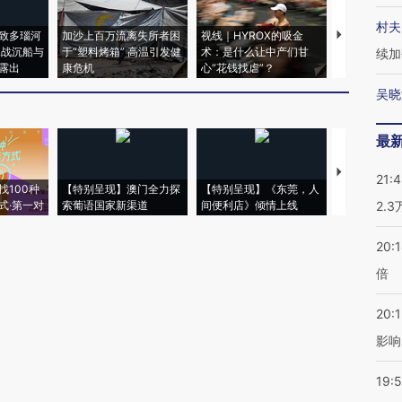
村夫
致多瑙河
加沙上百万流离失所者困
视线｜HYROX的吸金
马航飞行员
二战沉船与
于“塑料烤箱” 高温引发健
术：是什么让中产们甘
粒摇头丸 尿
续加
露出
康危机
心“花钱找虐”？
毒品
吴晓
最
【推广】走
21:
找100种
【特别呈现】澳门全力探
【特别呈现】《东莞，人
会，让数智科
式·第一对
索葡语国家新渠道
间便利店》倾情上线
业
2.
20:
倍
20:1
影响
19:5