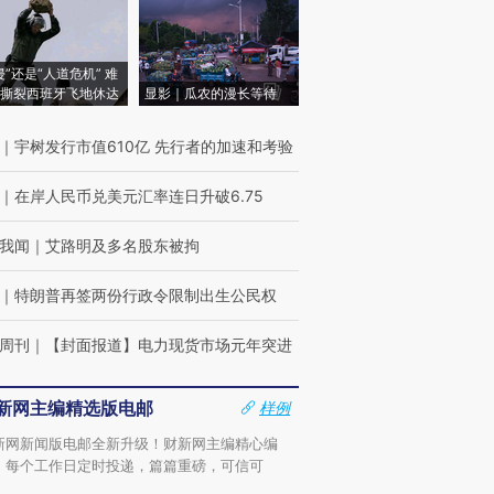
侵”还是“人道危机” 难
撕裂西班牙飞地休达
显影｜瓜农的漫长等待
｜
宇树发行市值610亿 先行者的加速和考验
｜
在岸人民币兑美元汇率连日升破6.75
我闻
｜
艾路明及多名股东被拘
｜
特朗普再签两份行政令限制出生公民权
周刊
｜
【封面报道】电力现货市场元年突进
新网主编精选版电邮
样例
新网新闻版电邮全新升级！财新网主编精心编
，每个工作日定时投递，篇篇重磅，可信可
。