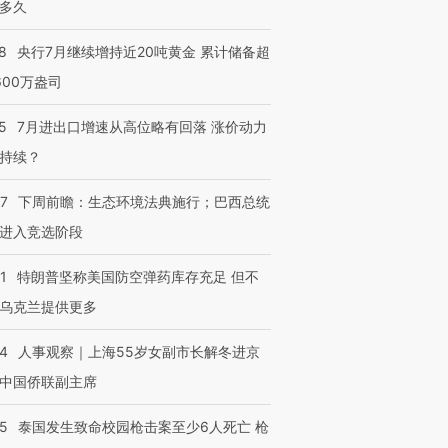
多久
8
央行7月继续增持近20吨黄金 累计储备超
600万盎司
5
7月进出口增速从高位略有回落 涨价动力
持续？
07
下周前瞻：生态环境法典施行；巴西总统
进入竞选阶段
1
特朗普坚称美国防空弹药库存充足 但不
乌克兰提供更多
24
人事观察｜上海55岁女副市长解冬进京
中国侨联副主席
45
泰国发生致命校园枪击案至少6人死亡 枪