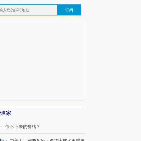
订阅
新名家
：
停不下来的价格？
恒
：
中美人工智能竞争：道路比技术更重要