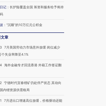
日记
：
长护险覆盖全国 筹资和服务给予将持
跨国走私7万
视线｜被称为“蟑螂”的印
视线｜“入侵”还是“人道危
检体内含3种
度Z世代 用街头抗争将教
机”？难民潮撕裂西班牙
秘鲁纳斯
码
育部长拱下台
飞地休达
13人遇难
波
：
“沉睡”的10万亿元公积金
新文章
进第四届链博
【商旅对话】华住集团
43
7月美国劳动力市场意外放缓 岗位减少
技“链”接产
【特别呈现】寻找100种
CFO：不靠规模取胜，华
【特别呈
3万个失业率降至4.1%
有意思的生活方式·第三对
住三大增长引擎是什么？
有意思的
14
海外金融专才回流香港 外籍工作签证翻
2
宁德时代宜春锂矿仍处停产状态 其动向
国内锂资源供需格局
1
7月进出口增速高位放缓，价格驱动还能