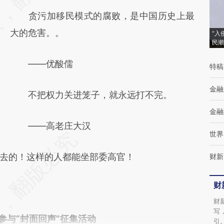
贪污加移民模式的腐败，是中国历史上最
大的危害。。
“入
民潮
——优酸儒
特稿
金融
不把权力关进笼子，就永远打不完。
金融
——高老庄大汉
世界
的！这样的人都能坐部委高官！
财新
财
财
写
om参与“封面回声”征集活动
引