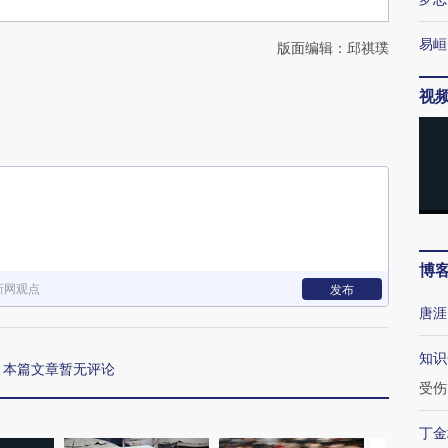
易峘
版面编辑：邱祺璞
视
博
新网观点
发布
唐涯
知识
本篇文章暂无评论
受伤
丁金