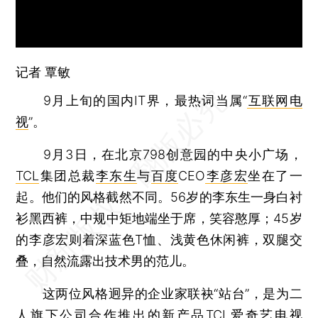
记者
覃敏
9月上旬的国内IT界，最热词当属“
互联网电
视
”。
9月3日，在北京798创意园的中央小广场，
TCL
集团总裁
李东生
与
百度
CEO
李彦宏
坐在了一
起。他们的风格截然不同。56岁的李东生一身白衬
衫黑西裤，中规中矩地端坐于席，笑容憨厚；45岁
的李彦宏则着深蓝色T恤、浅黄色休闲裤，双腿交
叠，自然流露出技术男的范儿。
这两位风格迥异的企业家联袂“站台”，是为二
人旗下公司合作推出的新产品TCL
爱奇艺
电视