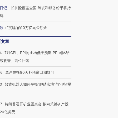
日记
：
长护险覆盖全国 筹资和服务给予将持
码
进第四届链博
【商旅对话】华住集团
技“链”接产
【特别呈现】寻找100种
CFO：不靠规模取胜，华
【特别呈
有意思的生活方式·第三对
住三大增长引擎是什么？
有意思的
波
：
“沉睡”的10万亿元公积金
新文章
4
7月CPI、PPI同比均低于预期 PPI同比结
续改善、高位回落
46
离岸信托90天补税窗口期疑问
00
普渡机器人如何平衡“脚踏实地”与“仰望星
？
57
特朗普召开矿业圆桌会 拟向关键矿产投
20亿美元