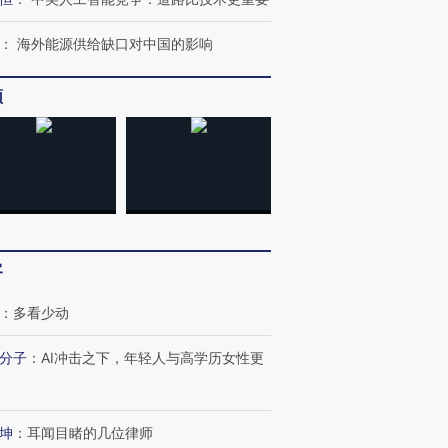
：
海外能源供给缺口对中国的影响
频
客
：
多看少动
”还是“人道危
分子
：
AI冲击之下，年轻人与高学历女性更
湖北宜昌局部短时降雨
哈尔滨遭遇短时极端强降
撕裂西班牙
128毫米 紧急转移近
雨 3小时累计雨量超80毫
秘鲁纳斯
4000人
米
13人遇难
坤
：
耳闻目睹的几位律师