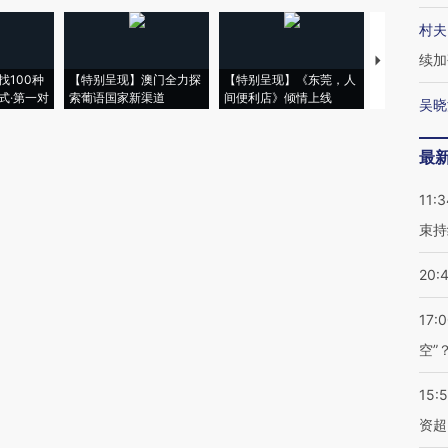
村夫
续加
【推广】走
找100种
【特别呈现】澳门全力探
【特别呈现】《东莞，人
会，让数智科
式·第一对
索葡语国家新渠道
间便利店》倾情上线
业
吴晓
最
11:3
束持
20:
17:
空”
15:
资超