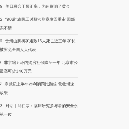
09
美日联合干预汇率，为何影响了黄金
32
“90后”农民工讨薪涉刑案发回重审 因部
实不清
36
贵州山脚树矿难致16人死亡近三年 矿长
被罢免全国人大代表
2
非京籍五环内购房社保降至一年 北京市公
最高可贷340万元
7
寒武纪上半年净利润同比翻倍 营收增速
放缓
53
对话｜邱仁宗：临床研究参与者的安全永
第一位