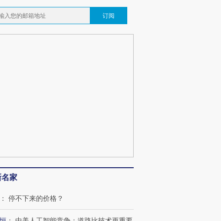
订阅
新名家
：
停不下来的价格？
恒
：
中美人工智能竞争：道路比技术更重要