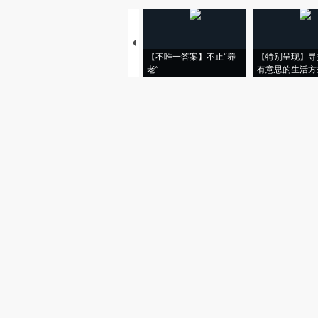
【不唯一答案】不止“养
【特别呈现】寻
老”
有意思的生活方