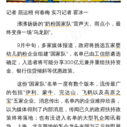
记者
屈运栩
何春梅
实习记者 霍冰一
沸沸扬扬的“
奶粉国家队
”雷声大、雨点小，最
终变身一场“乌龙剧”。
9月中旬，多家媒体报道，政府将挑选五家
婴
幼儿奶粉
企业组建“国家队”，名单已由
工信部
遴选
确定，入选者将可能分享300亿元兼并重组扶持资
金、银行信贷倾斜等优惠政策。
这份“国家队”名单一度有数个版本，流传最广
的包括“
伊利
、
蒙牛
、
完达山
、
飞鹤
以及
高原之
宝
”五家企业。消息传出，名单内的企业难抑欣喜，
以为媒体得到了内部消息，传闻已久的政府扶持政
策终将落地；也有没进入名单的大型
乳企
闻讯着
急，上海、北京两地的乳企龙头光明与三元旋即展