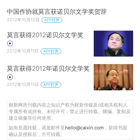
中国作协就莫言获诺贝尔文学奖贺辞
2012年10月12日
APP打开
莫言获得2012诺贝尔文学奖
2012年10月11日
APP打开
莫言获得2012年诺贝尔文学奖
2012年10月11日
APP打开
财新网所刊载内容之知识产权为财新传媒及/或相关权利人
专属所有或持有。未经许可，禁止进行转载、摘编、复制及
建立镜像等任何使用。
如有意愿转载，请发邮件至
hello@caixin.com
，获得书面
确认及授权后，方可转载。