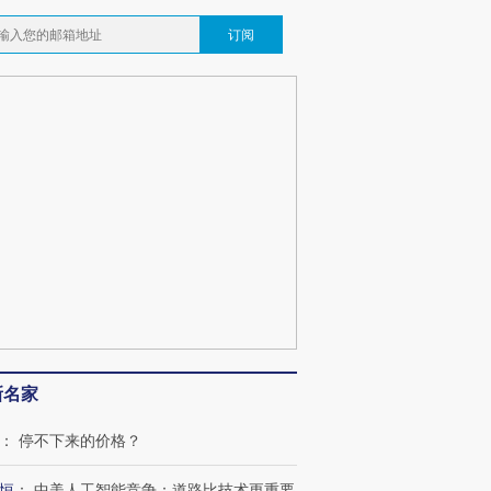
订阅
新名家
：
停不下来的价格？
恒
：
中美人工智能竞争：道路比技术更重要