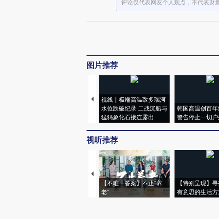
评论仅代表网友个人观点，不代表财
图片推荐
视线｜极端高温致多瑙河
水位跌破纪录 二战沉船与
韩国高温创百年
猛犸象化石接连露出
警告停止一切户
视听推荐
【不唯一答案】不止“养
【特别呈现】寻
老”
有意思的生活方