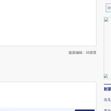
版面编辑：邱祺璞
财
伍戈
罗志