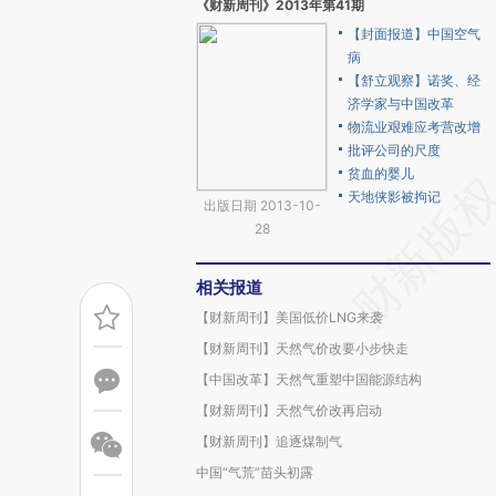
《财新周刊》2013年第41期
【封面报道】中国空气
病
【舒立观察】诺奖、经
济学家与中国改革
物流业艰难应考营改增
批评公司的尺度
贫血的婴儿
天地侠影被拘记
出版日期 2013-10-
28
相关报道
【财新周刊】美国低价LNG来袭
【财新周刊】天然气价改要小步快走
【中国改革】天然气重塑中国能源结构
【财新周刊】天然气价改再启动
【财新周刊】追逐煤制气
中国“气荒”苗头初露