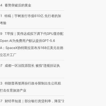
24
蓄势突破后的黄金
51
特稿｜宇树发行市值610亿 先行者的加
考验
29
T早报｜英伟达或拟下调下代GPU显存配
Open AI为免费用户默认提供GPT-5.6
NA；SpaceX协特斯拉宣布斥168亿美元在德
立芯片工厂
07
成都一区法院原院长 被指“违规挂证执
43
特朗普再签两份行政令限制出生公民权
打击生育旅游产业
37
财经早知道｜部分银行房贷利率，降至“2