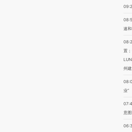
09:
08:
速和
08:
置；
LU
州建
08:
业”
07:
意图
06: