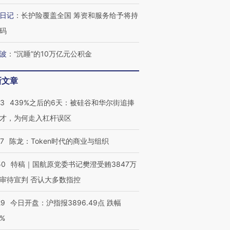
日记
：
长护险覆盖全国 筹资和服务给予将持
码
波
：
“沉睡”的10万亿元公积金
新文章
53
439%之后的6天：被硅谷和华尔街追捧
才，为何走入杠杆误区
07
陈龙：Token时代的商业与组织
50
特稿｜国航原党委书记樊澄受贿3847万
审待宣判 否认大多数指控
29
今日开盘：沪指报3896.49点 跌幅
0%