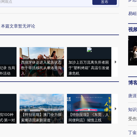
新网观点
发布
易峘
本篇文章暂无评论
视
西班牙休达进入紧急状态
加沙上百万流离失所者困
视线｜HYR
纪录 当局
数千非法移民从摩洛哥闯
于“塑料烤箱” 高温引发健
术：是什么
外活动
入
康危机
心“花钱找虐
博
唐涯
【推广】走
知识
找100种
【特别呈现】澳门全力探
【特别呈现】《东莞，人
会，让数智科
受伤
式·第一对
索葡语国家新渠道
间便利店》倾情上线
业
丁金