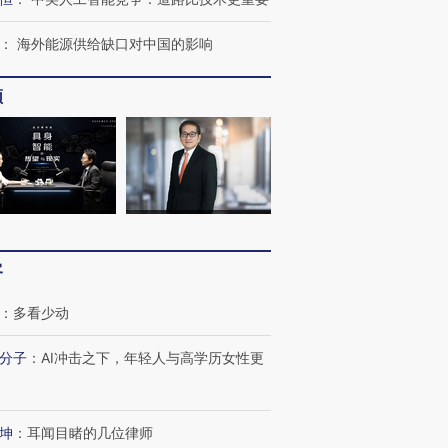
：
海外能源供给缺口对中国的影响
频
OX的吸金
马航飞行员跨国走私7万
视线｜被称为“蟑螂”的印
让中产们甘
粒摇头丸 尿检体内含3种
度Z世代 用街头抗争将教
秘鲁纳斯
”？
毒品
育部长拱下台
13人遇难
客
：
多看少动
进第四届链博
分子
：
AI冲击之下，年轻人与高学历女性更
【商旅对话】华住集团
技“链”接产
【特别呈现】寻找100种
CFO：不靠规模取胜，华
【特别呈
有意思的生活方式·第三对
住三大增长引擎是什么？
有意思的
坤
：
耳闻目睹的几位律师