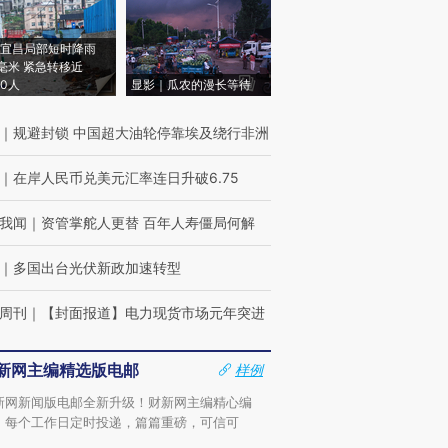
宜昌局部短时降雨
8毫米 紧急转移近
00人
显影｜瓜农的漫长等待
｜
规避封锁 中国超大油轮停靠埃及绕行非洲
｜
在岸人民币兑美元汇率连日升破6.75
我闻
｜
资管掌舵人更替 百年人寿僵局何解
｜
多国出台光伏新政加速转型
周刊
｜
【封面报道】电力现货市场元年突进
新网主编精选版电邮
样例
新网新闻版电邮全新升级！财新网主编精心编
，每个工作日定时投递，篇篇重磅，可信可
。