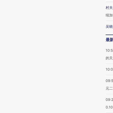
村夫
续加
吴晓
最
10:
的天
10:
09:
元二
09:
0.1