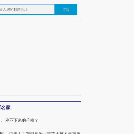
订阅
新名家
：
停不下来的价格？
恒
：
中美人工智能竞争：道路比技术更重要