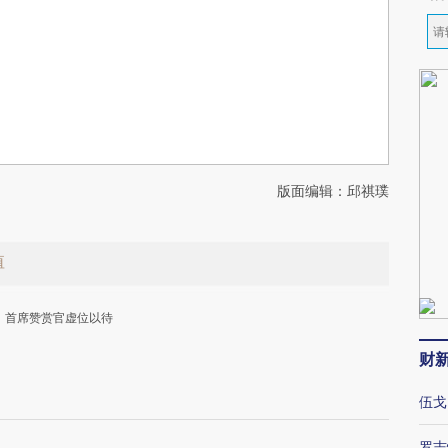
版面编辑：邱祺璞
值
首席赞赏官虚位以待
财
伍戈
罗志