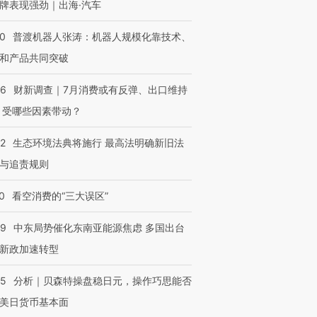
牌表现强劲｜出海·汽车
00
普渡机器人张涛：机器人规模化靠技术、
和产品共同突破
56
财新调查｜7月消费或有反弹、出口维持
 受哪些因素带动？
42
生态环境法典将施行 最高法明确新旧法
与追责规则
0
看空消费的“三大误区”
59
中东局势催化东南亚能源焦虑 多国出台
新政加速转型
05
分析｜贝森特操盘稳日元，操作巧思能否
美日货币基本面