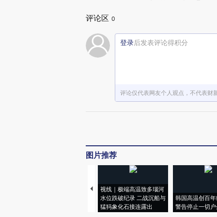
赞赏激励一
评论区
0
登录
后发表评论得积分
评论仅代表网友个人观点，不代表财
图片推荐
视线｜极端高温致多瑙河
水位跌破纪录 二战沉船与
韩国高温创百年
猛犸象化石接连露出
警告停止一切户