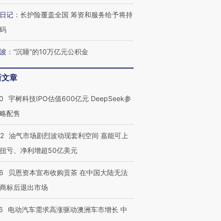
日记
：
长护险覆盖全国 筹资和服务给予将持
码
进第四届链博
【商旅对话】华住集团
波
：
“沉睡”的10万亿元公积金
技“链”接产
【特别呈现】寻找100种
CFO：不靠规模取胜，华
【特别呈
有意思的生活方式·第三对
住三大增长引擎是什么？
有意思的
新文章
0
宇树科技IPO估值600亿元 DeepSeek参
略配售
22
油气市场剧烈波动现套利空间 嘉能可上
扭亏、净利增超50亿美元
6
贝恩资本宣布收购贡茶 在中国大陆无法
商标后退出市场
6
电动汽车需求高涨驱动澳洲车市增长 中