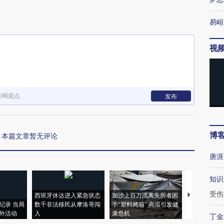
下
易峘
视
新网观点
发布
博
本篇文章暂无评论
唐涯
知识
受伤
西班牙休达进入紧急状态
加沙上百万流离失所者困
视线｜HYR
纪录 当局
数千非法移民从摩洛哥闯
于“塑料烤箱” 高温引发健
术：是什么
外活动
入
康危机
心“花钱找虐
丁金