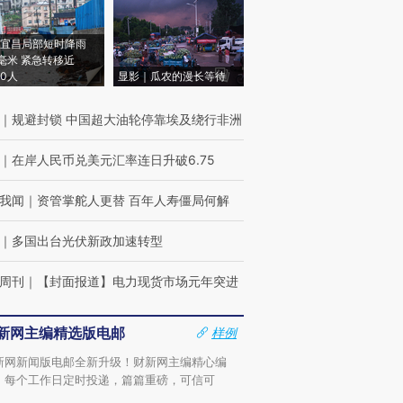
宜昌局部短时降雨
8毫米 紧急转移近
00人
显影｜瓜农的漫长等待
｜
规避封锁 中国超大油轮停靠埃及绕行非洲
｜
在岸人民币兑美元汇率连日升破6.75
我闻
｜
资管掌舵人更替 百年人寿僵局何解
｜
多国出台光伏新政加速转型
周刊
｜
【封面报道】电力现货市场元年突进
新网主编精选版电邮
样例
新网新闻版电邮全新升级！财新网主编精心编
，每个工作日定时投递，篇篇重磅，可信可
。