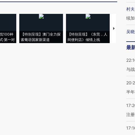
村夫
续加
【推广】走
吴晓
找100种
【特别呈现】澳门全力探
【特别呈现】《东莞，人
会，让数智科
式·第一对
索葡语国家新渠道
间便利店》倾情上线
业
最
22:1
与战
20:
半年
17:2
注册
17:1