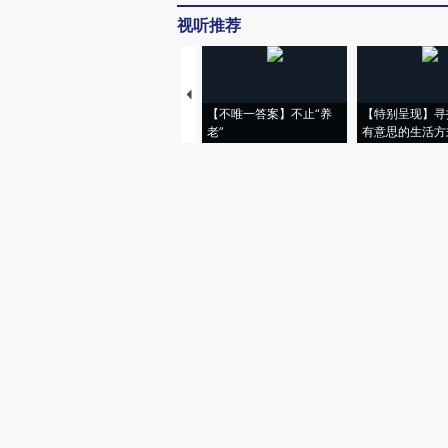
视听推荐
【不唯一答案】不止“养
【特别呈现】寻
老”
有意思的生活方