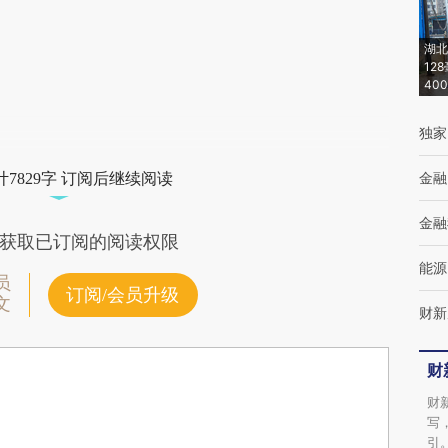
湖北
12
40
独家
金融
7829字 订阅后继续阅读
金融
获取已订阅的阅读权限
能源
员
订阅/会员升级
文
财新
财
财
写
引