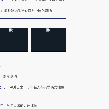
：
海外能源供给缺口对中国的影响
频
客
：
多看少动
分子
：
AI冲击之下，年轻人与高学历女性更
OX的吸金
马航飞行员跨国走私7万
视线｜被称为“蟑螂”的印
让中产们甘
粒摇头丸 尿检体内含3种
度Z世代 用街头抗争将教
秘鲁纳斯
”？
毒品
育部长拱下台
13人遇难
坤
：
耳闻目睹的几位律师