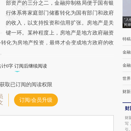
部资产的三分之二，金融抑制格局便于国有银
行体系将家庭部门储蓄转化为国有部门和政府
“入
的收入，以支持投资和信用扩张。房地产是关
民潮
键一环。某种程度上，房地产是地方政府融资
特稿
务转化为房地产投资，最终才会变成地方政府的收
。
金融
金融
共计0字 订阅后继续阅读
世界
获取已订阅的阅读权限
财新
员
订阅/会员升级
文
财
财
写
引