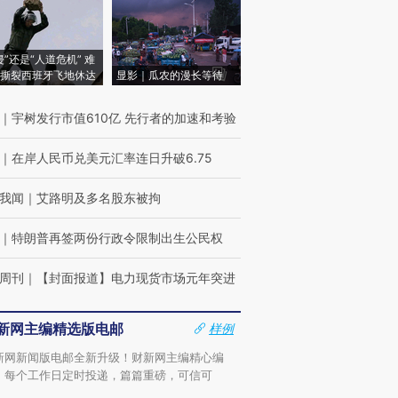
侵”还是“人道危机” 难
撕裂西班牙飞地休达
显影｜瓜农的漫长等待
｜
宇树发行市值610亿 先行者的加速和考验
｜
在岸人民币兑美元汇率连日升破6.75
我闻
｜
艾路明及多名股东被拘
｜
特朗普再签两份行政令限制出生公民权
周刊
｜
【封面报道】电力现货市场元年突进
新网主编精选版电邮
样例
新网新闻版电邮全新升级！财新网主编精心编
，每个工作日定时投递，篇篇重磅，可信可
。