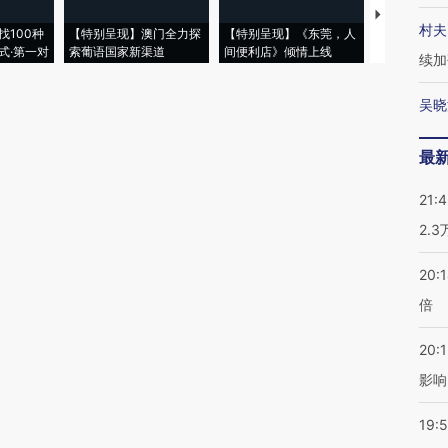
【推广】走
村夫
找100种
【特别呈现】澳门全力探
【特别呈现】《东莞，人
会，让数智科
式·第一对
索葡语国家新渠道
间便利店》倾情上线
业
续加
吴晓
最
21:
2.
20:
倍
20:1
影响
19:5