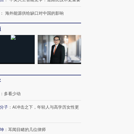
：
海外能源供给缺口对中国的影响
频
客
跨国走私7万
视线｜被称为“蟑螂”的印
视线｜“入侵”还是“人道危
：
多看少动
检体内含3种
度Z世代 用街头抗争将教
机”？难民潮撕裂西班牙
秘鲁纳斯
育部长拱下台
飞地休达
13人遇难
分子
：
AI冲击之下，年轻人与高学历女性更
坤
：
耳闻目睹的几位律师