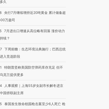
多久
8
央行7月继续增持近20吨黄金 累计储备超
600万盎司
5
7月进出口增速从高位略有回落 涨价动力
持续？
07
下周前瞻：生态环境法典施行；巴西总统
进入竞选阶段
1
特朗普坚称美国防空弹药库存充足 但不
乌克兰提供更多
24
人事观察｜上海55岁女副市长解冬进京
中国侨联副主席
45
泰国发生致命校园枪击案至少6人死亡 枪