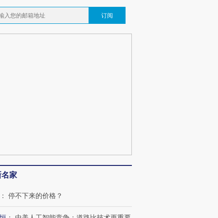
订阅
新名家
：
停不下来的价格？
恒
：
中美人工智能竞争：道路比技术更重要