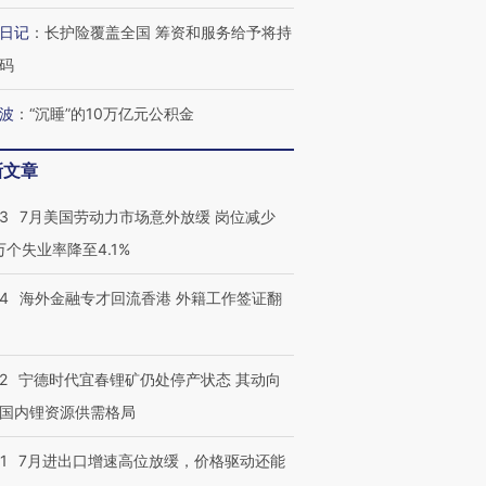
进第四届链博
【商旅对话】华住集团
日记
：
长护险覆盖全国 筹资和服务给予将持
技“链”接产
【特别呈现】寻找100种
CFO：不靠规模取胜，华
【特别呈
有意思的生活方式·第三对
住三大增长引擎是什么？
有意思的
码
波
：
“沉睡”的10万亿元公积金
新文章
43
7月美国劳动力市场意外放缓 岗位减少
3万个失业率降至4.1%
14
海外金融专才回流香港 外籍工作签证翻
2
宁德时代宜春锂矿仍处停产状态 其动向
国内锂资源供需格局
1
7月进出口增速高位放缓，价格驱动还能