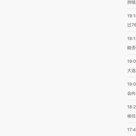
持续
19:1
过7
19:1
能否
19:
大选
19:0
会向
18:
候任
17: