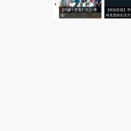
【不唯一答案】不止“养
【特别呈现】寻
老”
有意思的生活方