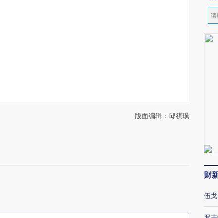
版面编辑：邱祺璞
财
伍戈
罗志