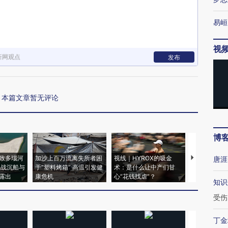
易峘
视
新网观点
发布
本篇文章暂无评论
博
致多瑙河
加沙上百万流离失所者困
视线｜HYROX的吸金
马航飞行员
唐涯
二战沉船与
于“塑料烤箱” 高温引发健
术：是什么让中产们甘
粒摇头丸 尿
露出
康危机
心“花钱找虐”？
毒品
知识
受伤
丁金