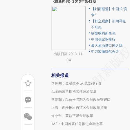
《财新周刊》2013年第42期
【封面报道】中国式“竞
争”
【舒立观察】新闻寻租
不可恕
徐显明的新角色
中国倡议亚投行
最大原油进口国之忧
申万宏源骤然合并
出版日期 2013-11-
04
相关报道
李剑阁：金融改革 从理念到行动
以金融改革推动实体经济发展
李剑阁：以放松管制为金融改革突破口
上海：逐步推出自贸区金融改革措施
许小年、黄益平谈金融改革
IMF：中国首要任务推进金融改革