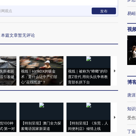
新网观点
发布
易峘
视
本篇文章暂无评论
失所者困
视线｜HYROX的吸金
视线｜被称为“蟑螂”的印
视线｜“入侵
高温引发健
术：是什么让中产们甘
度Z世代 用街头抗争将教
机”？难民潮
博
心“花钱找虐”？
育部长拱下台
飞地休达
唐涯
知识
受伤
【推广】走
找100种
【特别呈现】澳门全力探
【特别呈现】《东莞，人
会，让数智科
式·第一对
索葡语国家新渠道
间便利店》倾情上线
业
丁金