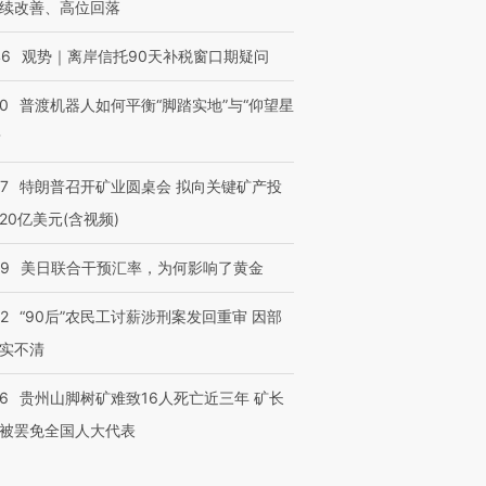
续改善、高位回落
46
观势｜离岸信托90天补税窗口期疑问
00
普渡机器人如何平衡“脚踏实地”与“仰望星
？
57
特朗普召开矿业圆桌会 拟向关键矿产投
20亿美元(含视频)
09
美日联合干预汇率，为何影响了黄金
32
“90后”农民工讨薪涉刑案发回重审 因部
实不清
36
贵州山脚树矿难致16人死亡近三年 矿长
被罢免全国人大代表