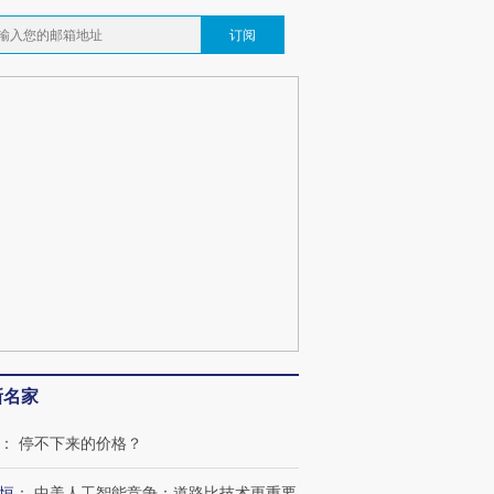
订阅
新名家
：
停不下来的价格？
恒
：
中美人工智能竞争：道路比技术更重要