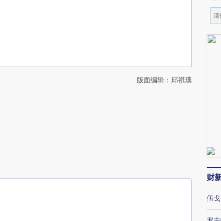
版面编辑：邱祺璞
财
伍戈
罗志