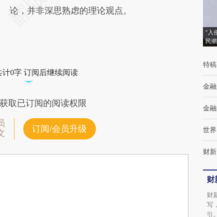
论，并非深思熟虑的理论观点。
“入
民潮
特稿
共计0字 订阅后继续阅读
金融
获取已订阅的阅读权限
金融
员
订阅/会员升级
世界
文
财新
财
财
写
引