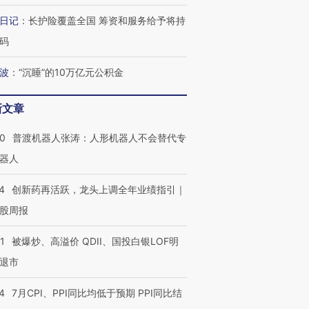
日记
：
长护险覆盖全国 筹资和服务给予将持
码
波
：
“沉睡”的10万亿元公积金
新文章
00
普渡机器人张涛：人形机器人不会替代专
器人
4
创新药再活跃，龙头上调全年业绩指引｜
股周报
1
被爆炒、高溢价 QDII、国投白银LOF明
退市
4
7月CPI、PPI同比均低于预期 PPI同比结