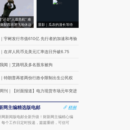
侵”还是“人道危机” 难
撕裂西班牙飞地休达
显影｜瓜农的漫长等待
｜
宇树发行市值610亿 先行者的加速和考验
｜
在岸人民币兑美元汇率连日升破6.75
我闻
｜
艾路明及多名股东被拘
｜
特朗普再签两份行政令限制出生公民权
周刊
｜
【封面报道】电力现货市场元年突进
新网主编精选版电邮
样例
新网新闻版电邮全新升级！财新网主编精心编
，每个工作日定时投递，篇篇重磅，可信可
。