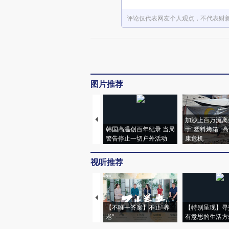
评论仅代表网友个人观点，不代表财
图片推荐
加沙上百万流离
韩国高温创百年纪录 当局
于“塑料烤箱” 
警告停止一切户外活动
康危机
视听推荐
【不唯一答案】不止“养
【特别呈现】寻
老”
有意思的生活方