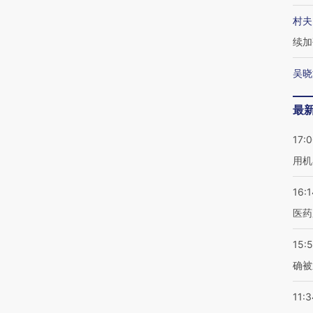
村夫
续加
吴晓
最
17:
用机
16:1
医药
15:5
确被
11:3