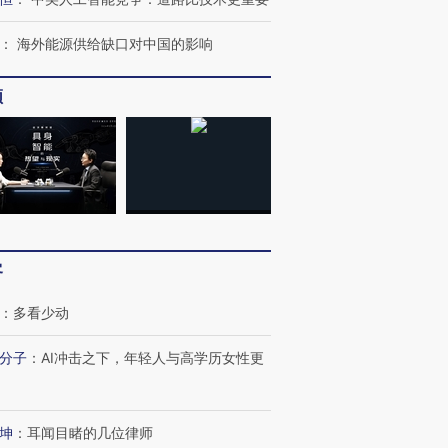
：
海外能源供给缺口对中国的影响
频
”还是“人道危
湖北宜昌局部短时降雨
哈尔滨遭遇短时极端强降
撕裂西班牙
128毫米 紧急转移近
雨 3小时累计雨量超80毫
秘鲁纳斯
客
4000人
米
13人遇难
：
多看少动
分子
：
AI冲击之下，年轻人与高学历女性更
进第四届链博
【商旅对话】华住集团
技“链”接产
【特别呈现】寻找100种
CFO：不靠规模取胜，华
【特别呈
有意思的生活方式·第三对
住三大增长引擎是什么？
有意思的
坤
：
耳闻目睹的几位律师