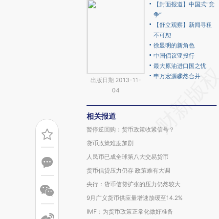
【封面报道】中国式“竞
争”
【舒立观察】新闻寻租
不可恕
徐显明的新角色
中国倡议亚投行
最大原油进口国之忧
申万宏源骤然合并
出版日期 2013-11-
04
相关报道
暂停逆回购：货币政策收紧信号？
货币政策难度加剧
人民币已成全球第八大交易货币
货币信贷压力仍存 政策难有大调
央行：货币信贷扩张的压力仍然较大
9月广义货币供应量增速放缓至14.2%
IMF：为货币政策正常化做好准备