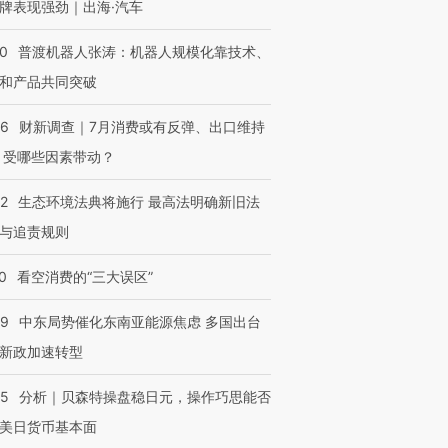
牌表现强劲｜出海·汽车
00
普渡机器人张涛：机器人规模化靠技术、
和产品共同突破
56
财新调查｜7月消费或有反弹、出口维持
 受哪些因素带动？
42
生态环境法典将施行 最高法明确新旧法
与追责规则
0
看空消费的“三大误区”
59
中东局势催化东南亚能源焦虑 多国出台
新政加速转型
05
分析｜贝森特操盘稳日元，操作巧思能否
美日货币基本面