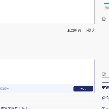
版面编辑：邱祺璞
财
新网观点
发布
伍戈
本篇文章暂无评论
罗志