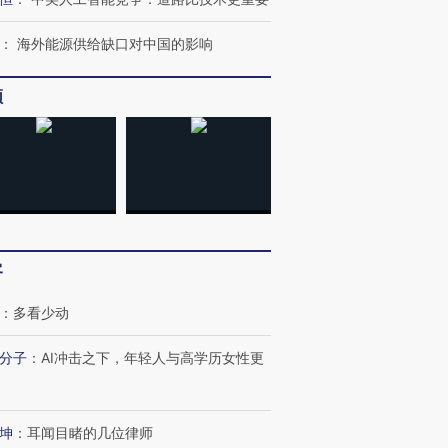
：
海外能源供给缺口对中国的影响
频
OX的吸金
马航飞行员跨国走私7万
视线｜被称为“蟑螂”的印
让中产们甘
粒摇头丸 尿检体内含3种
度Z世代 用街头抗争将教
秘鲁纳斯
”？
毒品
育部长拱下台
13人遇难
客
进第四届链博
【商旅对话】华住集团
技“链”接产
【特别呈现】寻找100种
CFO：不靠规模取胜，华
【特别呈
有意思的生活方式·第三对
住三大增长引擎是什么？
有意思的
：
多看少动
分子
：
AI冲击之下，年轻人与高学历女性更
坤
：
耳闻目睹的几位律师