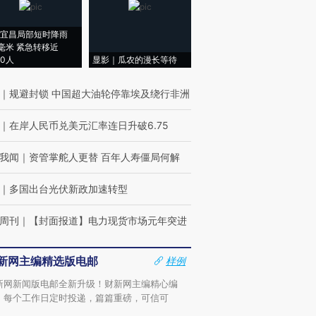
宜昌局部短时降雨
8毫米 紧急转移近
00人
显影｜瓜农的漫长等待
｜
规避封锁 中国超大油轮停靠埃及绕行非洲
｜
在岸人民币兑美元汇率连日升破6.75
我闻
｜
资管掌舵人更替 百年人寿僵局何解
｜
多国出台光伏新政加速转型
周刊
｜
【封面报道】电力现货市场元年突进
新网主编精选版电邮
样例
新网新闻版电邮全新升级！财新网主编精心编
，每个工作日定时投递，篇篇重磅，可信可
。