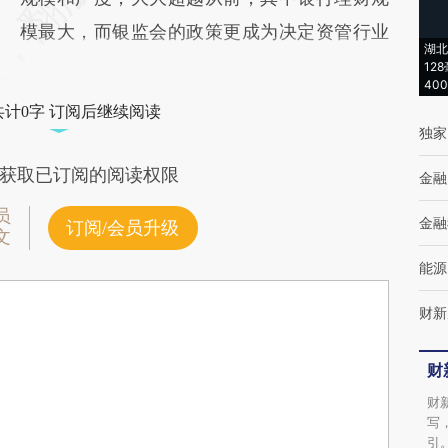
模最大，而银监会的政策更成为决定资管行业
湖北
12
40
共计0字 订阅后继续阅读
独家
获取已订阅的阅读权限
金融
员
金融
订阅/会员升级
文
能源
财新
财
财
写
引