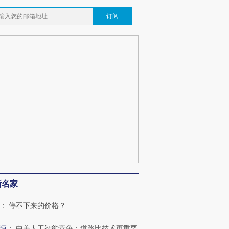
订阅
新名家
：
停不下来的价格？
恒
：
中美人工智能竞争：道路比技术更重要