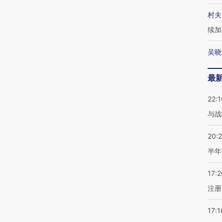
村夫
续加
吴晓
最
22:1
与战
20:
半年
17:2
注册
17:1