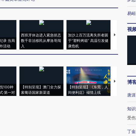
易峘
视
西班牙休达进入紧急状态
加沙上百万流离失所者困
视线｜HYR
纪录 当局
数千非法移民从摩洛哥闯
于“塑料烤箱” 高温引发健
术：是什么
外活动
入
康危机
心“花钱找虐
博
【推广】走
找100种
【特别呈现】澳门全力探
【特别呈现】《东莞，人
会，让数智科
式·第一对
索葡语国家新渠道
间便利店》倾情上线
业
唐涯
知识
受伤
丁金