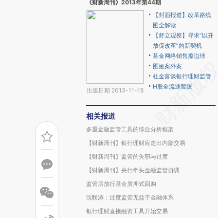
《财新周刊》2013年第44期
【封面报道】改革路线
图全解读
【舒立观察】寻求“以开
放促改革”的新契机
基金网络销售擦边球
图娅案外案
杜金富谈银行理财监管
H股全流通暂缓
出版日期 2013-11-18
相关报道
多重金融监管工具的综合分析框架
【财新周刊】银行理财应走出内部交易
【财新周刊】监管的失职与过度
【财新周刊】央行牵头金融监管协调
监管层放行基金质押式回购
沈联涛：过度监管无益于金融体系
银行理财直接融资工具开始交易