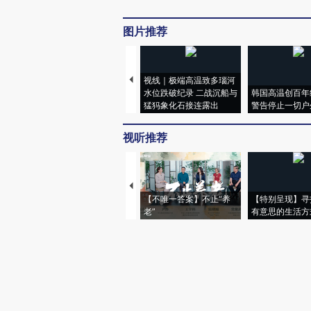
图片推荐
视线｜极端高温致多瑙河
水位跌破纪录 二战沉船与
韩国高温创百年
猛犸象化石接连露出
警告停止一切户
视听推荐
【不唯一答案】不止“养
【特别呈现】寻
老”
有意思的生活方