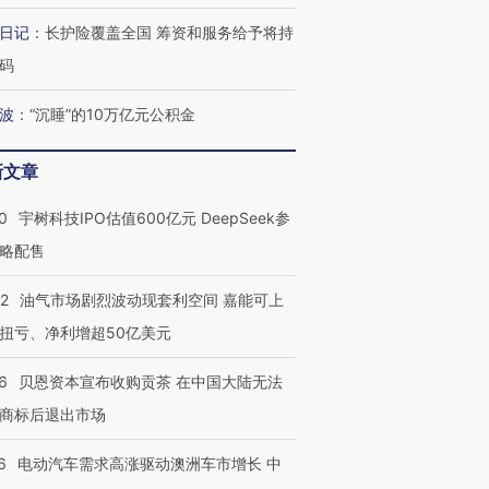
日记
：
长护险覆盖全国 筹资和服务给予将持
码
波
：
“沉睡”的10万亿元公积金
新文章
0
宇树科技IPO估值600亿元 DeepSeek参
略配售
22
油气市场剧烈波动现套利空间 嘉能可上
扭亏、净利增超50亿美元
6
贝恩资本宣布收购贡茶 在中国大陆无法
商标后退出市场
6
电动汽车需求高涨驱动澳洲车市增长 中