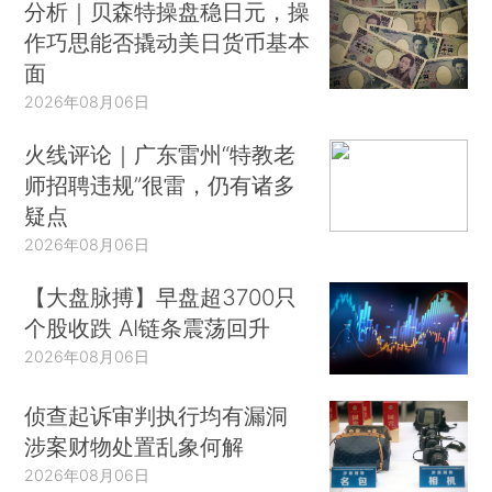
分析｜贝森特操盘稳日元，操
作巧思能否撬动美日货币基本
面
2026年08月06日
火线评论｜广东雷州“特教老
师招聘违规”很雷，仍有诸多
疑点
2026年08月06日
【大盘脉搏】早盘超3700只
个股收跌 AI链条震荡回升
2026年08月06日
侦查起诉审判执行均有漏洞
涉案财物处置乱象何解
2026年08月06日