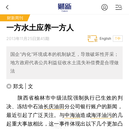
财新周刊
一方水土应养一方人
2013年11月25日第45期
English
T中
国企“内化”环境成本的机制缺乏，导致破坏性开采；
地方政府代表公共利益征收水土流失补偿费是合理做
法
◎ 郑戈 | 文
陕西省榆林市中级法院强制执行已生效的判
决、冻结中石油
长庆油田
分公司银行账户的新闻，
最近引起了广泛关注。与
中海油
造成
海洋油污
的几
起重大事故相比，这一事件体现出以下几个更加凸