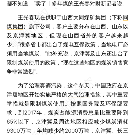
都不知道。”卖了十多年煤的王光春对财新记者说。
王光春现在供职于山西大同煤矿集团（下称
同
煤集团
）旗下公司，客户主要分布在山西、山东以
及京津冀地区，但现在山西省外的客户越来越
少。“很多省市都出台了煤电互保政策，当地电厂必
须用当地煤炭。”他补充说，京津冀及山东还出台了
限制煤炭使用的政策，“现在这些地区的煤炭销售竞
争非常激烈”。
为了治理雾霾污染，这个冬天，中国政府在京
津唐地区开始实施严格的
大气治理
措施，其中重要
举措就是限制煤炭使用。按照国务院及环保部要
求，到2017年，煤炭占能源消费总量比重要降到
65%以下，京津冀及周边地区相应减少煤炭消耗
9300万吨，年均减少约2000万吨，京津冀、长三