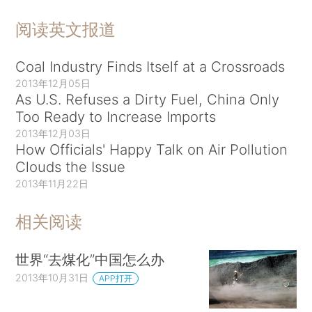
阅读英文报道
Coal Industry Finds Itself at a Crossroads
2013年12月05日
As U.S. Refuses a Dirty Fuel, China Only
Too Ready to Increase Imports
2013年12月03日
How Officials' Happy Talk on Air Pollution
Clouds the Issue
2013年11月22日
相关阅读
世界“去煤化”中国怎么办
2013年10月31日
APP打开