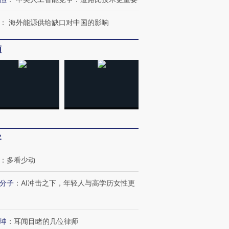
：
海外能源供给缺口对中国的影响
频
跨国走私7万
视线｜被称为“蟑螂”的印
视线｜“入侵”还是“人道危
检体内含3种
度Z世代 用街头抗争将教
机”？难民潮撕裂西班牙
秘鲁纳斯
育部长拱下台
飞地休达
13人遇难
客
：
多看少动
分子
：
AI冲击之下，年轻人与高学历女性更
进第四届链博
【商旅对话】华住集团
技“链”接产
【特别呈现】寻找100种
CFO：不靠规模取胜，华
【特别呈
有意思的生活方式·第三对
住三大增长引擎是什么？
有意思的
坤
：
耳闻目睹的几位律师