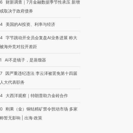
46
财新调查｜7月金融数据季节性承压 新增
或取决于政府债券
44
美国的AI投资、利率与经济
44
字节跳动开全员会复盘AI业务进展 称大
被海外竞对拉开差距
1
AI不是镜子，是蒸馏器
07
因严重违纪违法 李云泽被罢免第十四届
人大代表职务
44
大西洋观察｜特朗普助力金砖合作
40
刚果（金）铜钴精矿禁令扰动市场 多家
称暂无影响 | 出海·政策