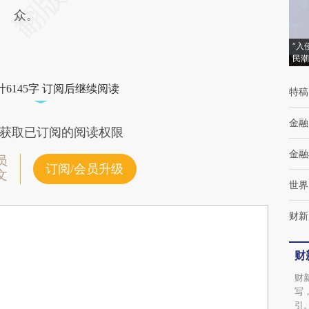
众。
“入
民潮
6145字 订阅后继续阅读
特稿
金融
获取已订阅的阅读权限
金融
员
订阅/会员升级
文
世界
财新
财
财
写
引