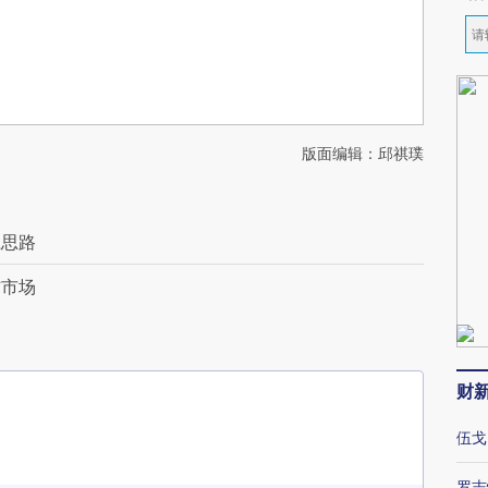
版面编辑：邱祺璞
江思路
信市场
财
伍戈
罗志