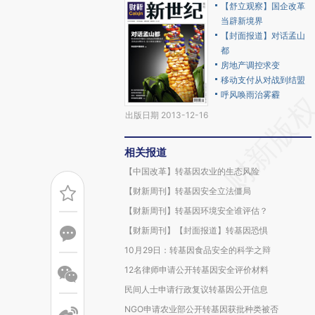
【舒立观察】国企改革
当辟新境界
【封面报道】对话孟山
都
房地产调控求变
移动支付从对战到结盟
呼风唤雨治雾霾
出版日期 2013-12-16
相关报道
【中国改革】转基因农业的生态风险
【财新周刊】转基因安全立法僵局
【财新周刊】转基因环境安全谁评估？
【财新周刊】【封面报道】转基因恐惧
10月29日：转基因食品安全的科学之辩
12名律师申请公开转基因安全评价材料
民间人士申请行政复议转基因公开信息
NGO申请农业部公开转基因获批种类被否