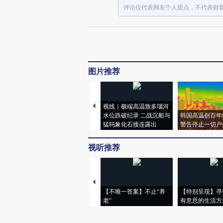
评论仅代表网友个人观点，不代表财
图片推荐
视线｜极端高温致多瑙河
水位跌破纪录 二战沉船与
韩国高温创百年
猛犸象化石接连露出
警告停止一切户
视听推荐
【不唯一答案】不止“养
【特别呈现】寻
老”
有意思的生活方