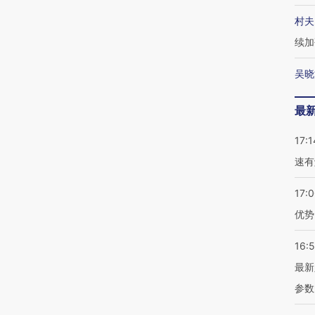
村夫
续加
吴晓
最
17:1
速有
17:
优势
16:
最新
参数