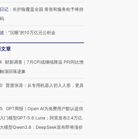
日记
：
长护险覆盖全国 筹资和服务给予将持
码
波
：
“沉睡”的10万亿元公积金
新文章
4
财新调查｜7月CPI或继续降温 PPI同比增
触顶回落迹象
00
普渡张涛：从专用机器人切入人形，更具
55
GPT周报｜Open AI为免费用户默认提供
入门模型GPT-5.6 Luna；阿里发布2.4万亿
大模型Qwen3.8；DeepSeek宣布即将涨价