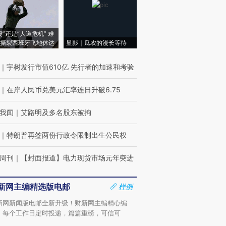
侵”还是“人道危机” 难
撕裂西班牙飞地休达
显影｜瓜农的漫长等待
｜
宇树发行市值610亿 先行者的加速和考验
｜
在岸人民币兑美元汇率连日升破6.75
我闻
｜
艾路明及多名股东被拘
｜
特朗普再签两份行政令限制出生公民权
周刊
｜
【封面报道】电力现货市场元年突进
新网主编精选版电邮
样例
新网新闻版电邮全新升级！财新网主编精心编
，每个工作日定时投递，篇篇重磅，可信可
。