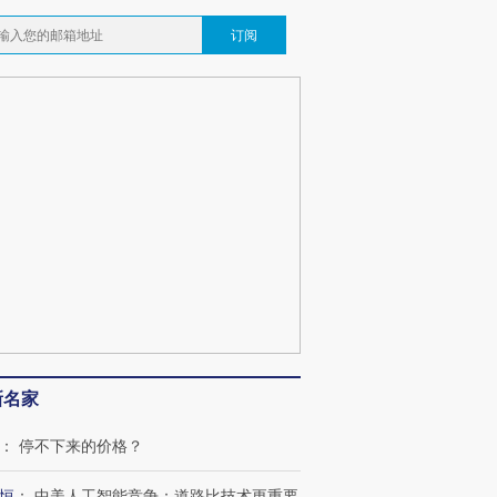
订阅
新名家
：
停不下来的价格？
恒
：
中美人工智能竞争：道路比技术更重要