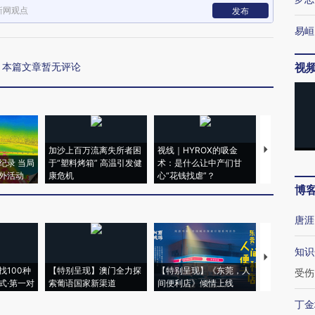
新网观点
发布
易峘
本篇文章暂无评论
视
加沙上百万流离失所者困
视线｜HYROX的吸金
马航飞行员
纪录 当局
于“塑料烤箱” 高温引发健
术：是什么让中产们甘
粒摇头丸 尿
外活动
康危机
心“花钱找虐”？
毒品
博
唐涯
知识
【推广】走
找100种
【特别呈现】澳门全力探
【特别呈现】《东莞，人
会，让数智科
受伤
式·第一对
索葡语国家新渠道
间便利店》倾情上线
业
丁金