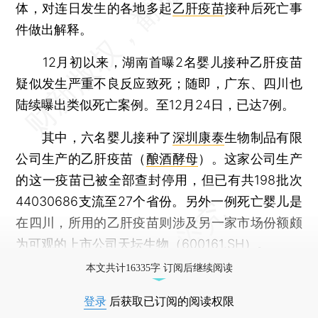
体，对连日发生的各地多起
乙肝疫苗
接种后死亡事
件做出解释。
12月初以来，湖南首曝2名婴儿接种乙肝疫苗
疑似发生严重不良反应致死；随即，广东、四川也
陆续曝出类似死亡案例。至12月24日，已达7例。
其中，六名婴儿接种了
深圳康泰
生物制品有限
公司生产的乙肝疫苗（
酿酒酵母
）。这家公司生产
的这一疫苗已被全部查封停用，但已有共198批次
44030686支流至27个省份。另外一例死亡婴儿是
在四川，所用的乙肝疫苗则涉及另一家市场份额颇
为可观的上市公司
天坛生物
（
600161.SH
）。
本文共计16335字 订阅后继续阅读
登录
后获取已订阅的阅读权限