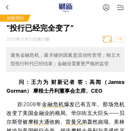
财新周刊
“投行已经完全变了”
2013年12月31日第51期
T中
避免金融危机，最关键的因素是流动性管理；独立大
型投行时代已经结束；金融业需要更严格的监管
问：王力为 财新记者 答：高闻（James
Gorman） 摩根士丹利董事会主席、CEO
距2008年
金融危机
爆发已有五年。那场危机
改变了美国金融业的格局。华尔街五大巨头——贝
尔斯登被
摩根大通
收购、
雷曼兄弟
轰然崩塌、美林
被迫与美国银行合并，就连
摩根士丹利
与
高盛
也岌