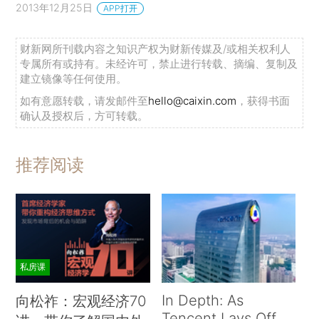
2013年12月25日
APP打开
财新网所刊载内容之知识产权为财新传媒及/或相关权利人
专属所有或持有。未经许可，禁止进行转载、摘编、复制及
建立镜像等任何使用。
如有意愿转载，请发邮件至
hello@caixin.com
，获得书面
确认及授权后，方可转载。
推荐阅读
私房课
In Depth: As
向松祚：宏观经济70
Tencent Lays Off