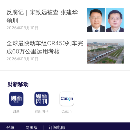
反腐记｜宋致远被查 张建华
领刑
2026年08月10日
全球最快动车组CR450列车完
成60万公里运用考核
2026年08月10日
财新移动
财新
财新周刊
Caixin
登录
网页版
订阅电邮
|
|