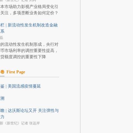
新《新世纪》记者 刘冉
资本市场助力影视产业格局变化引
人关注，多项垄断业务如何定价？
栏 | 新流动性发生机制改造金融
体系
磊
新的流动性发生机制形成，央行对
货币市场利率的调控重要性提高，
信贷额度调控的重要性下降
开卷
First Page
鉴 | 美国流感疫情蔓延
回溯
瞻 | 达沃斯论坛又开 关注弹性与
活力
新《新世纪》记者 张远岸