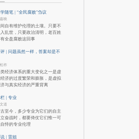
学随笔 | “全民腐败”刍议
嘉映
民间自有维护伦理的土壤。只要不
陷入乱世，只要政治清明，老百姓
没有全盘腐败这回事
评 | 问题虽然一样，答案却是不
同
松祚
人类经济体系的重大变化之一是虚
拟经济的过度繁荣和膨胀，是虚拟
经济与真实经济的严重背离
栏 | 专业
文道
从古至今，多少专业为它们的自主
独立奋战时，都要倚仗它们惟一可
以自恃的专业伦理
说 | 雷姐