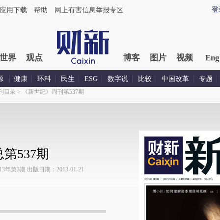
登
应用下载
帮助
网上有害信息举报专区
世界
观点
博客
图片
视频
Eng
源
健康
环科
民生
ESG
数字说
比较
中国改革
专题
刊目录
>
《新世纪》周刊第537期
第537期
年第3期 出版日期：2013-01-21