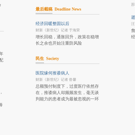
热
苏
最后截稿
Deadline News
逝
经济回暖整固以后
汪
财新《新世纪》记者 于海荣
詹
增长回稳，通胀回升，政策在稳增
长之余也开始注重防风险
年
民生
Society
配
医院缘何推诿病人
财新《新世纪》记者 昝馨
总额预付制度下，过度医疗依然存
，
在，推诿病人却频频发生，毫无谈
判能力的患者成为最被忽视的一环
每