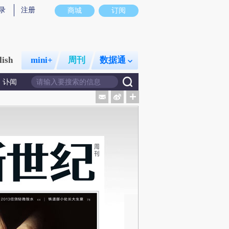
录
注册
商城
订阅
lish
mini+
周刊
数据通
讣闻