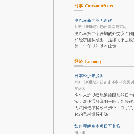
时事
Current Affairs
奥巴马新内阁无新政
财新《新世纪》记者 章涛 唐家婕
奥巴马第二个任期的外交安全团
和经济团队成形，延续而不是改
第一个任期的基本政策
经济
Economy
日本经济未脱困
财新《新世纪》记者 张环宇 研究员 
友雄大
多年来难以摆脱通缩阴影的日本
济，即使通胀真的来临，如果政
无法推进结构改革步伐，赤字货
化的恶果也将不远
如何理解资本项目可兑换
周小川