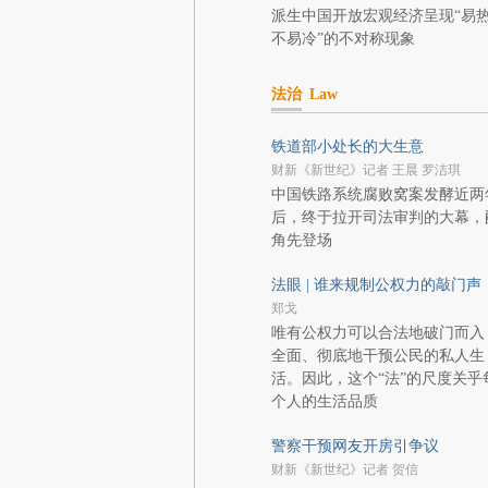
派生中国开放宏观经济呈现“易
不易冷”的不对称现象
法治
Law
铁道部小处长的大生意
财新《新世纪》记者 王晨 罗洁琪
中国铁路系统腐败窝案发酵近两
后，终于拉开司法审判的大幕，
角先登场
法眼 | 谁来规制公权力的敲门声
郑戈
唯有公权力可以合法地破门而入
全面、彻底地干预公民的私人生
活。因此，这个“法”的尺度关乎
个人的生活品质
警察干预网友开房引争议
财新《新世纪》记者 贺信