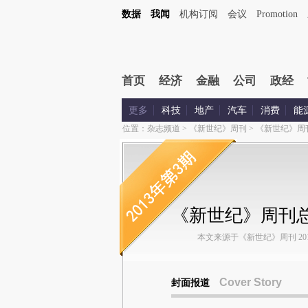
数据
我闻
机构订阅
会议
Promotion
首页
经济
金融
公司
政经
更多
科技
地产
汽车
消费
能
位置：
杂志频道
>
《新世纪》周刊
>
《新世纪》周
《新世纪》周刊总
本文来源于《新世纪》周刊 2013
Cover Story
封面报道