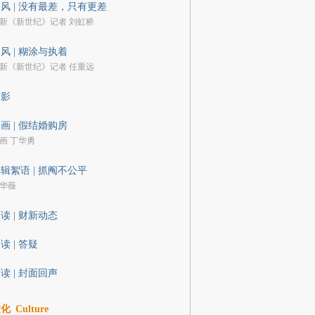
风 | 没有最差，只有更差
新《新世纪》记者 刘虹桥
风 | 糊涂与执着
新《新世纪》记者 任重远
剪影
画 | 假结婚购房
画 丁华勇
辑絮语 | 抓阄不公平
华薇
读 | 财新动态
读 | 答疑
读 | 封面回声
文化
Culture