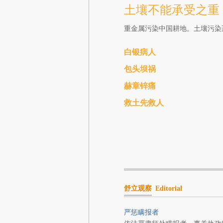
土壤不能承受之重
重金属污染中国耕地。土壤污染
白银病人
包头坝祸
赫章锌痛
救土先救人
舒立观察
Editorial
严惩瞒报者