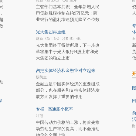
财新《新世纪》记者 温秀
财
能
只
主管部门基本共识，全年新增人民
，
币贷款规模控制在约9万亿元；商
超
业银行的盈利增速预期降至个位数
专
敢
光大集团再重组
财新《新世纪》记者 李小晓
石
光大集团终于得偿所愿，下一步改
革将集中于光大银行H股上市和光
大集团的独立上市
勿把实体经济和金融业对立起来
杨凯生
动
金融业是中国实体经济的重要组成
图
部分，也在服务和支持实体经济发
展方面发挥了重要的作用
保
专栏 | 高通胀小概率
前
叶翔
中国劳动力价格的上涨，将首先推
财
动劳动生产率的提高，而不会推动
物价的全面上涨