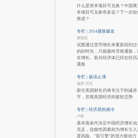
什么是资本项目可兑换？中国离
本项目可兑换有多远？下一步如
推进？
专栏 | 2014通胀爆发
谢国忠
试图通过货币增长来重新回到过
的好时光，只能最终导致通胀，
非增长。新兴经济体已经在经历
通胀
专栏 | 扬汤止沸
迪恩·贝克
新任美国财长仍将专注于削减赤
字，忽视美国经济的疲软态势
专栏 | 经济易热难冷
卢锋
基本面条件决定中国经济增长动
充足，扭曲性因素则为增长引入
度风险。“双引擎”的强大驱动力