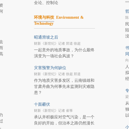
全论、控制论
资
何
哲
环境与科技
Environment &
陈
Technology
昭通滑坡之后
去
财新《新世纪》记者 郑道 徐超
而
书
一起意外的地质事故，为什么最终
高
演变为一场社会风波？
向
灾害预警为何缺位
财新《新世纪》记者 徐超 郑道
作为地质灾害多发区，云南镇雄和
甘肃舟曲为何事先未监测到灾难隐
专
患？
梁
十面霾伏
财新《新世纪》记者 崔筝
力
承认并积极应对空气污染，是一个
过
良好的开始，但治本之路仍然漫长
，
小