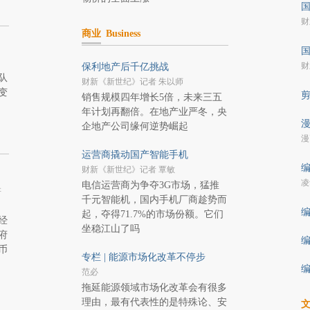
国
财
商业
Business
国
财
保利地产后千亿挑战
队
财新《新世纪》记者 朱以师
变
销售规模四年增长5倍，未来三五
年计划再翻倍。在地产业严冬，央
漫
企地产公司缘何逆势崛起
漫
运营商撬动国产智能手机
编
财新《新世纪》记者 覃敏
凌
电信运营商为争夺3G市场，猛推
舛
千元智能机，国内手机厂商趁势而
编
起，夺得71.7%的市场份额。它们
经
坐稳江山了吗
府
编
币
专栏 | 能源市场化改革不停步
编
范必
拖延能源领域市场化改革会有很多
理由，最有代表性的是特殊论、安