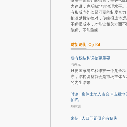
依法严肃惩处瞒报者，事关执政
力建设，也反映地方治理水平。
有形成内外监督问责的制度合力
把激励机制搞对，使瞒报成本远
不瞒报成本，才能让相关方面不
隐瞒、不能隐瞒
财新论衡
Op-Ed
所有权结构调整更重要
冯兴元
只要国家确立和维护一个竞争秩
序，结构调整就会是市场主体互
的内生结果
时论 | 集体土地入市会冲击耕地
护吗
郑振源
来信 | 人口问题研究有缺失