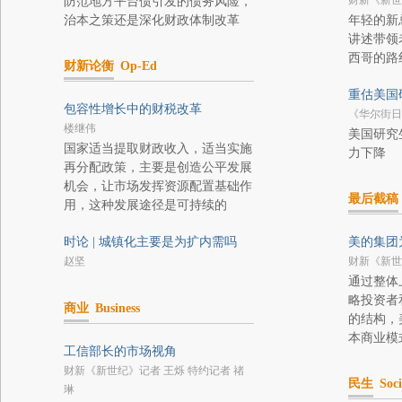
财新《新世
防范地方平台债引发的债务风险，
治本之策还是深化财政体制改革
年轻的新
讲述带领
西哥的路
财新论衡
Op-Ed
重估美国
包容性增长中的财税改革
《华尔街日报》
楼继伟
美国研究
国家适当提取财政收入，适当实施
力下降
再分配政策，主要是创造公平发展
机会，让市场发挥资源配置基础作
最后截稿
用，这种发展途径是可持续的
时论 | 城镇化主要是为扩内需吗
美的集团
赵坚
财新《新世
通过整体
略投资者
商业
Business
的结构，
本商业模
工信部长的市场视角
财新《新世纪》记者 王烁 特约记者 禇
民生
Soci
琳