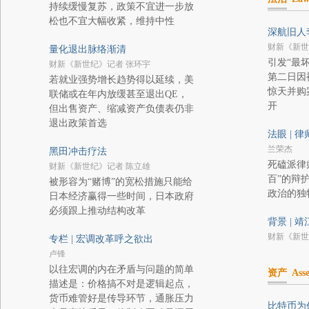
持续缓慢复苏，政策不宜进一步放
松也不宜大幅收紧，维持中性
深航旧人
财新《新世
量化退出脉络渐清
引发“最
财新《新世纪》记者 张环宇
第二日因
若就业强势增长趋势得以延续，美
惊天并购
联储或在年内放缓甚至退出QE，
开
但出售资产、缩减资产负债表仍非
退出政策首选
法眼 | 
兰荣杰
黑田冲击疗法
死磕派律
财新《新世纪》记者 陈立雄
百”的辩
被形容为“赌博”的宽松措施只能给
政治的独
日本经济赢得一些时间，日本政府
必须跟上推动结构改革
背景 | 
财新《新世
专栏 | 宏调改革呼之欲出
卢锋
以往宏调的内在矛盾与问题的简单
资产
Asse
描述是：价格搞不对是逻辑起点，
货币难管好是传导环节，通胀压力
比特币为