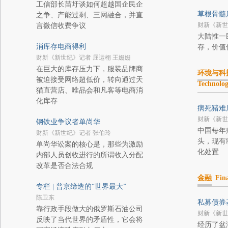
工信部长苗圩谈如何超越国企民企
草根骨髓
之争、产能过剩、三网融合，并直
财新《新世
言微信收费争议
大陆惟一
消库存电商得利
存，价值
财新《新世纪》记者 屈运栩 王姗姗
在巨大的库存压力下，服装品牌商
环境与科
被迫接受网络超低价，转向通过天
Technolo
猫直营店、唯品会和凡客等电商消
化库存
病死猪难
财新《新世
钢铁业争议者单尚华
中国每年病
财新《新世纪》记者 张伯玲
头，现有
单尚华讼案的核心是，那些为激励
化处置
内部人员创收进行的所谓收入分配
改革是否合法合规
金融
Fin
专栏 | 普京缔造的“世界最大”
陈卫东
私募债券
靠行政手段做大的俄罗斯石油公司
财新《新世
反映了当代世界的矛盾性，它会将
经历了盆