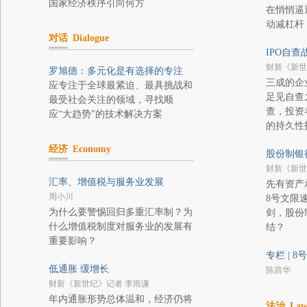
国家经济秩序引向何方
在悄悄逼
动减杠杆
对话
Dialogue
IPO自查
财新《新世
罗旭德：多元化是有选择的专注
三成的企
应专注于全球最紧迫、最具挑战和
足见自查
最受社会关注的领域，寻找顺
查，投资
应“大趋势”的技术解决方案
的持久性
经济
Economy
股份制银
财新《新世
汇率、增值税与服务业发展
先有资产
周小川
8号文限
为什么要警惕回归多重汇率制？为
剑，股份
什么增值税制度对服务业的发展有
结？
重要影响？
专栏 | 
低通胀 缓增长
陈昌华
财新《新世纪》记者 李雨谦
年内通胀形势总体温和，经济仍将
法治
La