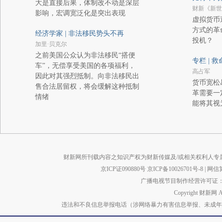
大是直接后果，体制改不动是深层
财新《新世
影响，宏调宽泛化是突出表现
虚拟货币
方式的革
经济学家 | 非法移民势头不再
投机？
加里·贝克尔
之前美国公众认为非法移民“搭便
专栏 | 
车”，无偿享受美国的各项福利，
高占军
因此对其强烈抵制。向非法移民出
货币宽松
售合法居留权，将会缓解这种抵制
革需要一
情绪
能将其视
财新网所刊载内容之知识产权为财新传媒及/或相关权利人专
京ICP证090880号
京ICP备10026701号-8
|
网信算备
广播电视节目制作经营许可证：京
Copyright 财新网 
违法和不良信息举报电话（涉网络暴力有害信息举报、未成年人举报、谣言信息）