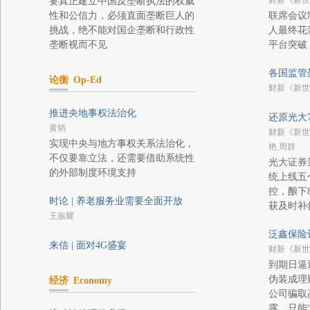
财新《新世
要真正建立中国反垄断执法的权威
性和公信力，必须直面垄断巨人的
联席会议
挑战，绝不能对国企垄断和行政性
人最终花
垄断视而不见
平台突破
各国监管
论衡
Op-Ed
财新《新世
推进央地事权法治化
还原光大7
黄韬
财新《新世
实现中央与地方事权关系法治化，
艳 周群
不仅要靠立法，还需要借助系统性
光大证券
的外部制度环境支持
统上线五
控，酿下
时论 | 养老服务业需要全面开放
获及时补
王振耀
泛鑫保险
来信 | 面对4G盛宴
财新《新世
到期日逼
伪装成理
经济
Economy
公司骗取
露，只能“