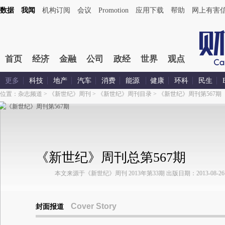
数据
我闻
机构订阅
会议
Promotion
应用下载
帮助
网上有害
首页
经济
金融
公司
政经
世界
观点
更多
科技
地产
汽车
消费
能源
健康
环科
民生
位置：
杂志频道
>
《新世纪》周刊
>
《新世纪》周刊目录
>
《新世纪》周刊第567期
《新世纪》周刊总第567期
本文来源于《新世纪》周刊 2013年第33期 出版日期：2013-08-26
Cover Story
封面报道