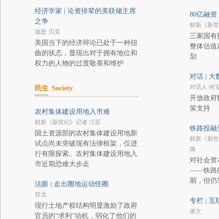
经济学家 | 论资排辈的美联储主席
80亿融资
之争
财新《新世
迪恩·贝克
三家国有
美国当下的经济辩论已处于一种扭
整体估值
曲的状态，显现出对于拥有地位和
划
权力的人物的过度敬畏和维护
对话 | 
对话人 何
民生
Society
开放政府
策支持
农村集体建设用地入市难
财新《新世纪》记者 汪苏
铁路投融
国土资源部的农村集体建设用地新
财新《新世
试点尚未突破现有法律框架，仅进
璐
行有限探索。农村集体建设用地入
对社会资
市近期恐难大步走
——铁路
期，但仍
法眼 | 走出圈地运动怪圈
郑戈
专栏 | 
现行土地产权结构明显激励了政府
谢文
官员的“求利”动机，弱化了他们的