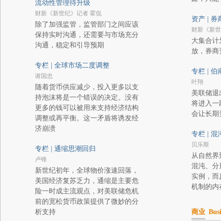
流动性管理待升级
财新《新世纪》记者 霍侃
资产 | 
除了加强监管，监管部门之间应该
财新《新世
保持实时沟通，还需要与市场充分
大集合计
沟通，稳定和引导预期
放，券商
专栏 | 全球市场二度调整
专栏 | 
谢国忠
叶翔
随着货币供应减少，投入更多以支
美联储退
持泡沫将是一个错误的决定。没有
将进入一
更多的钱可以被用来支持经济结构
会让长期
调整或再平衡。这一矛盾将诱发经
济崩溃
专栏 | 
贝乐斯
专栏 | 通缩思潮回归
从自然界
卢锋
混沌、分
新世纪初年，全球物价涨速回落，
实例，而
美国经济复苏乏力，通缩是主要危
机制的内
险一时成主流观点，对美联储危机
前的宽松货币政策提供了微妙的分
析支持
商业
Busi