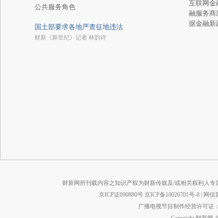
互联网金
公共服务角色
融服务商
据金融新
国土部要求各地严查征地违法
财新《新世纪》记者 林韵诗
财新网所刊载内容之知识产权为财新传媒及/或相关权利人专
京ICP证090880号
京ICP备10026701号-8
|
网信算备
广播电视节目制作经营许可证：京