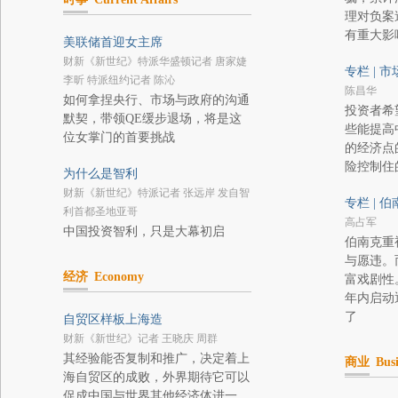
理对负案
有重大影
美联储首迎女主席
财新《新世纪》特派华盛顿记者 唐家婕
专栏 | 
李昕 特派纽约记者 陈沁
陈昌华
如何拿捏央行、市场与政府的沟通
投资者希
默契，带领QE缓步退场，将是这
些能提高
位女掌门的首要挑战
的经济点
险控制住
为什么是智利
财新《新世纪》特派记者 张远岸 发自智
专栏 | 
利首都圣地亚哥
高占军
中国投资智利，只是大幕初启
伯南克重
与愿违。
经济
Economy
富戏剧性
年内启动
了
自贸区样板上海造
财新《新世纪》记者 王晓庆 周群
其经验能否复制和推广，决定着上
商业
Busi
海自贸区的成败，外界期待它可以
促成中国与世界其他经济体进一