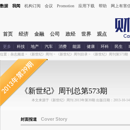
数据
我闻
机构订阅
会议
Promotion
应用下载
帮助
网上有害
首页
经济
金融
公司
政经
世界
观点
更多
科技
地产
汽车
消费
能源
健康
环科
民生
位置：
杂志频道
>
《新世纪》周刊
>
《新世纪》周刊目录
>
《新世纪》周刊第573期
《新世纪》周刊总第573期
本文来源于《新世纪》周刊 2013年第39期 出版日期：2013-10-14
Cover Story
封面报道