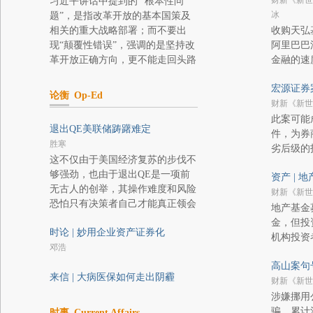
财新《新世
习近平讲话中提到的 “根本性问
冰
题”，是指改革开放的基本国策及
相关的重大战略部署；而不要出
收购天弘
现“颠覆性错误”，强调的是坚持改
阿里巴巴
革开放正确方向，更不能走回头路
金融的速
宏源证券
论衡
Op-Ed
财新《新世
此案可能
退出QE美联储踌躇难定
件，为券
胜寒
劣后级的
这不仅由于美国经济复苏的步伐不
够强劲，也由于退出QE是一项前
资产 | 
无古人的创举，其操作难度和风险
财新《新世
恐怕只有决策者自己才能真正领会
地产基金
金，但投
时论 | 妙用企业资产证券化
机构投资
邓浩
高山案句
来信 | 大病医保如何走出阴霾
财新《新世
涉嫌挪用
骗，累计
时事
Current Affairs