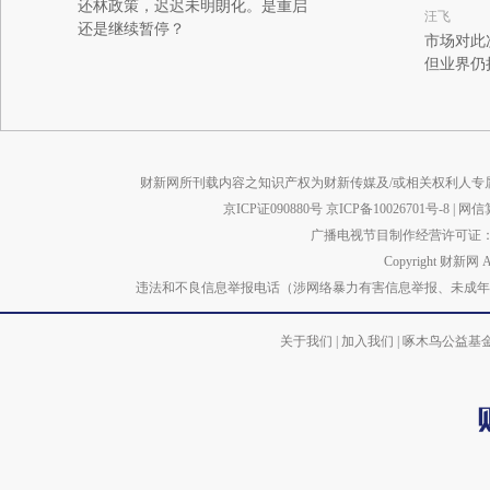
还林政策，迟迟未明朗化。是重启
汪飞
还是继续暂停？
市场对此
但业界仍
财新网所刊载内容之知识产权为财新传媒及/或相关权利人专
京ICP证090880号
京ICP备10026701号-8
|
网信算备
广播电视节目制作经营许可证：京
Copyright 财新网 
违法和不良信息举报电话（涉网络暴力有害信息举报、未成年人举报、谣言信息）
关于我们
|
加入我们
|
啄木鸟公益基