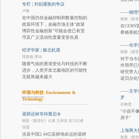
专栏 | 判别通胀的争议
卢锋
——物理
在中国仍存金融抑制和数量控制的
财新《新世
政策环境下，金融市场主体“政策
在CER
博弈性金融创新”可能会使已有货
希格斯机
币及广义流动性度量变形失真
——化学
经济学家 | 极北机遇
财新《新世
理查德·库珀
对于当今
随着气候的逐渐变化与科技的不断
作用早已
进步，人类开发北极地区的可能性
研究带入
无疑将越来越大
诺贝尔化
——文学
环境与科技
Environment &
罗
Technology
任晓雯
“小说不
退耕还林等待重启令
房子”
财新《新世纪》记者 王和岩 实习记者
张霞
上海两大
涉及中国2.44亿亩耕地命运的退耕
财新《新世