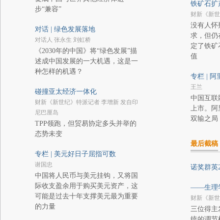
铁矿石扩
步“兼容”
财新《新世
没有人怀
对话 | 绿色发展落地
求，但仍
对话人 张永生 刘虹桥
定了铁矿
《2030年的中国》将“绿色发展”描
值
述成中国发展的一大机遇，这是一
种怎样的机遇？
专栏 | 
王兰
碰撞亚太经济一体化
中国互联
财新《新世纪》特派记者 李增新 发自印
上市。阿
尼巴厘岛
双输之局
TPP领跑，但贸易协定多头并举的
态势未变
最后截稿
专栏 | 美元好日子屈指可数
谢国忠
诺奖群英2
中国将人民币与美元挂钩，又将国
际收支盈余用于购买美元资产，这
——生理
可能是过去十年支撑美元最为重要
财新《新世
的力量
三位得主
统的调节