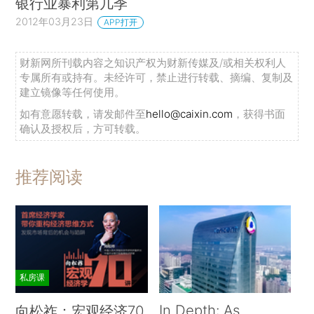
银行业暴利第几季
2012年03月23日
APP打开
财新网所刊载内容之知识产权为财新传媒及/或相关权利人
专属所有或持有。未经许可，禁止进行转载、摘编、复制及
建立镜像等任何使用。
如有意愿转载，请发邮件至
hello@caixin.com
，获得书面
确认及授权后，方可转载。
推荐阅读
私房课
In Depth: As
向松祚：宏观经济70