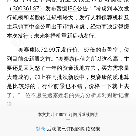
（
300361.SZ
）发布暂缓
IPO
公告：“考虑到本次发
行规模和老股转让规模较大，发行人和保荐机构及
主承销商
中金公司
出于审慎考虑，经协商决定暂缓
本次发行；未来将择机重新启动发行。”
奥赛康以72.99元发行价、67倍的市盈率，位
列目前众新股之首。“奥赛康估值之所以这么高，主
要还是因为憋了一年的资金没地方去，买方需求量
大造成的。加上在同批次新股中，奥赛康的质地算
是比较好的，行业前景也不错，价格一下就上去
了。”一位不愿意透露姓名的买方分析师对财新记者
说。
本文共计3180字 订阅后继续阅读
登录
后获取已订阅的阅读权限